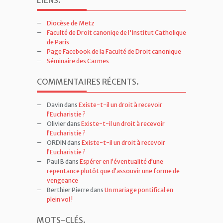
Diocèse de Metz
Faculté de Droit canoniqe de l'Institut Catholique
de Paris
Page Facebook de la Faculté de Droit canonique
Séminaire des Carmes
COMMENTAIRES RÉCENTS
.
Davin
dans
Existe-t-il un droit à recevoir
l’Eucharistie ?
Olivier
dans
Existe-t-il un droit à recevoir
l’Eucharistie ?
ORDIN
dans
Existe-t-il un droit à recevoir
l’Eucharistie ?
Paul B
dans
Espérer en l’éventualité d’une
repentance plutôt que d’assouvir une forme de
vengeance
Berthier Pierre
dans
Un mariage pontifical en
plein vol !
MOTS-CLÉS
.