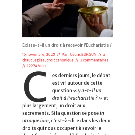
Existe-t-il un droit à recevoir l’Eucharistie ?
15 novembre, 2020 // Par :
Cédric BURGUN
//
a
chaud
,
eglise, droit canonique
//
3 commentaires
C
// 12274 Vues
es derniers jours, le débat
est vif autour de cette
question
« y a-t-il un
droit à l’eucharistie ? »
et
plus largement, un droit aux
sacrements. Si la question se pose
in
utroque iure
, c’est-à-dire dans les deux
droits qui nous occupent à savoir le