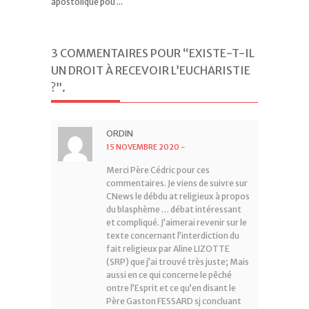
apostolique pou ...
3 COMMENTAIRES POUR “EXISTE-T-IL
UN DROIT À RECEVOIR L’EUCHARISTIE
?”
.
ORDIN
15 NOVEMBRE 2020
-
Merci Père Cédric pour ces
commentaires. Je viens de suivre sur
CNews le débdu at religieux à propos
du blasphème … débat intéressant
et compliqué. J’aimerai revenir sur le
texte concernant l’interdiction du
fait religieux par Aline LIZOTTE
(SRP) que j’ai trouvé très juste; Mais
aussi en ce qui concerne le pêché
ontre l’Esprit et ce qu’en disant le
Père Gaston FESSARD sj concluant