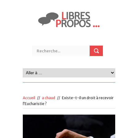
Accueil
//
a chaud
//
Existe-t-il un droit à recevoir
l’Eucharistie ?