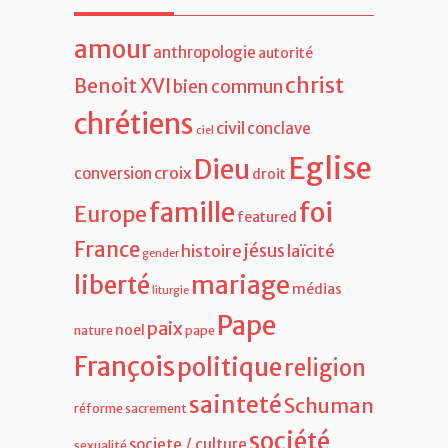
amour
anthropologie
autorité
christ
Benoit XVI
bien commun
chrétiens
civil
conclave
ciel
Eglise
Dieu
croix
conversion
droit
famille
foi
Europe
featured
France
jésus
histoire
laïcité
gender
liberté
mariage
médias
liturgie
Pape
paix
noel
nature
pape
François
politique
religion
sainteté
Schuman
réforme
sacrement
société
societe / culture
sexualité