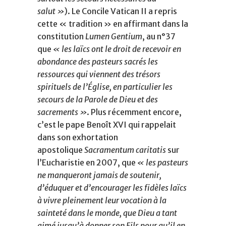
salut »
). Le Concile Vatican II a repris
cette « tradition » en affirmant dans la
constitution
Lumen Gentium
, au n°37
que
« les laïcs ont le droit de recevoir en
abondance des pasteurs sacrés les
ressources qui viennent des trésors
spirituels de l’Église, en particulier les
secours de la Parole de Dieu et des
sacrements »
. Plus récemment encore,
c’est le pape Benoît XVI qui rappelait
dans son exhortation
apostolique
Sacramentum caritatis
sur
l’Eucharistie en 2007, que
« les pasteurs
ne manqueront jamais de soutenir,
d’éduquer et d’encourager les fidèles laïcs
à vivre pleinement leur vocation à la
sainteté dans le monde, que Dieu a tant
aimé jusqu’à donner son Fils pour qu’il en