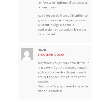
renforcer et légitimer d’autant plus
la communion.
Aux évêques de France d’insuffler ce
grand mouvement de pénitence en
ouvrant les églises pour la
confession, en attendant le retour
de la messe !
Davin
17 NOVEMBRE 2020
-
Merci beaucoup pour votre article. Je
le trouve très riche d’enseignement,
et il recadre bien les choses, dans la
droite ligne de Fides et Ratio ce me
semble.
Du coup je l’ai proposé en ligne sur le
site de la paroisse!