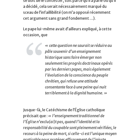
se doit de le contester, soit parce qu’il a parlé ou qu’il
a décidé, cela serait nécessairement marqué du
sceau de l’infaillibilité (on m’a opposé récemment
cet argument sans grand fondement …).
Le pape lui-même avait d’ailleurs expliqué, à cette
occasion, que
« cette question ne saurait se réduire au
pâle souvenir d’un enseignement
historique sans faire émerger non
seulement les progrès doctrinaux opérés
par les derniers papes, mais également
l’évolution de la conscience du peuple
chrétien, qui refuse une attitude
consentante face à une peine qui nuit
terriblement à la dignité humaine. »
Jusque-là, le Catéchisme de l’Église catholique
précisait que :
« l’enseignement traditionnel de
l’Église n’exclu(ai)t pas, quand l’identité et la
responsabilité du coupable sont pleinement vérifiées, le
recours à la peine de mort, si celle-ci est l’unique moyen
praticable pour protéger efficacement de l’injuste