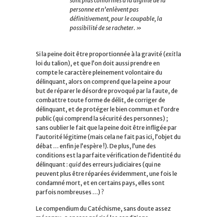
sont plus conformes à la dignité de la
personne et n’enlèvent pas
définitivement, pour le coupable, la
possibilité de se racheter. »
Si la peine doit être proportionnée à la gravité (
exit
la
loi du talion), et que l’on doit aussi prendre en
compte le caractère pleinement volontaire du
délinquant, alors on comprend que la peine a pour
but de réparer le désordre provoqué par la faute, de
combattre toute forme de délit, de corriger de
délinquant, et de protéger le bien commun et l’ordre
public (qui comprend la sécurité des personnes) ;
sans oublier le fait que la peine doit être infligée par
l’autorité légitime (mais cela ne fait pas ici, l’objet du
débat … enfin je l’espère !). De plus, l’une des
conditions est la parfaite vérification de l’identité du
délinquant :
quid
des erreurs judiciaires (qui ne
peuvent plus être réparées évidemment, une fois le
condamné mort, et en certains pays, elles sont
parfois nombreuses …) ?
Le compendium du Catéchisme, sans doute assez