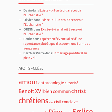
Davin
dans
Existe-t-il un droit à recevoir
l’Eucharistie ?
Olivier
dans
Existe-t-il un droit à recevoir
l’Eucharistie ?
ORDIN
dans
Existe-t-il un droit à recevoir
l’Eucharistie ?
Paul B
dans
Espérer en l’éventualité d’une
repentance plutôt que d’assouvir une forme de
vengeance
Berthier Pierre
dans
Un mariage pontifical en
plein vol !
MOTS-CLÉS
.
amour
anthropologie
autorité
christ
Benoit XVI
bien commun
chrétiens
civil
conclave
ciel
Eglise