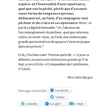
espérer en l’éventualité d’une repentance,
quel que soit le péché, plutôt que d’assouvir
toute forme de vengeance qui nous
dédouanerait, au fond, d’accompagner tout
pécheur et de croire en sa repentance
. N’est-ce
pas là sa dignité immuable ? Or, l’absence de
l’accompagnement du pécheur, quoi que cela nous
coûte, ne serait-il pas, au fond, une violence plus
grande que la miséricorde qui peut s’exercer jusque
dans nos prisons ?
Et là, c’est bien saint Thomas qui le dit :
« Si pour se
défendre, on exerce une violence plus grande qu’il ne
faut, ce sera illicite »
(Compendium du Catéchisme,
n°2264).
Père Cédric Burgun
Facebook
Partager cet article
Twitter
LinkedIn
Google+
E-Mail