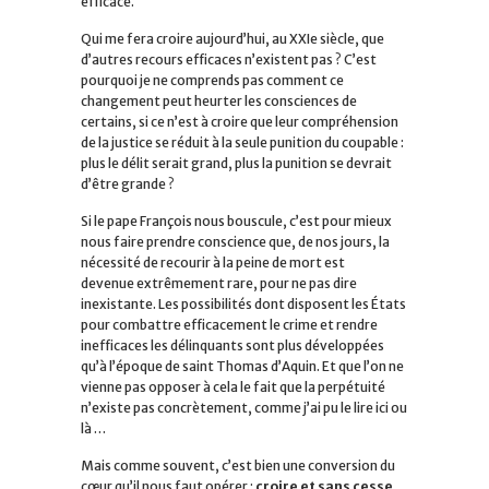
efficace.
Qui me fera croire aujourd’hui, au XXIe siècle, que
d’autres recours efficaces n’existent pas ? C’est
pourquoi je ne comprends pas comment ce
changement peut heurter les consciences de
certains, si ce n’est à croire que leur compréhension
de la justice se réduit à la seule punition du coupable :
plus le délit serait grand, plus la punition se devrait
d’être grande ?
Si le pape François nous bouscule, c’est pour mieux
nous faire prendre conscience que, de nos jours, la
nécessité de recourir à la peine de mort est
devenue extrêmement rare, pour ne pas dire
inexistante. Les possibilités dont disposent les États
pour combattre efficacement le crime et rendre
inefficaces les délinquants sont plus développées
qu’à l’époque de saint Thomas d’Aquin. Et que l’on ne
vienne pas opposer à cela le fait que la perpétuité
n’existe pas concrètement, comme j’ai pu le lire ici ou
là …
Mais comme souvent, c’est bien une conversion du
cœur qu’il nous faut opérer :
croire et sans cesse