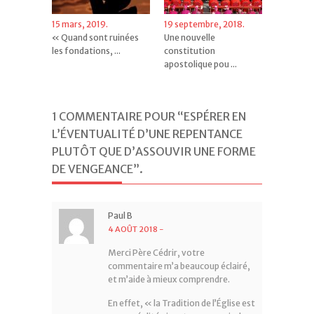
15 mars, 2019.
19 septembre, 2018.
« Quand sont ruinées
Une nouvelle
les fondations, ...
constitution
apostolique pou ...
1 COMMENTAIRE POUR “ESPÉRER EN
L’ÉVENTUALITÉ D’UNE REPENTANCE
PLUTÔT QUE D’ASSOUVIR UNE FORME
DE VENGEANCE”
.
Paul B
4 AOÛT 2018
-
Merci Père Cédrir, votre
commentaire m’a beaucoup éclairé,
et m’aide à mieux comprendre.
En effet, « la Tradition de l’Église est