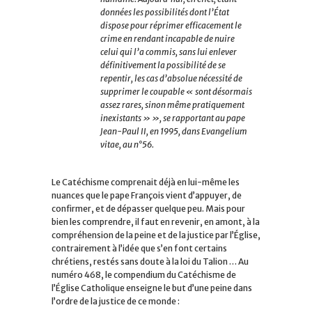
données les possibilités dont l’État
dispose pour réprimer efficacement le
crime en rendant incapable de nuire
celui qui l’a commis, sans lui enlever
définitivement la possibilité de se
repentir, les cas d’absolue nécessité de
supprimer le coupable
« sont désormais
assez rares, sinon même pratiquement
inexistants »
»,
se rapportant au pape
Jean-Paul II, en 1995, dans
Evangelium
vitae,
au n°56
.
Le Catéchisme comprenait déjà en lui-même les
nuances que le pape François vient d’appuyer, de
confirmer, et de dépasser quelque peu. Mais pour
bien les comprendre, il faut en revenir, en amont, à la
compréhension de la peine et de la justice par l’Église,
contrairement à l’idée que s’en font certains
chrétiens, restés sans doute à la loi du Talion … Au
numéro 468, le compendium du Catéchisme de
l’Église Catholique enseigne le but d’une peine dans
l’ordre de la justice de ce monde :