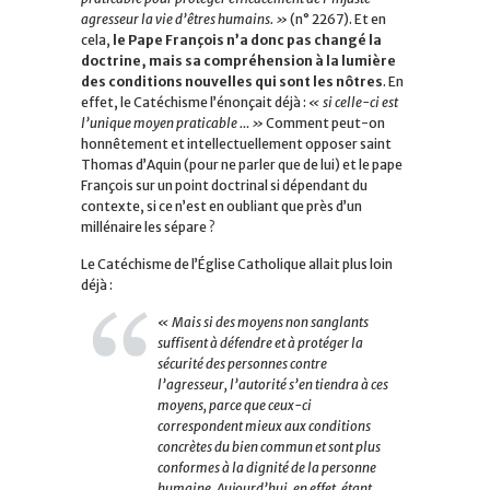
agresseur la vie d’êtres humains. »
(n° 2267). Et en
cela,
le Pape François n’a donc pas changé la
doctrine, mais sa compréhension à la lumière
des conditions nouvelles qui sont les nôtres
. En
effet, le Catéchisme l’énonçait déjà :
« si celle-ci est
l’unique moyen praticable … »
Comment peut-on
honnêtement et intellectuellement opposer saint
Thomas d’Aquin (pour ne parler que de lui) et le pape
François sur un point doctrinal si dépendant du
contexte, si ce n’est en oubliant que près d’un
millénaire les sépare ?
Le Catéchisme de l’Église Catholique allait plus loin
déjà :
« Mais si des moyens non sanglants
suffisent à défendre et à protéger la
sécurité des personnes contre
l’agresseur, l’autorité s’en tiendra à ces
moyens, parce que ceux-ci
correspondent mieux aux conditions
concrètes du bien commun et sont plus
conformes à la dignité de la personne
humaine. Aujourd’hui, en effet, étant