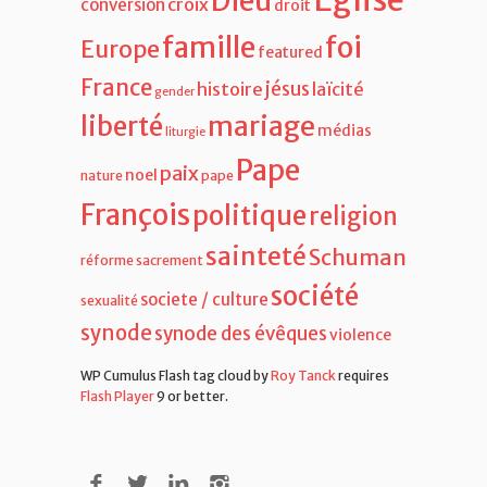
Dieu
croix
conversion
droit
famille
foi
Europe
featured
France
jésus
histoire
laïcité
gender
liberté
mariage
médias
liturgie
Pape
paix
noel
nature
pape
François
politique
religion
sainteté
Schuman
réforme
sacrement
société
societe / culture
sexualité
synode
synode des évêques
violence
WP Cumulus Flash tag cloud by
Roy Tanck
requires
Flash Player
9 or better.