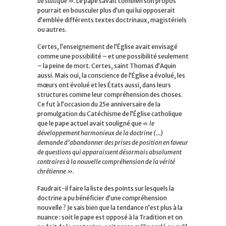
de statique »
. Le pape savait combien son propos
pourrait en bousculer plus d’un qui lui opposerait
d’emblée différents textes doctrinaux, magistériels
ou autres.
Certes, l’enseignement de l’Église avait envisagé
comme une possibilité – et une possibilité seulement
– la peine de mort. Certes, saint Thomas d’Aquin
aussi. Mais oui, la conscience de l’Église a évolué, les
mœurs ont évolué et les États aussi, dans leurs
structures comme leur compréhension des choses.
Ce fut à l’occasion du 25e anniversaire de la
promulgation du Catéchisme de l’Église catholique
que le pape actuel avait souligné que
« le
développement harmonieux de la doctrine (…)
demande d’abandonner des prises de position en faveur
de questions qui apparaissent désormais absolument
contraires à la nouvelle compréhension de la vérité
chrétienne »
.
Faudrait-il faire la liste des points sur lesquels la
doctrine a pu bénéficier d’une compréhension
nouvelle ? Je sais bien que la tendance n’est plus à la
nuance : soit le pape est opposé à la Tradition et on