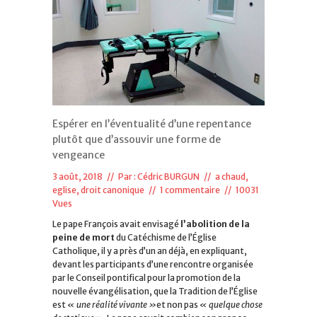
Espérer en l’éventualité d’une repentance
plutôt que d’assouvir une forme de
vengeance
3 août, 2018 // Par :
Cédric BURGUN
//
a chaud
,
eglise, droit canonique
//
1 commentaire
// 10031
Vues
Le pape François avait envisagé
l’abolition de la
peine de mort
du Catéchisme de l’Église
Catholique, il y a près d’un an déjà, en expliquant,
devant les participants d’une rencontre organisée
par le Conseil pontifical pour la promotion de la
nouvelle évangélisation, que la Tradition de l’Église
est
« une réalité vivante »
et non pas
« quelque chose