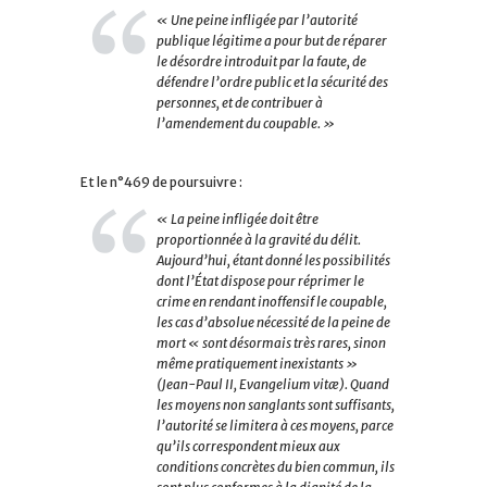
« Une peine infligée par l’autorité
publique légitime a pour but de réparer
le désordre introduit par la faute, de
défendre l’ordre public et la sécurité des
personnes, et de contribuer à
l’amendement du coupable. »
Et le n°469 de poursuivre :
« La peine infligée doit être
proportionnée à la gravité du délit.
Aujourd’hui, étant donné les possibilités
dont l’État dispose pour réprimer le
crime en rendant inoffensif le coupable,
les cas d’absolue nécessité de la peine de
mort « sont désormais très rares, sinon
même pratiquement inexistants »
(Jean-Paul II,
Evangelium vitæ). Quand
les moyens non sanglants sont suffisants,
l’autorité se limitera à ces moyens, parce
qu’ils correspondent mieux aux
conditions concrètes du bien commun, ils