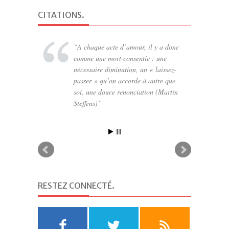
CITATIONS
.
A chaque acte d’amour, il y a donc
Tant qu’un homme n’a pas découvert
comme une mort consentie : une
quelque chose pour lequel il serait prêt
nécessaire diminution, un « laissez-
à mourir, il n’est pas à même de vivre
passer » qu’on accorde à autre que
(Martin Luther King)
soi, une douce renonciation (Martin
Steffens)
RESTEZ CONNECTÉ
.