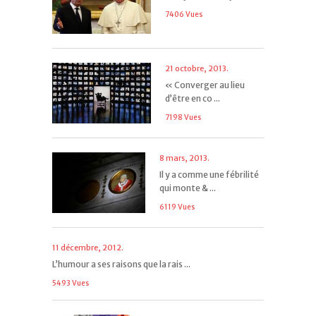
7406 Vues
21 octobre, 2013.
« Converger au lieu
d’être en co ...
7198 Vues
8 mars, 2013.
Il y a comme une fébrilité
qui monte & ...
6119 Vues
11 décembre, 2012.
L’humour a ses raisons que la rais ...
5493 Vues