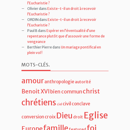
Olivier
dans
Existe-t-il un droit à recevoir
l’Eucharistie ?
ORDIN
dans
Existe-t-il un droit à recevoir
l’Eucharistie ?
Paul B
dans
Espérer en l’éventualité d’une
repentance plutôt que d’assouvir une forme de
vengeance
Berthier Pierre
dans
Un mariage pontifical en
plein vol !
MOTS-CLÉS
.
amour
anthropologie
autorité
christ
Benoit XVI
bien commun
chrétiens
civil
conclave
ciel
Eglise
Dieu
croix
conversion
droit
famille
foi
Europe
featured