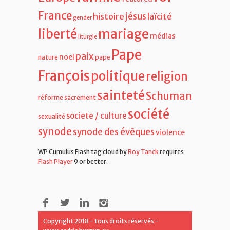
France
jésus
histoire
laïcité
gender
liberté
mariage
médias
liturgie
Pape
paix
noel
nature
pape
François
politique
religion
sainteté
Schuman
réforme
sacrement
société
societe / culture
sexualité
synode
synode des évêques
violence
WP Cumulus Flash tag cloud by
Roy Tanck
requires
Flash Player
9 or better.
Copyright 2018 - tous droits réservés -
www.cedric.burgun.eu