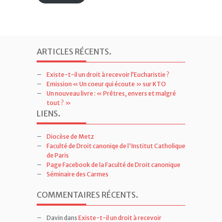
ARTICLES RÉCENTS
.
Existe-t-il un droit à recevoir l’Eucharistie ?
Emission « Un coeur qui écoute » sur KTO
Un nouveau livre : « Prêtres, envers et malgré
tout ? »
LIENS
.
Diocèse de Metz
Faculté de Droit canoniqe de l'Institut Catholique
de Paris
Page Facebook de la Faculté de Droit canonique
Séminaire des Carmes
COMMENTAIRES RÉCENTS
.
Davin
dans
Existe-t-il un droit à recevoir
l’Eucharistie ?