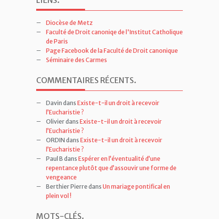
Emission « Un coeur qui écoute » sur KTO
Un nouveau livre : « Prêtres, envers et malgré
tout ? »
LIENS
.
Diocèse de Metz
Faculté de Droit canoniqe de l'Institut Catholique
de Paris
Page Facebook de la Faculté de Droit canonique
Séminaire des Carmes
COMMENTAIRES RÉCENTS
.
Davin
dans
Existe-t-il un droit à recevoir
l’Eucharistie ?
Olivier
dans
Existe-t-il un droit à recevoir
l’Eucharistie ?
ORDIN
dans
Existe-t-il un droit à recevoir
l’Eucharistie ?
Paul B
dans
Espérer en l’éventualité d’une
repentance plutôt que d’assouvir une forme de
vengeance