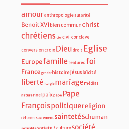
Berthier Pierre
dans
Un mariage pontifical en
plein vol !
MOTS-CLÉS
.
amour
anthropologie
autorité
christ
Benoit XVI
bien commun
chrétiens
civil
conclave
ciel
Eglise
Dieu
croix
conversion
droit
famille
foi
Europe
featured
France
jésus
histoire
laïcité
gender
liberté
mariage
médias
liturgie
Pape
paix
noel
nature
pape
François
politique
religion