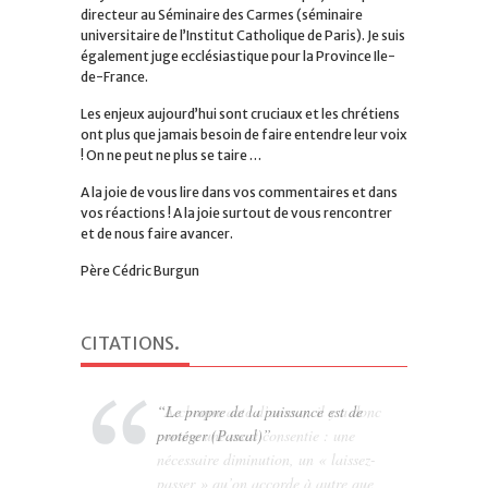
directeur au Séminaire des Carmes (séminaire
universitaire de l’Institut Catholique de Paris). Je suis
également juge ecclésiastique pour la Province Ile-
de-France.
Les enjeux aujourd’hui sont cruciaux et les chrétiens
ont plus que jamais besoin de faire entendre leur voix
! On ne peut ne plus se taire …
A la joie de vous lire dans vos commentaires et dans
vos réactions ! A la joie surtout de vous rencontrer
et de nous faire avancer.
Père Cédric Burgun
CITATIONS
.
A chaque acte d’amour, il y a donc
comme une mort consentie : une
nécessaire diminution, un « laissez-
passer » qu’on accorde à autre que