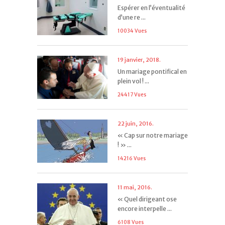
Espérer en l’éventualité
d’une re ...
10034 Vues
19 janvier, 2018.
Un mariage pontifical en
plein vol ! ...
24417 Vues
22 juin, 2016.
« Cap sur notre mariage
! » ...
14216 Vues
11 mai, 2016.
« Quel dirigeant ose
encore interpelle ...
6108 Vues