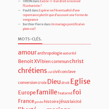
Olivier
dans
Existe-t-il un droit à recevoir
l’Eucharistie ?
ORDIN
dans
Existe-t-il un droit à recevoir
l’Eucharistie ?
Paul B
dans
Espérer en l’éventualité d’une
repentance plutôt que d’assouvir une forme de
vengeance
Berthier Pierre
dans
Un mariage pontifical en
plein vol !
MOTS-CLÉS
.
amour
anthropologie
autorité
christ
Benoit XVI
bien commun
chrétiens
civil
conclave
ciel
Eglise
Dieu
croix
conversion
droit
famille
foi
Europe
featured