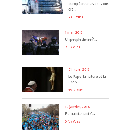
européenne, avez-vous
dit ...
7325 Vues
1 mai, 2013.
Un peuple divisé ? ...
7252 Vues
21 mars, 2013.
Le Pape, la nature et la
Croix ...
5570 Vues
17 janvier, 2013.
Et maintenant ? ...
5777 Vues