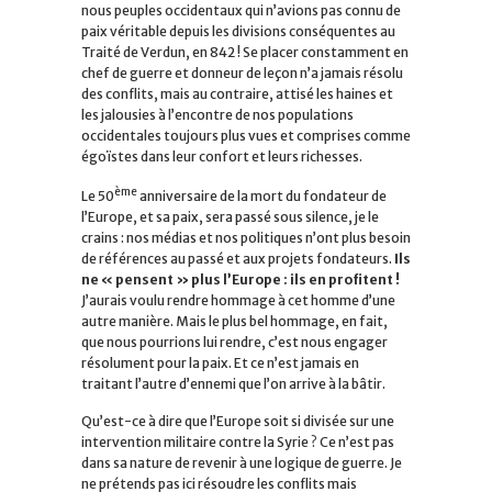
nous peuples occidentaux qui n’avions pas connu de
paix véritable depuis les divisions conséquentes au
Traité de Verdun, en 842 ! Se placer constamment en
chef de guerre et donneur de leçon n’a jamais résolu
des conflits, mais au contraire, attisé les haines et
les jalousies à l’encontre de nos populations
occidentales toujours plus vues et comprises comme
égoïstes dans leur confort et leurs richesses.
ème
Le 50
anniversaire de la mort du fondateur de
l’Europe, et sa paix, sera passé sous silence, je le
crains : nos médias et nos politiques n’ont plus besoin
de références au passé et aux projets fondateurs.
Ils
ne « pensent » plus l’Europe : ils en profitent !
J’aurais voulu rendre hommage à cet homme d’une
autre manière. Mais le plus bel hommage, en fait,
que nous pourrions lui rendre, c’est nous engager
résolument pour la paix. Et ce n’est jamais en
traitant l’autre d’ennemi que l’on arrive à la bâtir.
Qu’est-ce à dire que l’Europe soit si divisée sur une
intervention militaire contre la Syrie ? Ce n’est pas
dans sa nature de revenir à une logique de guerre. Je
ne prétends pas ici résoudre les conflits mais