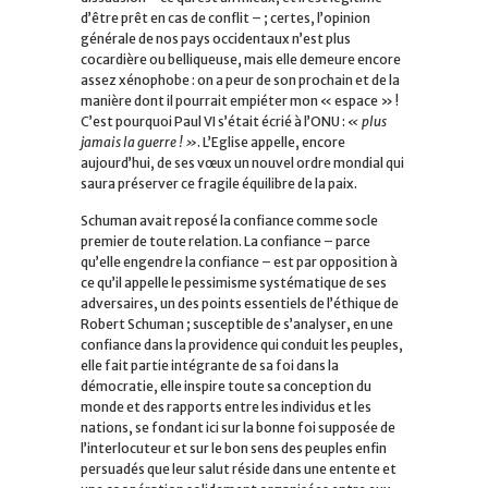
d’être prêt en cas de conflit – ; certes, l’opinion
générale de nos pays occidentaux n’est plus
cocardière ou belliqueuse, mais elle demeure encore
assez xénophobe : on a peur de son prochain et de la
manière dont il pourrait empiéter mon « espace » !
C’est pourquoi Paul VI s’était écrié à l’ONU :
« plus
jamais la guerre ! »
. L’Eglise appelle, encore
aujourd’hui, de ses vœux un nouvel ordre mondial qui
saura préserver ce fragile équilibre de la paix.
Schuman avait reposé la confiance comme socle
premier de toute relation. La confiance – parce
qu’elle engendre la confiance – est par opposition à
ce qu’il appelle le pessimisme systématique de ses
adversaires, un des points essentiels de l’éthique de
Robert Schuman ; susceptible de s’analyser, en une
confiance dans la providence qui conduit les peuples,
elle fait partie intégrante de sa foi dans la
démocratie, elle inspire toute sa conception du
monde et des rapports entre les individus et les
nations, se fondant ici sur la bonne foi supposée de
l’interlocuteur et sur le bon sens des peuples enfin
persuadés que leur salut réside dans une entente et