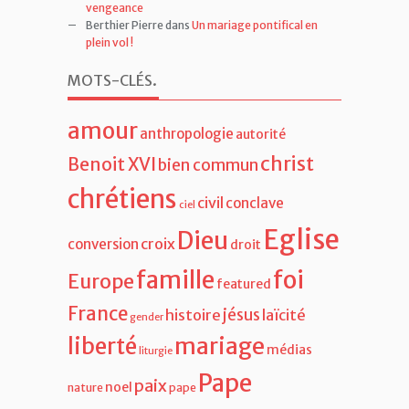
vengeance
Berthier Pierre
dans
Un mariage pontifical en
plein vol !
MOTS-CLÉS
.
amour
anthropologie
autorité
christ
Benoit XVI
bien commun
chrétiens
civil
conclave
ciel
Eglise
Dieu
croix
conversion
droit
famille
foi
Europe
featured
France
jésus
histoire
laïcité
gender
liberté
mariage
médias
liturgie
Pape
paix
noel
nature
pape