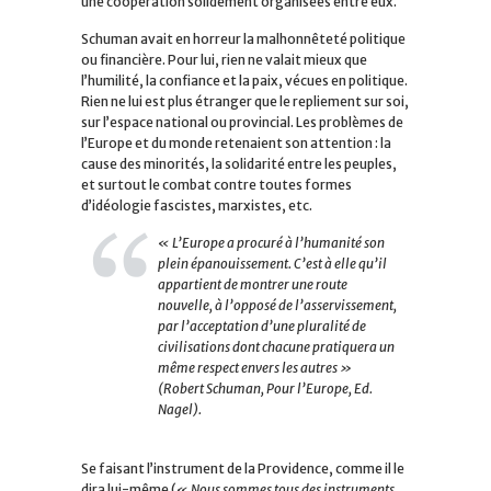
une coopération solidement organisées entre eux.
Schuman avait en horreur la malhonnêteté politique
ou financière. Pour lui, rien ne valait mieux que
l’humilité, la confiance et la paix, vécues en politique.
Rien ne lui est plus étranger que le repliement sur soi,
sur l’espace national ou provincial. Les problèmes de
l’Europe et du monde retenaient son attention : la
cause des minorités, la solidarité entre les peuples,
et surtout le combat contre toutes formes
d’idéologie fascistes, marxistes, etc.
« L’Europe a procuré à l’humanité son
plein épanouissement. C’est à elle qu’il
appartient de montrer une route
nouvelle, à l’opposé de l’asservissement,
par l’acceptation d’une pluralité de
civilisations dont chacune pratiquera un
même respect envers les autres »
(Robert Schuman, Pour l’Europe, Ed.
Nagel).
Se faisant l’instrument de la Providence, comme il le
dira lui-même (
« Nous sommes tous des instruments,