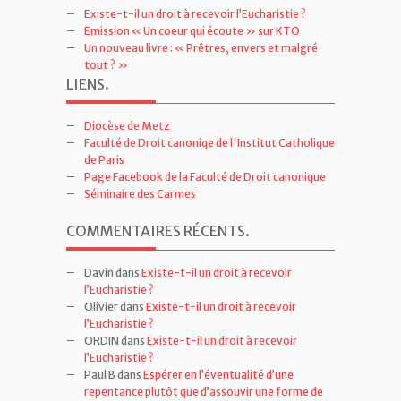
Existe-t-il un droit à recevoir l’Eucharistie ?
Emission « Un coeur qui écoute » sur KTO
Un nouveau livre : « Prêtres, envers et malgré
tout ? »
LIENS
.
Diocèse de Metz
Faculté de Droit canoniqe de l'Institut Catholique
de Paris
Page Facebook de la Faculté de Droit canonique
Séminaire des Carmes
COMMENTAIRES RÉCENTS
.
Davin
dans
Existe-t-il un droit à recevoir
l’Eucharistie ?
Olivier
dans
Existe-t-il un droit à recevoir
l’Eucharistie ?
ORDIN
dans
Existe-t-il un droit à recevoir
l’Eucharistie ?
Paul B
dans
Espérer en l’éventualité d’une
repentance plutôt que d’assouvir une forme de