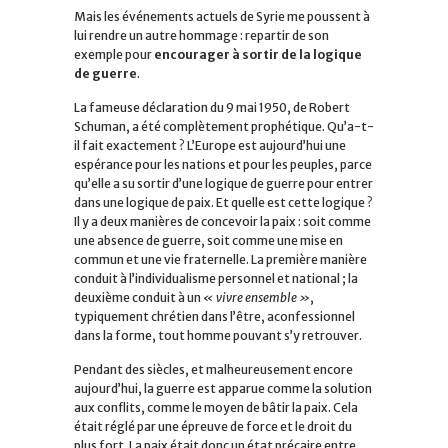
Mais les événements actuels de Syrie me poussent à
lui rendre un autre hommage : repartir de son
exemple pour
encourager à sortir de la logique
de guerre
.
La fameuse déclaration du 9 mai 1950, de Robert
Schuman, a été complètement prophétique. Qu’a-t-
il fait exactement ? L’Europe est aujourd’hui une
espérance pour les nations et pour les peuples, parce
qu’elle a su sortir d’une logique de guerre pour entrer
dans une logique de paix. Et quelle est cette logique ?
Il y a deux manières de concevoir la paix : soit comme
une absence de guerre, soit comme une mise en
commun et une vie fraternelle. La première manière
conduit à l’individualisme personnel et national ; la
deuxième conduit à un
« vivre ensemble »
,
typiquement chrétien dans l’être, aconfessionnel
dans la forme, tout homme pouvant s’y retrouver.
Pendant des siècles, et malheureusement encore
aujourd’hui, la guerre est apparue comme la solution
aux conflits, comme le moyen de bâtir la paix.
Cela
était réglé par une épreuve de force et le droit du
plus fort. La paix était donc un état précaire entre