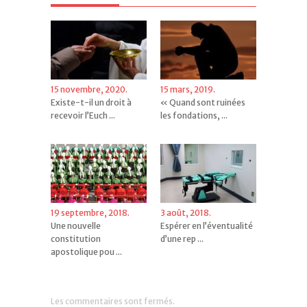
15 novembre, 2020.
15 mars, 2019.
Existe-t-il un droit à
« Quand sont ruinées
recevoir l’Euch ...
les fondations, ...
19 septembre, 2018.
3 août, 2018.
Une nouvelle
Espérer en l’éventualité
constitution
d’une rep ...
apostolique pou ...
Les commentaires sont fermés.