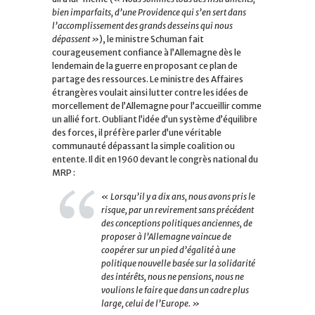
bien imparfaits, d’une Providence qui s’en sert dans
l’accomplissement des grands desseins qui nous
dépassent »
), le ministre Schuman fait
courageusement confiance à l’Allemagne dès le
lendemain de la guerre en proposant ce plan de
partage des ressources. Le ministre des Affaires
étrangères voulait ainsi lutter contre les idées de
morcellement de l’Allemagne pour l’accueillir comme
un allié fort. Oubliant l’idée d’un système d’équilibre
des forces, il préfère parler d’une véritable
communauté dépassant la simple coalition ou
entente. Il dit en 1960 devant le congrès national du
MRP :
« Lorsqu’il y a dix ans, nous avons pris le
risque, par un revirement sans précédent
des conceptions politiques anciennes, de
proposer à l’Allemagne vaincue de
coopérer sur un pied d’égalité à une
politique nouvelle basée sur la solidarité
des intérêts, nous ne pensions, nous ne
voulions le faire que dans un cadre plus
large, celui de l’Europe. »