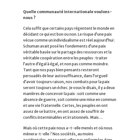
Quelle communauté internationale voulons-
nous ?
Cela suffit que certains pays régentent le monde en
décidant ce qui est bon ou non. Le risque d’une paix
vécue comme un individualisme est réel aujourd’hui :
Schuman avait posé les fondements d’une paix
véritable basée sur le partage des ressources et la
véritable coopération entre les peuples : traiter
l’autre d’égal à égal, et non pas comme moindre.
Tant que nos pays bien pensants resteront
persuadés de leur autosuffisance, dans l’orgueil
d’avoir toujours raison, nos combats pour la paix
seront toujours un échec. Je vous le disais, il y a deux
manières de concevoir la paix : soit comme une
absence de guerre, soit comme une mise en commun
et une vie fraternelle. Certes, les peuples en ont
assez de se battre, en ont assez de souffrir de
conflits interminables et irrationnels. Mais …
Mais où cette paix nous a-t-elle menés et où nous
mènera-t-elle ? Nos sociétés, au moins
occidentales, ne se sont-elles pas enfermées dans