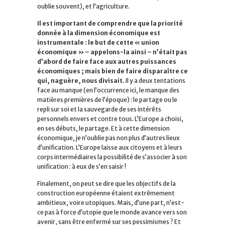
oublie souvent), et l’agriculture.
Il est important de comprendre que la priorité
donnée à la dimension économique est
instrumentale : le but de cette « union
économique » – appelons-la ainsi – n’était pas
d’abord de faire face aux autres puissances
économiques ; mais bien de faire disparaître ce
qui, naguère, nous divisait.
Il y a deux tentations
face au manque (en l’occurrence ici, le manque des
matières premières de l’époque) : le partage ou le
repli sur soi et la sauvegarde de ses intérêts
personnels envers et contre tous. L’Europe a choisi,
en ses débuts, le partage. Et à cette dimension
économique, je n’oublie pas non plus d’autres lieux
d’unification. L’Europe laisse aux citoyens et à leurs
corps intermédiaires la possibilité de s’associer à son
unification : à eux de s’en saisir !
Finalement, on peut se dire que les objectifs de la
construction européenne étaient extrêmement
ambitieux, voire utopiques. Mais, d’une part, n’est-
ce pas à force d’utopie que le monde avance vers son
avenir, sans être enfermé sur ses pessimismes ? Et