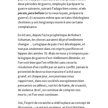
deux périodes de guerre, employée à préparer la
guerre suivante, suivant l’adage bien connu :
si vis
pacem, para bellum
(si tu veux la paix, prépare la
guerre)
.
Et avouons même que certains théologiens
chrétiens y ont longtemps montré une certaine
complaisance.
En 60 ans, depuis l’acte prophétique de Robert
Schuman, les choses auraient dû profondément
changer … La logique de paix s’est développée, et
non pas seulement dans ces esprits pacifistes et
hippies des années 70. Mais ne nous y trompons pas :
la logique de guerre n’est réellement éliminée ; et
l’on voit bien que l’on réfléchit sans cesse la
résolution d’un conflit par un autre conflit. Jamais le
potentiel de destruction massive n’a été aussi
grand ; et chaque jour, nos journaux nous
rapportent, dans nos sociétés européennes bien
pensantes ou ailleurs, son lot de haine, de cruauté,
de violence. Bref, on continue de compter nos
morts ; et l’on veut continuer.
Oui, l’esprit de revanche a cédé la place au concept de
dissuasion – ce qui est un mieux, et il est légitime