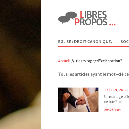
EGLISE / DROIT CANONIQUE
.
SOC
Accueil
//
Posts tagged"célébration"
Tous les articles ayant le mot-clé c
27 juillet, 2017.
Un mariage cél
un laïc ? Ou ...
20428 Vues