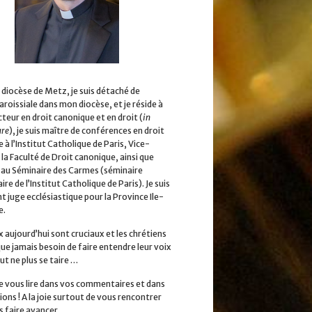
 diocèse de Metz, je suis détaché de
aroissiale dans mon diocèse, et je réside à
cteur en droit canonique et en droit (
in
ure
), je suis maître de conférences en droit
 à l’Institut Catholique de Paris, Vice-
la Faculté de Droit canonique, ainsi que
 au Séminaire des Carmes (séminaire
ire de l’Institut Catholique de Paris). Je suis
 juge ecclésiastique pour la Province Ile-
e.
x aujourd’hui sont cruciaux et les chrétiens
que jamais besoin de faire entendre leur voix
ut ne plus se taire …
 de vous lire dans vos commentaires et dans
ions ! A la joie surtout de vous rencontrer
s faire avancer.