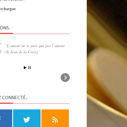
ric Burgun
IONS
.
Il te faudra beaucoup d’amour pour
te faire pardonner le pain que tu leur
donnes (St Vincent de Paul)
Z CONNECTÉ
.