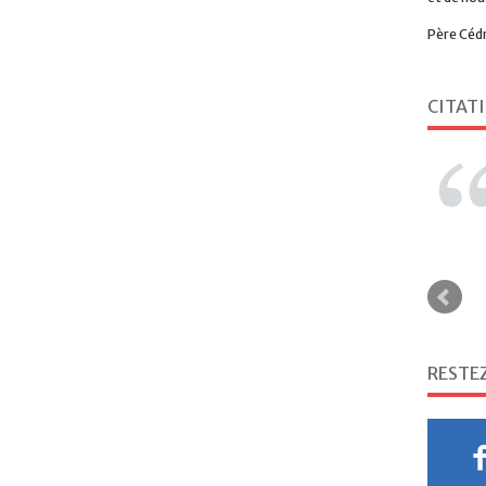
Père Céd
CITAT
RESTE