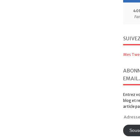
40
Fa
SUIVE
Mes Twe
ABONN
EMAIL.
Entrez vo
blog et r
article pa
Adresse
e-
mail
Sousc