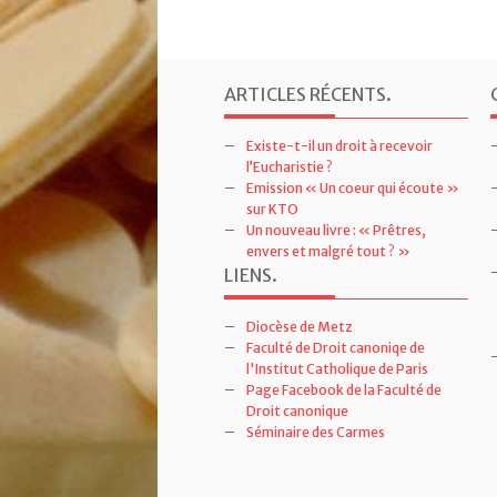
ARTICLES RÉCENTS
.
Existe-t-il un droit à recevoir
l’Eucharistie ?
Emission « Un coeur qui écoute »
sur KTO
Un nouveau livre : « Prêtres,
envers et malgré tout ? »
LIENS
.
Diocèse de Metz
Faculté de Droit canoniqe de
l'Institut Catholique de Paris
Page Facebook de la Faculté de
Droit canonique
Séminaire des Carmes