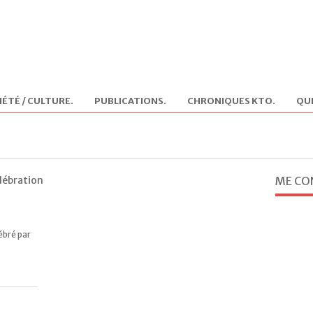
IÉTÉ / CULTURE
.
PUBLICATIONS
.
CHRONIQUES KTO
.
QUI
élébration
ME CO
ébré par