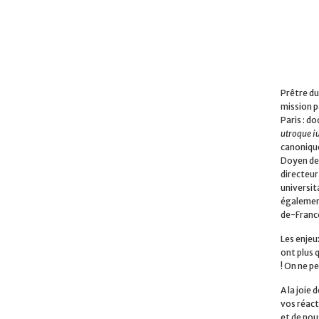
Prêtre du
mission p
Paris : do
utroque i
canonique
Doyen de 
directeur
universita
également
de-Franc
Les enjeu
ont plus 
! On ne pe
A la joie
vos réact
et de nou