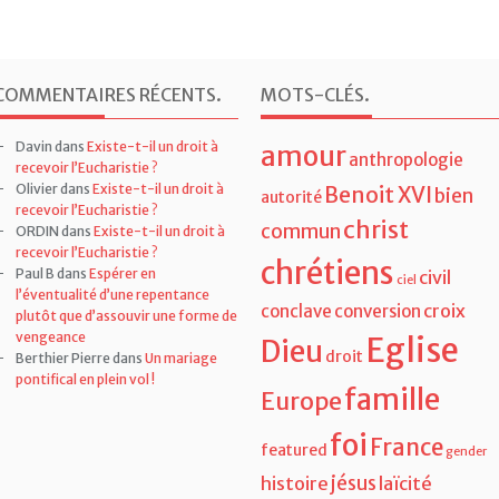
COMMENTAIRES RÉCENTS
.
MOTS-CLÉS
.
Davin
dans
Existe-t-il un droit à
amour
anthropologie
recevoir l’Eucharistie ?
Olivier
dans
Existe-t-il un droit à
Benoit XVI
bien
autorité
recevoir l’Eucharistie ?
christ
commun
ORDIN
dans
Existe-t-il un droit à
recevoir l’Eucharistie ?
chrétiens
Paul B
dans
Espérer en
civil
ciel
l’éventualité d’une repentance
croix
conclave
conversion
plutôt que d’assouvir une forme de
vengeance
Eglise
Dieu
droit
Berthier Pierre
dans
Un mariage
pontifical en plein vol !
famille
Europe
foi
France
featured
gender