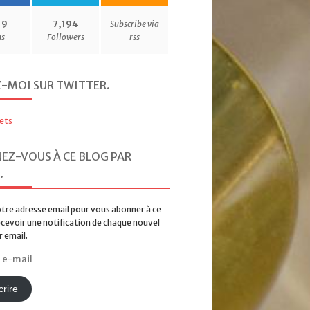
19
7,194
Subscribe via
ns
Followers
rss
Z-MOI SUR TWITTER
.
ets
EZ-VOUS À CE BLOG PAR
.
tre adresse email pour vous abonner à ce
ecevoir une notification de chaque nouvel
r email.
rire