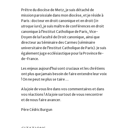
Prêtre du diocèse de Metz, je suis détaché de
mission paroissiale dans mon diocèse, et je réside à
Paris : docteur en droit canonique et en droit (
in
utroque iure
), je suis maître de conférences en droit
canonique à l’Institut Catholique de Paris, Vice-
Doyen de la Faculté de Droit canonique, ainsi que
directeur au Séminaire des Carmes (séminaire
universitaire de l’Institut Catholique de Paris). Je suis
également juge ecclésiastique pour la Province Ile-
de-France.
Les enjeux aujourd’hui sont cruciaux et les chrétiens
ont plus que jamais besoin de faire entendre leur voix
! On ne peut ne plus se taire …
A la joie de vous lire dans vos commentaires et dans
vos réactions ! A la joie surtout de vous rencontrer
et de nous faire avancer.
Père Cédric Burgun