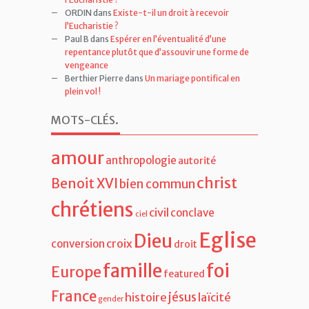
ORDIN
dans
Existe-t-il un droit à recevoir
l’Eucharistie ?
Paul B
dans
Espérer en l’éventualité d’une
repentance plutôt que d’assouvir une forme de
vengeance
Berthier Pierre
dans
Un mariage pontifical en
plein vol !
MOTS-CLÉS
.
amour
anthropologie
autorité
christ
Benoit XVI
bien commun
chrétiens
civil
conclave
ciel
Eglise
Dieu
croix
conversion
droit
famille
foi
Europe
featured
France
jésus
histoire
laïcité
gender