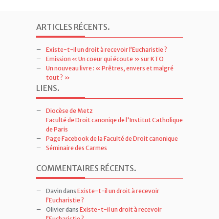
ARTICLES RÉCENTS
.
Existe-t-il un droit à recevoir l’Eucharistie ?
Emission « Un coeur qui écoute » sur KTO
Un nouveau livre : « Prêtres, envers et malgré
tout ? »
LIENS
.
Diocèse de Metz
Faculté de Droit canoniqe de l'Institut Catholique
de Paris
Page Facebook de la Faculté de Droit canonique
Séminaire des Carmes
COMMENTAIRES RÉCENTS
.
Davin
dans
Existe-t-il un droit à recevoir
l’Eucharistie ?
Olivier
dans
Existe-t-il un droit à recevoir
l’Eucharistie ?