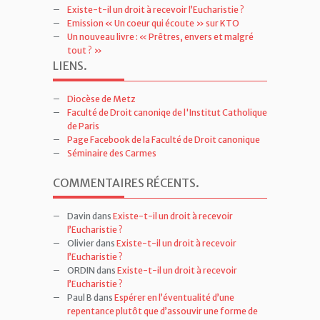
Existe-t-il un droit à recevoir l’Eucharistie ?
Emission « Un coeur qui écoute » sur KTO
Un nouveau livre : « Prêtres, envers et malgré
tout ? »
LIENS
.
Diocèse de Metz
Faculté de Droit canoniqe de l'Institut Catholique
de Paris
Page Facebook de la Faculté de Droit canonique
Séminaire des Carmes
COMMENTAIRES RÉCENTS
.
Davin
dans
Existe-t-il un droit à recevoir
l’Eucharistie ?
Olivier
dans
Existe-t-il un droit à recevoir
l’Eucharistie ?
ORDIN
dans
Existe-t-il un droit à recevoir
l’Eucharistie ?
Paul B
dans
Espérer en l’éventualité d’une
repentance plutôt que d’assouvir une forme de