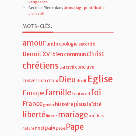
vengeance
Berthier Pierre
dans
Un mariage pontifical en
plein vol !
MOTS-CLÉS
.
amour
anthropologie
autorité
christ
Benoit XVI
bien commun
chrétiens
civil
conclave
ciel
Eglise
Dieu
croix
conversion
droit
famille
foi
Europe
featured
France
jésus
histoire
laïcité
gender
liberté
mariage
médias
liturgie
Pape
paix
noel
nature
pape