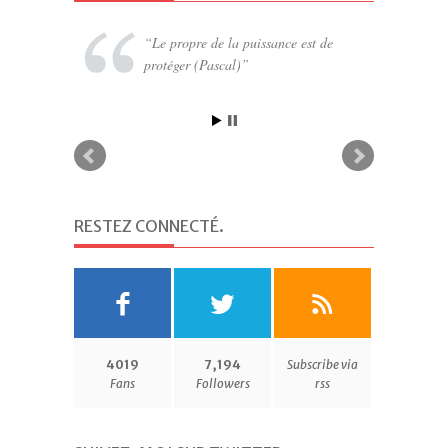
Le propre de la puissance est de
Tant qu’un homme n’a pas découvert
protéger (Pascal)
quelque chose pour lequel il serait prêt
à mourir, il n’est pas à même de vivre
(Martin Luther King)
RESTEZ CONNECTÉ
.
4019
7,194
Subscribe via
Fans
Followers
rss