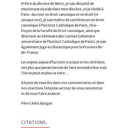
Prêtre du diocèse de Metz, je suis détaché de
mission paroissiale dans mon diocèse, et je réside à
Paris : docteur en droit canonique et en droit (
in
utroque iure
), je suis maître de conférences en droit
canonique à l’Institut Catholique de Paris, Vice-
Doyen de la Faculté de Droit canonique, ainsi que
directeur au Séminaire des Carmes (séminaire
universitaire de l’Institut Catholique de Paris). Je suis
également juge ecclésiastique pour la Province Ile-
de-France.
Les enjeux aujourd’hui sont cruciaux et les chrétiens
ont plus que jamais besoin de faire entendre leur voix
! On ne peut ne plus se taire …
A la joie de vous lire dans vos commentaires et dans
vos réactions ! A la joie surtout de vous rencontrer
et de nous faire avancer.
Père Cédric Burgun
CITATIONS
.