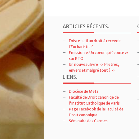
ARTICLES RÉCENTS
.
Existe-t-il un droit à recevoir
l’Eucharistie ?
Emission « Un coeur qui écoute »
sur KTO
Un nouveau livre : « Prêtres,
envers et malgré tout ? »
LIENS
.
Diocèse de Metz
Faculté de Droit canoniqe de
l'Institut Catholique de Paris
Page Facebook de la Faculté de
Droit canonique
Séminaire des Carmes