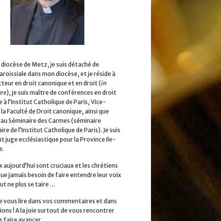
 diocèse de Metz, je suis détaché de
aroissiale dans mon diocèse, et je réside à
cteur en droit canonique et en droit (
in
ure
), je suis maître de conférences en droit
 à l’Institut Catholique de Paris, Vice-
la Faculté de Droit canonique, ainsi que
 au Séminaire des Carmes (séminaire
ire de l’Institut Catholique de Paris). Je suis
 juge ecclésiastique pour la Province Ile-
e.
x aujourd’hui sont cruciaux et les chrétiens
que jamais besoin de faire entendre leur voix
ut ne plus se taire …
 de vous lire dans vos commentaires et dans
ions ! A la joie surtout de vous rencontrer
s faire avancer.