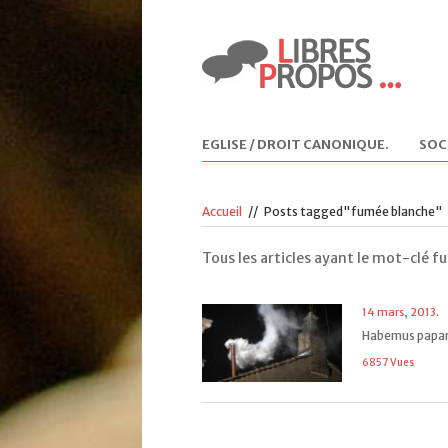
EGLISE / DROIT CANONIQUE
.
SOC
Accueil
//
Posts tagged"fumée blanche"
Tous les articles ayant le mot-clé 
14 mars, 2013.
Habemus papam 
6857 Vues