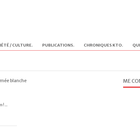
IÉTÉ / CULTURE
.
PUBLICATIONS
.
CHRONIQUES KTO
.
QUI
fumée blanche
ME CO
! ...