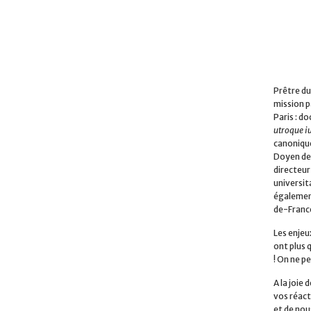
Prêtre du
mission p
Paris : do
utroque i
canonique
Doyen de 
directeur
universita
également
de-Franc
Les enjeu
ont plus 
! On ne pe
A la joie
vos réact
et de nou