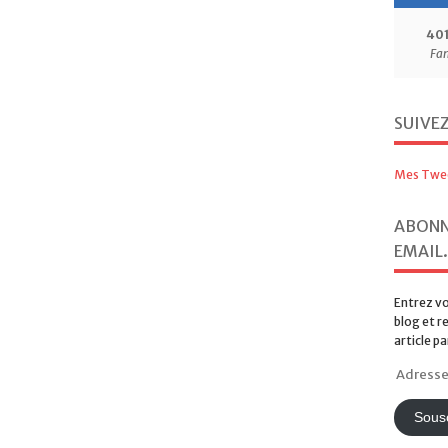
40
Fa
SUIVE
Mes Twe
ABONN
EMAIL.
Entrez vo
blog et r
article pa
Adresse
e-