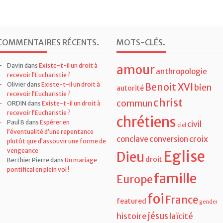
mail
Sousc
COMMENTAIRES RÉCENTS
.
MOTS-CLÉS
.
Davin
dans
Existe-t-il un droit à
amour
anthropologie
recevoir l’Eucharistie ?
Olivier
dans
Existe-t-il un droit à
Benoit XVI
bien
autorité
recevoir l’Eucharistie ?
christ
commun
ORDIN
dans
Existe-t-il un droit à
recevoir l’Eucharistie ?
chrétiens
Paul B
dans
Espérer en
civil
ciel
l’éventualité d’une repentance
croix
conclave
conversion
plutôt que d’assouvir une forme de
vengeance
Eglise
Dieu
droit
Berthier Pierre
dans
Un mariage
pontifical en plein vol !
famille
Europe