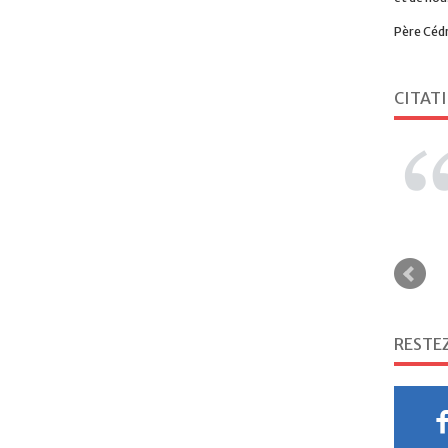
Père Céd
CITAT
RESTE