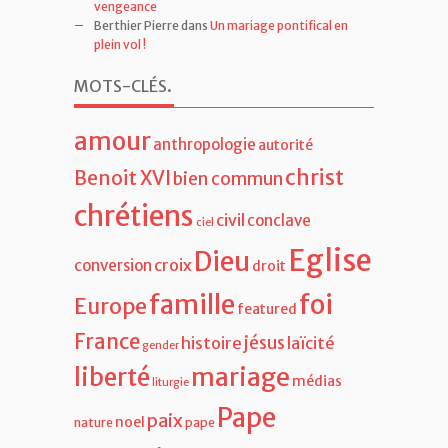
vengeance
Berthier Pierre
dans
Un mariage pontifical en
plein vol !
MOTS-CLÉS
.
amour
anthropologie
autorité
christ
Benoit XVI
bien commun
chrétiens
civil
conclave
ciel
Eglise
Dieu
croix
conversion
droit
famille
foi
Europe
featured
France
jésus
histoire
laïcité
gender
liberté
mariage
médias
liturgie
Pape
paix
noel
nature
pape