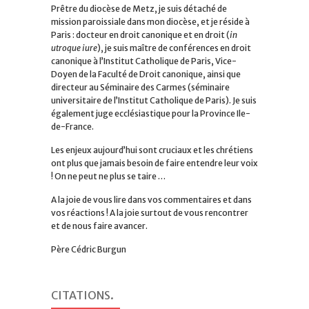
Prêtre du diocèse de Metz, je suis détaché de
mission paroissiale dans mon diocèse, et je réside à
Paris : docteur en droit canonique et en droit (
in
utroque iure
), je suis maître de conférences en droit
canonique à l’Institut Catholique de Paris, Vice-
Doyen de la Faculté de Droit canonique, ainsi que
directeur au Séminaire des Carmes (séminaire
universitaire de l’Institut Catholique de Paris). Je suis
également juge ecclésiastique pour la Province Ile-
de-France.
Les enjeux aujourd’hui sont cruciaux et les chrétiens
ont plus que jamais besoin de faire entendre leur voix
! On ne peut ne plus se taire …
A la joie de vous lire dans vos commentaires et dans
vos réactions ! A la joie surtout de vous rencontrer
et de nous faire avancer.
Père Cédric Burgun
CITATIONS
.