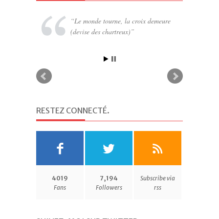
Le monde tourne, la croix demeure
Le ciel se rit des prières qu’on lui
(devise des chartreux)
adresse pour être préservés de fait dont
on n’arrête pas de mettre en place les
causes (Bossuet)
RESTEZ CONNECTÉ
.
4019
7,194
Subscribe via
Fans
Followers
rss