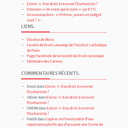
Existe-t-il un droit à recevoir l’Eucharistie ?
Emission « Un coeur qui écoute » sur KTO
Un nouveau livre : « Prêtres, envers et malgré
tout ? »
LIENS
.
Diocèse de Metz
Faculté de Droit canoniqe de l'Institut Catholique
de Paris
Page Facebook de la Faculté de Droit canonique
Séminaire des Carmes
COMMENTAIRES RÉCENTS
.
Davin
dans
Existe-t-il un droit à recevoir
l’Eucharistie ?
Olivier
dans
Existe-t-il un droit à recevoir
l’Eucharistie ?
ORDIN
dans
Existe-t-il un droit à recevoir
l’Eucharistie ?
Paul B
dans
Espérer en l’éventualité d’une
repentance plutôt que d’assouvir une forme de