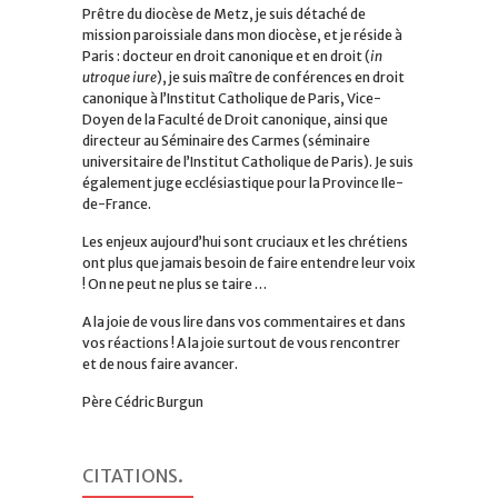
Prêtre du diocèse de Metz, je suis détaché de
mission paroissiale dans mon diocèse, et je réside à
Paris : docteur en droit canonique et en droit (
in
utroque iure
), je suis maître de conférences en droit
canonique à l’Institut Catholique de Paris, Vice-
Doyen de la Faculté de Droit canonique, ainsi que
directeur au Séminaire des Carmes (séminaire
universitaire de l’Institut Catholique de Paris). Je suis
également juge ecclésiastique pour la Province Ile-
de-France.
Les enjeux aujourd’hui sont cruciaux et les chrétiens
ont plus que jamais besoin de faire entendre leur voix
! On ne peut ne plus se taire …
A la joie de vous lire dans vos commentaires et dans
vos réactions ! A la joie surtout de vous rencontrer
et de nous faire avancer.
Père Cédric Burgun
CITATIONS
.