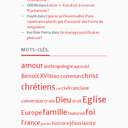
ORDIN
dans
Existe-t-il un droit à recevoir
l’Eucharistie ?
Paul B
dans
Espérer en l’éventualité d’une
repentance plutôt que d’assouvir une forme de
vengeance
Berthier Pierre
dans
Un mariage pontifical en
plein vol !
MOTS-CLÉS
.
amour
anthropologie
autorité
christ
Benoit XVI
bien commun
chrétiens
civil
conclave
ciel
Eglise
Dieu
croix
conversion
droit
famille
foi
Europe
featured
France
jésus
histoire
laïcité
gender