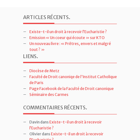
ARTICLES RÉCENTS
.
Existe-t-il un droit à recevoir l’Eucharistie ?
Emission « Un coeur qui écoute » sur KTO
Un nouveau livre : « Prêtres, envers et malgré
tout ? »
LIENS
.
Diocèse de Metz
Faculté de Droit canoniqe de l'Institut Catholique
de Paris
Page Facebook de la Faculté de Droit canonique
Séminaire des Carmes
COMMENTAIRES RÉCENTS
.
Davin
dans
Existe-t-il un droit à recevoir
l’Eucharistie ?
Olivier
dans
Existe-t-il un droit à recevoir
l’Eucharistie ?