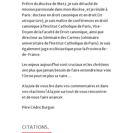
Prêtre du diocèse de Metz, je suis détaché de
mission paroissiale dans mon diocèse, et je réside à
Paris : docteur en droit canonique et en droit (
in
utroque iure
), je suis maître de conférences en droit
canonique à l’Institut Catholique de Paris, Vice-
Doyen de la Faculté de Droit canonique, ainsi que
directeur au Séminaire des Carmes (séminaire
universitaire de l’Institut Catholique de Paris). Je suis
également juge ecclésiastique pour la Province Ile-
de-France.
Les enjeux aujourd’hui sont cruciaux et les chrétiens
ont plus que jamais besoin de faire entendre leur voix
! On ne peut ne plus se taire …
A la joie de vous lire dans vos commentaires et dans
vos réactions ! A la joie surtout de vous rencontrer
et de nous faire avancer.
Père Cédric Burgun
CITATIONS
.