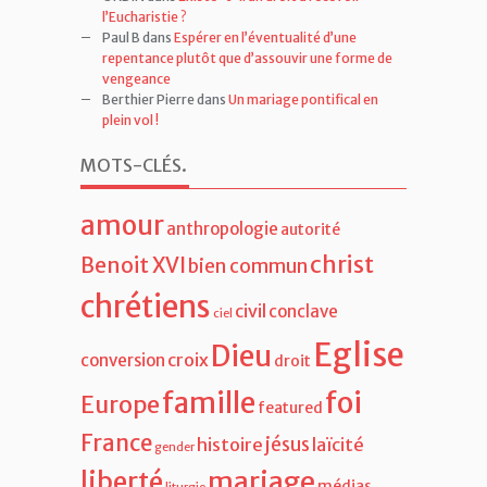
l’Eucharistie ?
Paul B
dans
Espérer en l’éventualité d’une
repentance plutôt que d’assouvir une forme de
vengeance
Berthier Pierre
dans
Un mariage pontifical en
plein vol !
MOTS-CLÉS
.
amour
anthropologie
autorité
christ
Benoit XVI
bien commun
chrétiens
civil
conclave
ciel
Eglise
Dieu
croix
conversion
droit
famille
foi
Europe
featured
France
jésus
histoire
laïcité
gender
liberté
mariage
médias
liturgie