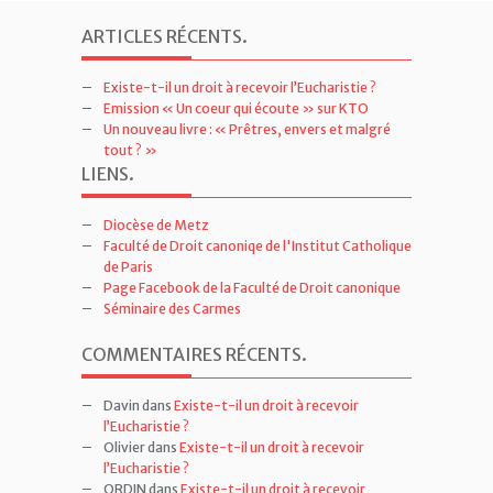
ARTICLES RÉCENTS
.
Existe-t-il un droit à recevoir l’Eucharistie ?
Emission « Un coeur qui écoute » sur KTO
Un nouveau livre : « Prêtres, envers et malgré
tout ? »
LIENS
.
Diocèse de Metz
Faculté de Droit canoniqe de l'Institut Catholique
de Paris
Page Facebook de la Faculté de Droit canonique
Séminaire des Carmes
COMMENTAIRES RÉCENTS
.
Davin
dans
Existe-t-il un droit à recevoir
l’Eucharistie ?
Olivier
dans
Existe-t-il un droit à recevoir
l’Eucharistie ?
ORDIN
dans
Existe-t-il un droit à recevoir