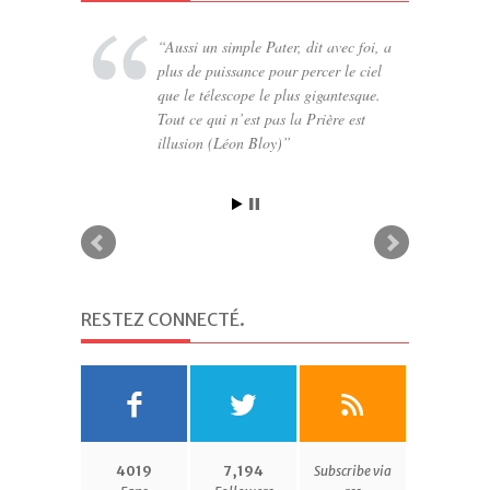
Aussi un simple Pater, dit avec foi, a
Tant qu’un homme n’a pas découvert
plus de puissance pour percer le ciel
quelque chose pour lequel il serait prêt
que le télescope le plus gigantesque.
à mourir, il n’est pas à même de vivre
Tout ce qui n’est pas la Prière est
(Martin Luther King)
illusion (Léon Bloy)
RESTEZ CONNECTÉ
.
4019
7,194
Subscribe via