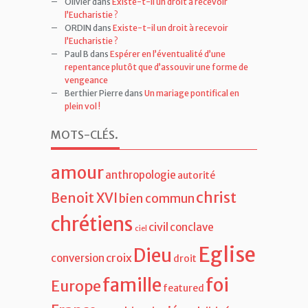
Olivier
dans
Existe-t-il un droit à recevoir
l’Eucharistie ?
ORDIN
dans
Existe-t-il un droit à recevoir
l’Eucharistie ?
Paul B
dans
Espérer en l’éventualité d’une
repentance plutôt que d’assouvir une forme de
vengeance
Berthier Pierre
dans
Un mariage pontifical en
plein vol !
MOTS-CLÉS
.
amour
anthropologie
autorité
christ
Benoit XVI
bien commun
chrétiens
civil
conclave
ciel
Eglise
Dieu
croix
conversion
droit
famille
foi
Europe
featured