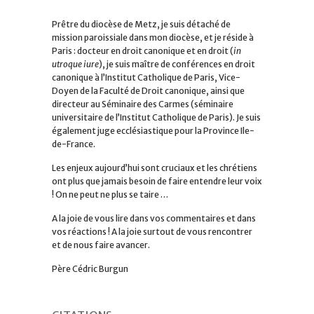
Prêtre du diocèse de Metz, je suis détaché de
mission paroissiale dans mon diocèse, et je réside à
Paris : docteur en droit canonique et en droit (
in
utroque iure
), je suis maître de conférences en droit
canonique à l’Institut Catholique de Paris, Vice-
Doyen de la Faculté de Droit canonique, ainsi que
directeur au Séminaire des Carmes (séminaire
universitaire de l’Institut Catholique de Paris). Je suis
également juge ecclésiastique pour la Province Ile-
de-France.
Les enjeux aujourd’hui sont cruciaux et les chrétiens
ont plus que jamais besoin de faire entendre leur voix
! On ne peut ne plus se taire …
A la joie de vous lire dans vos commentaires et dans
vos réactions ! A la joie surtout de vous rencontrer
et de nous faire avancer.
Père Cédric Burgun