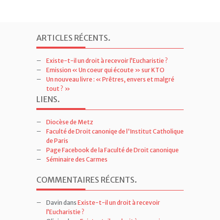
ARTICLES RÉCENTS
.
Existe-t-il un droit à recevoir l’Eucharistie ?
Emission « Un coeur qui écoute » sur KTO
Un nouveau livre : « Prêtres, envers et malgré
tout ? »
LIENS
.
Diocèse de Metz
Faculté de Droit canoniqe de l'Institut Catholique
de Paris
Page Facebook de la Faculté de Droit canonique
Séminaire des Carmes
COMMENTAIRES RÉCENTS
.
Davin
dans
Existe-t-il un droit à recevoir
l’Eucharistie ?