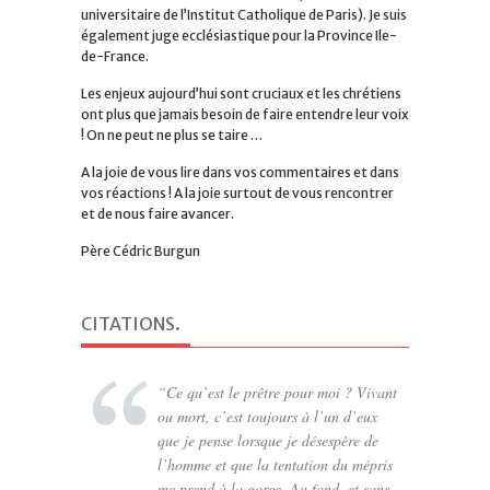
universitaire de l’Institut Catholique de Paris). Je suis
également juge ecclésiastique pour la Province Ile-
de-France.
Les enjeux aujourd’hui sont cruciaux et les chrétiens
ont plus que jamais besoin de faire entendre leur voix
! On ne peut ne plus se taire …
A la joie de vous lire dans vos commentaires et dans
vos réactions ! A la joie surtout de vous rencontrer
et de nous faire avancer.
Père Cédric Burgun
CITATIONS
.
Ce qu’est le prêtre pour moi ? Vivant
Le monde tourne, la croix demeure
ou mort, c’est toujours à l’un d’eux
(devise des chartreux)
que je pense lorsque je désespère de
l’homme et que la tentation du mépris
me prend à la gorge. Au fond, et sans