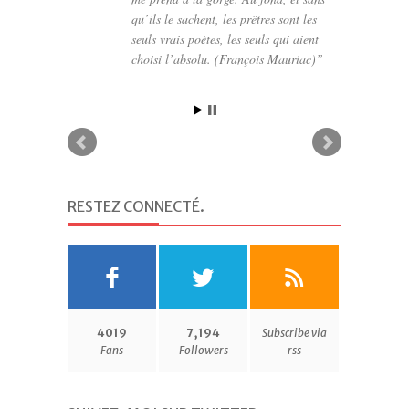
qu’ils le sachent, les prêtres sont les
seuls vrais poètes, les seuls qui aient
choisi l’absolu. (François Mauriac)
RESTEZ CONNECTÉ
.
4019
7,194
Subscribe via
Fans
Followers
rss
SUIVEZ-MOI SUR TWITTER
.
Mes Tweets
ABONNEZ-VOUS À CE BLOG PAR