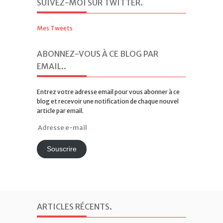
EMAIL.
.
Entrez votre adresse email pour vous abonner à ce
blog et recevoir une notification de chaque nouvel
article par email.
Adresse
e-
mail
Souscrire
ARTICLES RÉCENTS
.
Existe-t-il un droit à recevoir l’Eucharistie ?
Emission « Un coeur qui écoute » sur KTO
Un nouveau livre : « Prêtres, envers et malgré
tout ? »
LIENS
.