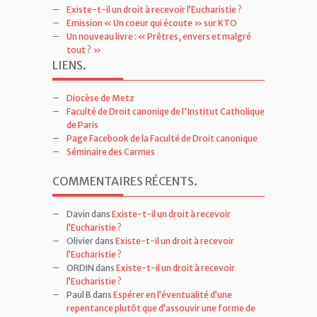
Diocèse de Metz
Faculté de Droit canoniqe de l'Institut Catholique
de Paris
Page Facebook de la Faculté de Droit canonique
Séminaire des Carmes
COMMENTAIRES RÉCENTS
.
Davin
dans
Existe-t-il un droit à recevoir
l’Eucharistie ?
Olivier
dans
Existe-t-il un droit à recevoir
l’Eucharistie ?
ORDIN
dans
Existe-t-il un droit à recevoir
l’Eucharistie ?
Paul B
dans
Espérer en l’éventualité d’une
repentance plutôt que d’assouvir une forme de
vengeance
Berthier Pierre
dans
Un mariage pontifical en
plein vol !
MOTS-CLÉS
.