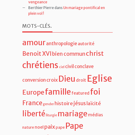
amour
anthropologie
autorité
christ
Benoit XVI
bien commun
chrétiens
civil
conclave
ciel
Eglise
Dieu
croix
conversion
droit
famille
foi
Europe
featured
France
jésus
histoire
laïcité
gender
liberté
mariage
médias
liturgie
Pape
paix
noel
nature
pape
François
politique
religion
sainteté
Schuman
réforme
sacrement
société
societe / culture
sexualité
synode