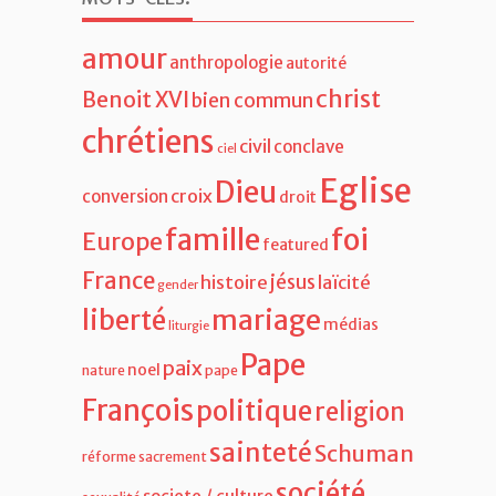
MOTS-CLÉS
.
amour
anthropologie
autorité
christ
Benoit XVI
bien commun
chrétiens
civil
conclave
ciel
Eglise
Dieu
croix
conversion
droit
famille
foi
Europe
featured
France
jésus
histoire
laïcité
gender
liberté
mariage
médias
liturgie
Pape
paix
noel
nature
pape
François
politique
religion
sainteté
Schuman
réforme
sacrement