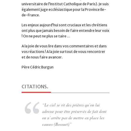
universitaire de l’Institut Catholique de Paris). Je suis
également juge ecclésiastique pour la Province Ile-
de-France.
Les enjeux aujourd’hui sont cruciaux et les chrétiens
ont plus que jamais besoin de faire entendre leur voix
! On ne peut ne plus se taire …
A la joie de vous lire dans vos commentaires et dans
vos réactions ! A la joie surtout de vous rencontrer
et de nous faire avancer.
Père Cédric Burgun
CITATIONS
.
Le ciel se rit des prières qu’on lui
Toute vérité franchit trois étapes.
adresse pour être préservés de fait dont
D’abord, elle est ridiculisée. Ensuite,
on n’arrête pas de mettre en place les
elle subit une forte opposition. Puis,
causes (Bossuet)
elle est considérée comme ayant été
une évidence. (Arthur Schopenhauer)