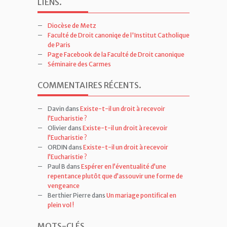
LIENS
.
Diocèse de Metz
Faculté de Droit canoniqe de l'Institut Catholique
de Paris
Page Facebook de la Faculté de Droit canonique
Séminaire des Carmes
COMMENTAIRES RÉCENTS
.
Davin
dans
Existe-t-il un droit à recevoir
l’Eucharistie ?
Olivier
dans
Existe-t-il un droit à recevoir
l’Eucharistie ?
ORDIN
dans
Existe-t-il un droit à recevoir
l’Eucharistie ?
Paul B
dans
Espérer en l’éventualité d’une
repentance plutôt que d’assouvir une forme de
vengeance
Berthier Pierre
dans
Un mariage pontifical en
plein vol !