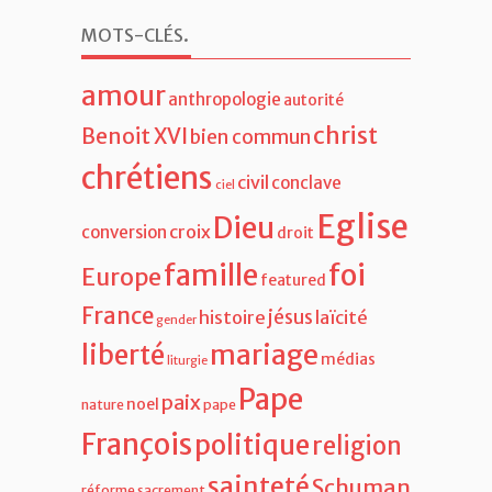
MOTS-CLÉS
.
amour
anthropologie
autorité
christ
Benoit XVI
bien commun
chrétiens
civil
conclave
ciel
Eglise
Dieu
croix
conversion
droit
famille
foi
Europe
featured
France
jésus
histoire
laïcité
gender
liberté
mariage
médias
liturgie
Pape
paix
noel
nature
pape
François
politique
religion
sainteté
Schuman
réforme
sacrement