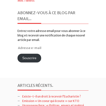
Mes Tweets
ABONNEZ-VOUS À CE BLOG PAR
EMAIL.
.
Entrez votre adresse email pour vous abonner à ce
blog et recevoir une notification de chaque nouvel
article par email.
Adresse
e-
mail
Souscrire
ARTICLES RÉCENTS
.
Existe-t-il un droit à recevoir l’Eucharistie ?
Emission « Un coeur qui écoute » sur KTO
Un nouveau livre : « Prêtres, envers et malgré