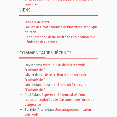
tout ? »
LIENS
.
Diocèse de Metz
Faculté de Droit canoniqe de l'Institut Catholique
de Paris
Page Facebook de la Faculté de Droit canonique
Séminaire des Carmes
COMMENTAIRES RÉCENTS
.
Davin
dans
Existe-t-il un droit à recevoir
l’Eucharistie ?
Olivier
dans
Existe-t-il un droit à recevoir
l’Eucharistie ?
ORDIN
dans
Existe-t-il un droit à recevoir
l’Eucharistie ?
Paul B
dans
Espérer en l’éventualité d’une
repentance plutôt que d’assouvir une forme de
vengeance
Berthier Pierre
dans
Un mariage pontifical en
plein vol !