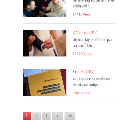
Un mariage pontifical en
plein vol ! ...
24415 Vues
27 juillet, 2017.
Un mariage célébré par
un laïc ? Ou ...
20429 Vues
3 mars, 2017.
« La vie consacrée en
droit canonique ...
9961 Vues
›
»
1
2
3