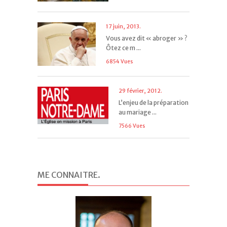
17 juin, 2013.
Vous avez dit « abroger » ?
Ôtez ce m ...
6854 Vues
29 février, 2012.
L’enjeu de la préparation
au mariage ...
7566 Vues
ME CONNAITRE
.