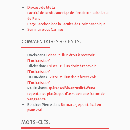
Diocèse de Metz
Faculté de Droit canoniqe de l'Institut Catholique
de Paris
Page Facebook de la Faculté de Droit canonique
Séminaire des Carmes
COMMENTAIRES RÉCENTS
.
Davin
dans
Existe-t-il un droit à recevoir
l’Eucharistie ?
Olivier
dans
Existe-t-il un droit à recevoir
l’Eucharistie ?
ORDIN
dans
Existe-t-il un droit à recevoir
l’Eucharistie ?
Paul B
dans
Espérer en l’éventualité d’une
repentance plutôt que d’assouvir une forme de
vengeance
Berthier Pierre
dans
Un mariage pontifical en
plein vol !
MOTS-CLÉS
.