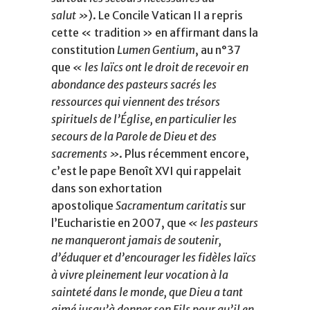
salut »
). Le Concile Vatican II a repris
cette « tradition » en affirmant dans la
constitution
Lumen Gentium
, au n°37
que
« les laïcs ont le droit de recevoir en
abondance des pasteurs sacrés les
ressources qui viennent des trésors
spirituels de l’Église, en particulier les
secours de la Parole de Dieu et des
sacrements »
. Plus récemment encore,
c’est le pape Benoît XVI qui rappelait
dans son exhortation
apostolique
Sacramentum caritatis
sur
l’Eucharistie en 2007, que
« les pasteurs
ne manqueront jamais de soutenir,
d’éduquer et d’encourager les fidèles laïcs
à vivre pleinement leur vocation à la
sainteté dans le monde, que Dieu a tant
aimé jusqu’à donner son Fils pour qu’il en