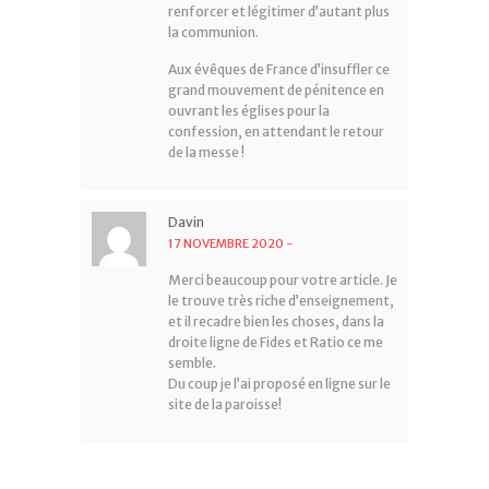
renforcer et légitimer d’autant plus
la communion.
Aux évêques de France d’insuffler ce
grand mouvement de pénitence en
ouvrant les églises pour la
confession, en attendant le retour
de la messe !
Davin
17 NOVEMBRE 2020
-
Merci beaucoup pour votre article. Je
le trouve très riche d’enseignement,
et il recadre bien les choses, dans la
droite ligne de Fides et Ratio ce me
semble.
Du coup je l’ai proposé en ligne sur le
site de la paroisse!