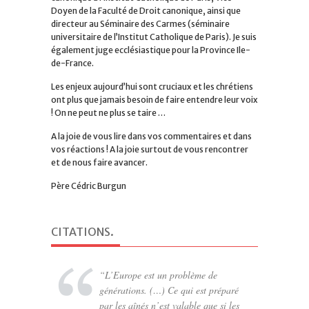
Doyen de la Faculté de Droit canonique, ainsi que
directeur au Séminaire des Carmes (séminaire
universitaire de l’Institut Catholique de Paris). Je suis
également juge ecclésiastique pour la Province Ile-
de-France.
Les enjeux aujourd’hui sont cruciaux et les chrétiens
ont plus que jamais besoin de faire entendre leur voix
! On ne peut ne plus se taire …
A la joie de vous lire dans vos commentaires et dans
vos réactions ! A la joie surtout de vous rencontrer
et de nous faire avancer.
Père Cédric Burgun
CITATIONS
.
L’Europe est un problème de
générations. (…) Ce qui est préparé
par les aînés n’est valable que si les