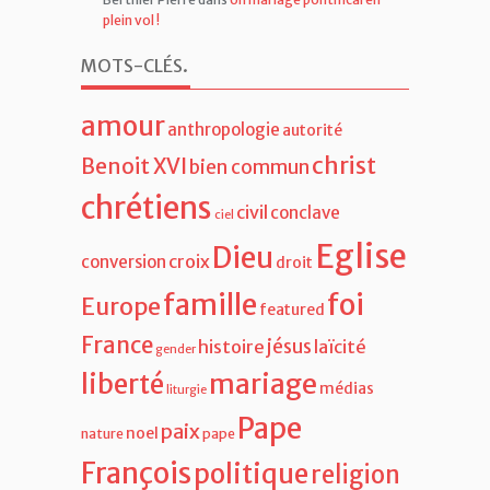
plein vol !
MOTS-CLÉS
.
amour
anthropologie
autorité
christ
Benoit XVI
bien commun
chrétiens
civil
conclave
ciel
Eglise
Dieu
croix
conversion
droit
famille
foi
Europe
featured
France
jésus
histoire
laïcité
gender
liberté
mariage
médias
liturgie
Pape
paix
noel
nature
pape
François
politique
religion