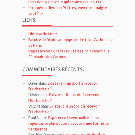
Emission « Un coeur qui écoute » sur KTO
Un nouveau livre : « Prêtres, envers et malgré
tout ? »
LIENS
.
Diocèse de Metz
Faculté de Droit canoniqe de l'Institut Catholique
de Paris
Page Facebook de la Faculté de Droit canonique
Séminaire des Carmes
COMMENTAIRES RÉCENTS
.
Davin
dans
Existe-t-il un droit à recevoir
l’Eucharistie ?
Olivier
dans
Existe-t-il un droit à recevoir
l’Eucharistie ?
ORDIN
dans
Existe-t-il un droit à recevoir
l’Eucharistie ?
Paul B
dans
Espérer en l’éventualité d’une
repentance plutôt que d’assouvir une forme de
vengeance
Berthier Pierre
dans
Un mariage pontifical en