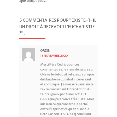
apostolique pou ...
3 COMMENTAIRES POUR “EXISTE-T-IL
UN DROIT À RECEVOIR L’EUCHARISTIE
?”
.
ORDIN
15 NOVEMBRE 2020
-
Merci Père Cédric pour ces
commentaires. Je viens de suivre sur
CNews le débdu at religieux à propos
du blasphème … débat intéressant
et compliqué. J’aimerai revenir sur le
texte concernant l’interdiction du
fait religieux par Aline LIZOTTE
(SRP) que j’ai trouvé très juste; Mais
aussi en ce qui concerne le pêché
ontre l’Esprit et ce qu’en disant le
Père Gaston FESSARD sj concluant