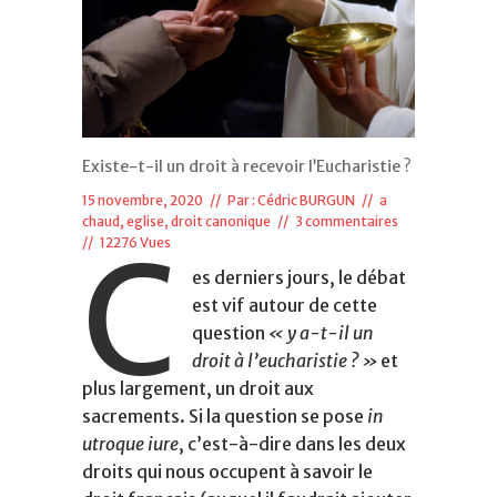
Existe-t-il un droit à recevoir l’Eucharistie ?
15 novembre, 2020 // Par :
Cédric BURGUN
//
a
chaud
,
eglise, droit canonique
//
3 commentaires
C
// 12276 Vues
es derniers jours, le débat
est vif autour de cette
question
« y a-t-il un
droit à l’eucharistie ? »
et
plus largement, un droit aux
sacrements. Si la question se pose
in
utroque iure
, c’est-à-dire dans les deux
droits qui nous occupent à savoir le