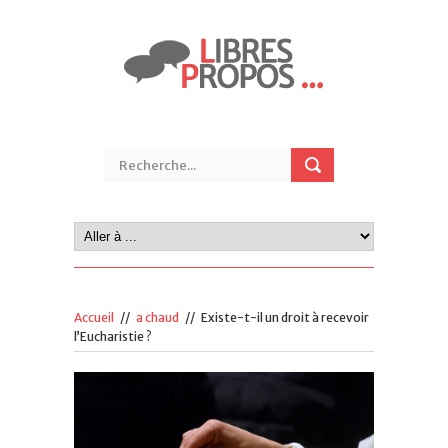
Accueil
//
a chaud
//
Existe-t-il un droit à recevoir
l’Eucharistie ?