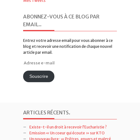
Mes Tweets
ABONNEZ-VOUS À CE BLOG PAR
EMAIL.
.
Entrez votre adresse email pour vous abonner à ce
blog et recevoir une notification de chaque nouvel
article par email.
Adresse
e-
mail
Souscrire
ARTICLES RÉCENTS
.
Existe-t-il un droit à recevoir l’Eucharistie ?
Emission « Un coeur qui écoute » sur KTO
Un nouveau livre : « Prêtres, envers et malgré