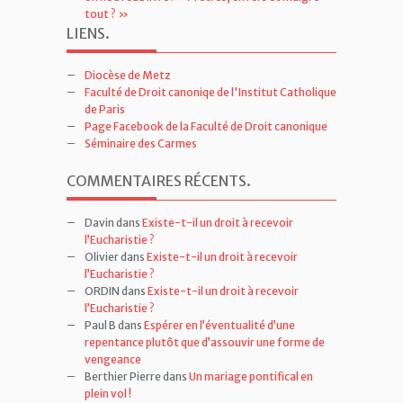
tout ? »
LIENS
.
Diocèse de Metz
Faculté de Droit canoniqe de l'Institut Catholique
de Paris
Page Facebook de la Faculté de Droit canonique
Séminaire des Carmes
COMMENTAIRES RÉCENTS
.
Davin
dans
Existe-t-il un droit à recevoir
l’Eucharistie ?
Olivier
dans
Existe-t-il un droit à recevoir
l’Eucharistie ?
ORDIN
dans
Existe-t-il un droit à recevoir
l’Eucharistie ?
Paul B
dans
Espérer en l’éventualité d’une
repentance plutôt que d’assouvir une forme de
vengeance
Berthier Pierre
dans
Un mariage pontifical en
plein vol !