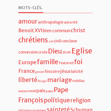
MOTS-CLÉS
.
amour
anthropologie
autorité
christ
Benoit XVI
bien commun
chrétiens
civil
conclave
ciel
Eglise
Dieu
croix
conversion
droit
famille
foi
Europe
featured
France
jésus
histoire
laïcité
gender
liberté
mariage
médias
liturgie
Pape
paix
noel
nature
pape
François
politique
religion
sainteté
Schuman
réforme
sacrement