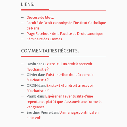
LIENS
.
Diocèse de Metz
Faculté de Droit canoniqe de l'Institut Catholique
de Paris
Page Facebook de la Faculté de Droit canonique
Séminaire des Carmes
COMMENTAIRES RÉCENTS
.
Davin
dans
Existe-t-il un droit à recevoir
l’Eucharistie ?
Olivier
dans
Existe-t-il un droit à recevoir
l’Eucharistie ?
ORDIN
dans
Existe-t-il un droit à recevoir
l’Eucharistie ?
Paul B
dans
Espérer en l’éventualité d’une
repentance plutôt que d’assouvir une forme de
vengeance
Berthier Pierre
dans
Un mariage pontifical en
plein vol !