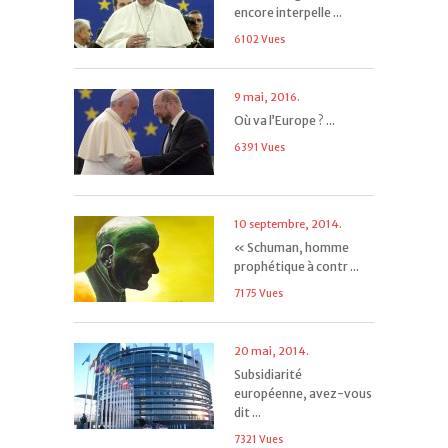
encore interpelle ...
6102 Vues
9 mai, 2016.
Où va l’Europe ? ...
6391 Vues
10 septembre, 2014.
« Schuman, homme
prophétique à contr ...
7175 Vues
20 mai, 2014.
Subsidiarité
européenne, avez-vous
dit ...
7321 Vues