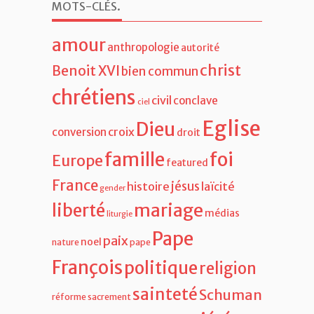
MOTS-CLÉS
.
amour
anthropologie
autorité
christ
Benoit XVI
bien commun
chrétiens
civil
conclave
ciel
Eglise
Dieu
croix
conversion
droit
famille
foi
Europe
featured
France
jésus
histoire
laïcité
gender
liberté
mariage
médias
liturgie
Pape
paix
noel
nature
pape
François
politique
religion
sainteté
Schuman
réforme
sacrement