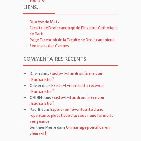
tout ? »
LIENS
.
Diocèse de Metz
Faculté de Droit canoniqe de l'Institut Catholique
de Paris
Page Facebook de la Faculté de Droit canonique
Séminaire des Carmes
COMMENTAIRES RÉCENTS
.
Davin
dans
Existe-t-il un droit à recevoir
l’Eucharistie ?
Olivier
dans
Existe-t-il un droit à recevoir
l’Eucharistie ?
ORDIN
dans
Existe-t-il un droit à recevoir
l’Eucharistie ?
Paul B
dans
Espérer en l’éventualité d’une
repentance plutôt que d’assouvir une forme de
vengeance
Berthier Pierre
dans
Un mariage pontifical en
plein vol !