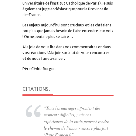
universitaire de l’Institut Catholique de Paris). Je suis
également juge ecclésiastique pour la Province Ile-
de-France.
Les enjeux aujourd’hui sont cruciaux et les chrétiens
ont plus que jamais besoin de faire entendre leur voix
! On ne peut ne plus se taire …
A la joie de vous lire dans vos commentaires et dans
vos réactions ! A la joie surtout de vous rencontrer
et de nous faire avancer.
Père Cédric Burgun
CITATIONS
.
Tous les mariages affrontent des
moments difficiles, mais ces
expériences de la croix peuvent rendre
le chemin de l’amour encore plus fort
(Pape François)