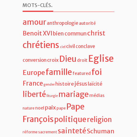
MOTS-CLÉS
.
amour
anthropologie
autorité
christ
Benoit XVI
bien commun
chrétiens
civil
conclave
ciel
Eglise
Dieu
croix
conversion
droit
famille
foi
Europe
featured
France
jésus
histoire
laïcité
gender
liberté
mariage
médias
liturgie
Pape
paix
noel
nature
pape
François
politique
religion
sainteté
Schuman
réforme
sacrement