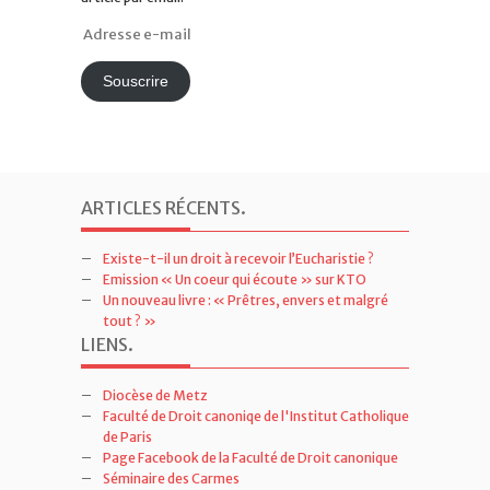
Adresse
e-
mail
Souscrire
ARTICLES RÉCENTS
.
Existe-t-il un droit à recevoir l’Eucharistie ?
Emission « Un coeur qui écoute » sur KTO
Un nouveau livre : « Prêtres, envers et malgré
tout ? »
LIENS
.
Diocèse de Metz
Faculté de Droit canoniqe de l'Institut Catholique
de Paris
Page Facebook de la Faculté de Droit canonique
Séminaire des Carmes