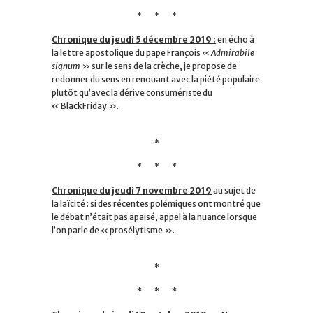
* * *
Chronique du jeudi 5 décembre 2019 :
en écho à
la lettre apostolique du pape François «
Admirabile
signum
» sur le sens de la crèche, je propose de
redonner du sens en renouant avec la piété populaire
plutôt qu’avec la dérive consumériste du
«
BlackFriday »
.
*
* * *
Chronique du jeudi 7 novembre 2019
au sujet de
la laïcité : si des récentes polémiques ont montré que
le débat n’était pas apaisé, appel à la nuance lorsque
l’on parle de « prosélytisme ».
*
* * *