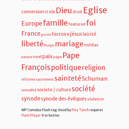
Eglise
Dieu
croix
conversion
droit
famille
foi
Europe
featured
France
jésus
histoire
laïcité
gender
liberté
mariage
médias
liturgie
Pape
paix
noel
nature
pape
François
politique
religion
sainteté
Schuman
réforme
sacrement
société
societe / culture
sexualité
synode
synode des évêques
violence
WP Cumulus Flash tag cloud by
Roy Tanck
requires
Flash Player
9 or better.