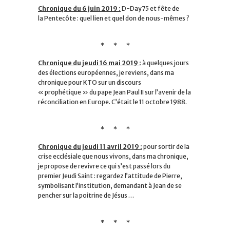
Chronique du 6 juin 2019 :
D-Day75
et fête de
la
Pentecôte
: quel lien et quel don de nous-mêmes ?
* * *
Chronique du jeudi 16 mai 2019 :
à quelques jours
des élections européennes, je reviens, dans ma
chronique pour KTO sur un discours
« prophétique » du pape Jean Paul II sur l’avenir de la
réconciliation en Europe. C’était le 11 octobre 1988.
* * *
Chronique du jeudi 11 avril 2019 :
pour sortir de la
crise ecclésiale que nous vivons, dans ma chronique,
je propose de revivre ce qui s’est passé lors du
premier Jeudi Saint : regardez l’attitude de Pierre,
symbolisant l’institution, demandant à Jean de se
pencher sur la poitrine de Jésus …
* * *