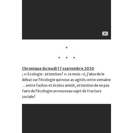
*
* * *
Chronique du jeudi 17 septembre 2020
:
« Ecologie : attention ! » ce mois-ci, j’aborde le
débat sur l’écologie qui nous as agités cette semaine
… entre fachos et écolos amish, attention de ne pas
faire de l’écologie un nouveau sujet de fracture
sociale !