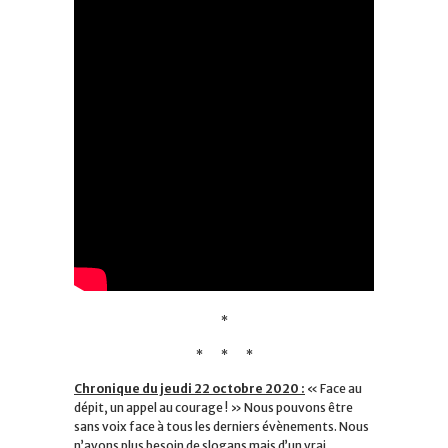
*
* * *
Chronique du jeudi 22 octobre 2020 :
« Face au
dépit, un appel au courage ! » Nous pouvons être
sans voix face à tous les derniers évènements. Nous
n’avons plus besoin de slogans mais d’un vrai