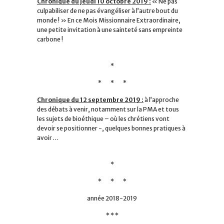
Chronique du jeudi 10 octobre 2019 :
« Ne pas
culpabiliser de ne pas évangéliser à l’autre bout du
monde ! » En ce
Mois Missionnaire Extraordinaire
,
une petite invitation à une sainteté sans empreinte
carbone !
*
* * *
Chronique du 12 septembre 2019 :
à l’approche
des débats à venir, notamment sur la PMA et tous
les sujets de bioéthique – où les chrétiens vont
devoir se positionner -, quelques bonnes pratiques à
avoir …
*
* * *
année 2018-2019
* * *