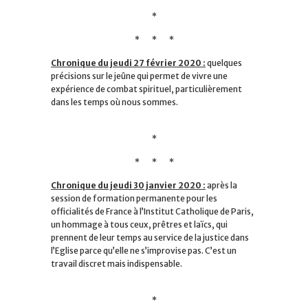
*
* * *
Chronique du jeudi 27 février 2020 :
quelques
précisions sur le jeûne qui permet de vivre une
expérience de combat spirituel, particulièrement
dans les temps où nous sommes.
*
* * *
Chronique du jeudi 30 janvier 2020 :
après la
session de formation permanente pour les
officialités de France à l’Institut Catholique de Paris,
un hommage à tous ceux, prêtres et laïcs, qui
prennent de leur temps au service de la justice dans
l’Eglise parce qu’elle ne s’improvise pas. C’est un
travail discret mais indispensable.
*