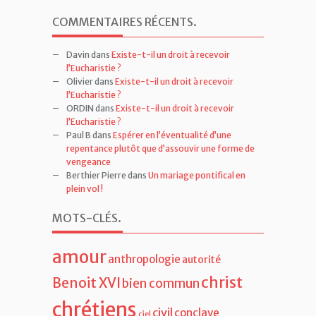
COMMENTAIRES RÉCENTS
.
Davin
dans
Existe-t-il un droit à recevoir
l’Eucharistie ?
Olivier
dans
Existe-t-il un droit à recevoir
l’Eucharistie ?
ORDIN
dans
Existe-t-il un droit à recevoir
l’Eucharistie ?
Paul B
dans
Espérer en l’éventualité d’une
repentance plutôt que d’assouvir une forme de
vengeance
Berthier Pierre
dans
Un mariage pontifical en
plein vol !
MOTS-CLÉS
.
amour
anthropologie
autorité
christ
Benoit XVI
bien commun
chrétiens
civil
conclave
ciel