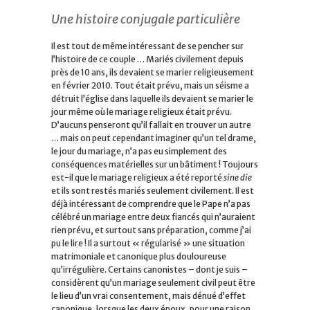
Une histoire conjugale particulière
Il est tout de même intéressant de se pencher sur
l’histoire de ce couple … Mariés civilement depuis
près de 10 ans, ils devaient se marier religieusement
en février 2010. Tout était prévu, mais un séisme a
détruit l’église dans laquelle ils devaient se marier le
jour même où le mariage religieux était prévu.
D’aucuns penseront qu’il fallait en trouver un autre
… mais on peut cependant imaginer qu’un tel drame,
le jour du mariage, n’a pas eu simplement des
conséquences matérielles sur un bâtiment ! Toujours
est-il que le mariage religieux a été reporté
sine die
et ils sont restés mariés seulement civilement. Il est
déjà intéressant de comprendre que le Pape n’a pas
célébré un mariage entre deux fiancés qui n’auraient
rien prévu, et surtout sans préparation, comme j’ai
pu le lire ! Il a surtout « régularisé » une situation
matrimoniale et canonique plus douloureuse
qu’irrégulière. Certains canonistes – dont je suis –
considèrent qu’un mariage seulement civil peut être
le lieu d’un vrai consentement, mais dénué d’effet
canonique, lorsque les deux époux, pour une raison