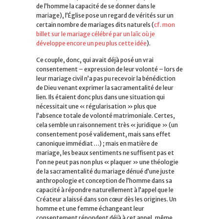
de l’homme la capacité de se donner dans le
mariage), l’Église pose un regard de vérités sur un
certain nombre de mariages dits naturels (
cf. mon
billet sur le mariage célébré par un laïc où je
développe encore un peu plus cette idée
).
Ce couple, donc, qui avait déjà posé un vrai
consentement – expression de leur volonté – lors de
leur mariage civil n’a pas pu recevoir la bénédiction
de Dieu venant exprimer la sacramentalité de leur
lien. Ils étaient donc plus dans une situation qui
nécessitait une « régularisation » plus que
l’absence totale de volonté matrimoniale. Certes,
cela semble un raisonnement très « juridique » (un
consentement posé validement, mais sans effet
canonique immédiat …) ; mais en matière de
mariage, les beaux sentiments ne suffisent pas et
l’on ne peut pas non plus « plaquer » une théologie
de la sacramentalité du mariage dénué d’une juste
anthropologie et conception de l’homme dans sa
capacité à répondre naturellement à l’appel que le
Créateur a laissé dans son cœur dès les origines. Un
homme et une femme échangeant leur
consentement répondent déjà à cet appel, même