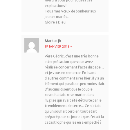
Merci à vous pour toutes ces
explications !
Tous mes vœux de bonheur aux
jeunes mariés…
Gloire à Dieu
Markus jb
19 JANVIER 2018
-
Père Cédric, c’est une très bonne
interprétation que vous avez
réalisée concernant l’acte du pape…
et je vous en remercie. En lisant
d’autres commentaires hier, il y a un
élément qui paraît un peu moins clair.
D’aucuns disent que le couple
« souhaitait » se marier dans
l’Eglise qui avait été détruite par le
tremblement de terre… Ce n’etait
qu’un souhait ou bien tout était
préparé pour ce jour et que c’etait la
catastrophe qui les en a empêché ?