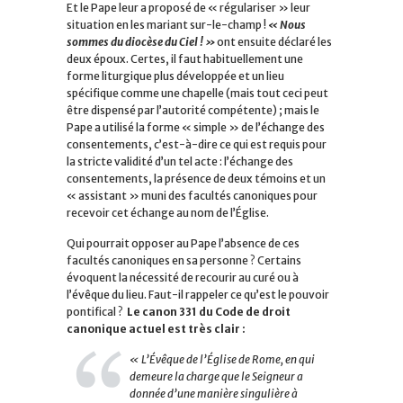
Et le Pape leur a proposé de « régulariser » leur
situation en les mariant sur-le-champ !
« Nous
sommes du diocèse du Ciel ! »
ont ensuite déclaré les
deux époux. Certes, il faut habituellement une
forme liturgique plus développée et un lieu
spécifique comme une chapelle (mais tout ceci peut
être dispensé par l’autorité compétente) ; mais le
Pape a utilisé la forme « simple » de l’échange des
consentements, c’est-à-dire ce qui est requis pour
la stricte validité d’un tel acte : l’échange des
consentements, la présence de deux témoins et un
« assistant » muni des facultés canoniques pour
recevoir cet échange au nom de l’Église.
Qui pourrait opposer au Pape l’absence de ces
facultés canoniques en sa personne ? Certains
évoquent la nécessité de recourir au curé ou à
l’évêque du lieu. Faut-il rappeler ce qu’est le pouvoir
pontifical ?
Le canon 331 du Code de droit
canonique actuel est très clair :
« L’Évêque de l’Église de Rome, en qui
demeure la charge que le Seigneur a
donnée d’une manière singulière à