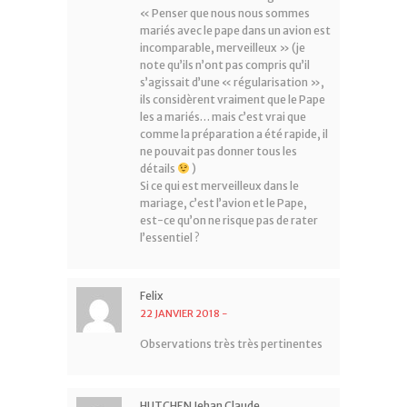
« Penser que nous nous sommes
mariés avec le pape dans un avion est
incomparable, merveilleux » (je
note qu’ils n’ont pas compris qu’il
s’agissait d’une « régularisation »,
ils considèrent vraiment que le Pape
les a mariés… mais c’est vrai que
comme la préparation a été rapide, il
ne pouvait pas donner tous les
détails
)
Si ce qui est merveilleux dans le
mariage, c’est l’avion et le Pape,
est-ce qu’on ne risque pas de rater
l’essentiel ?
Felix
22 JANVIER 2018
-
Observations très très pertinentes
HUTCHEN Jehan Claude