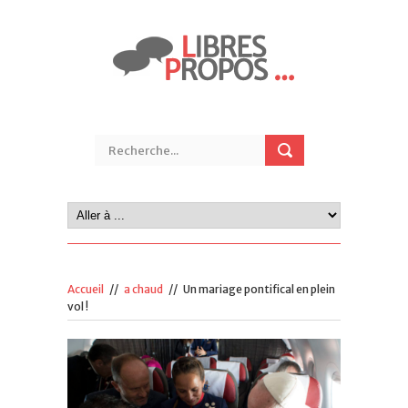
Accueil
//
a chaud
//
Un mariage pontifical en plein
vol !