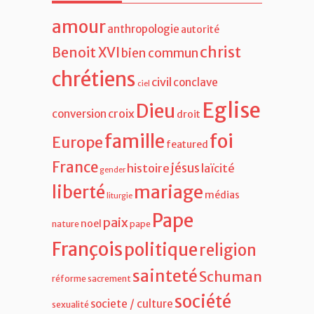
amour
anthropologie
autorité
christ
Benoit XVI
bien commun
chrétiens
civil
conclave
ciel
Eglise
Dieu
croix
conversion
droit
famille
foi
Europe
featured
France
jésus
histoire
laïcité
gender
liberté
mariage
médias
liturgie
Pape
paix
noel
nature
pape
François
politique
religion
sainteté
Schuman
réforme
sacrement
société
societe / culture
sexualité