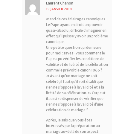
Laurent Chanon
19 JANVIER 2018
-
Merci de ces éclairages canoniques.
Le Pape ayant en droit un pouvoir
quasi-absolu, difficile d’imaginer en
effet qu’il puisse y avoir un problème
canonique.
Une petite question qui demeure
pour moi : savez-vous comment le
Pape a pu vérifier les conditions de
validité et de licéité de la célébration
comme le prévoit le canon 1066 ?
« Avant qu’un mariage ne soit
célébré, il faut qu’il soit établi que
rien ne s’oppose à la validité et à la
licéité de sa célébration. » Ou peut-
il aussi se dispenser de vérifier que
rien ne s’oppose à la validité d’une
célébration de mariage ?
Après, je sais que vous êtes
intéressés par la préparation au
mariage au-delà de son aspect