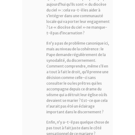
aujourd’hui qu’ils sont « du diocèse
du ciel » : cela va-t-il les aider à
s’intégrer dans une communauté
locale qui va porter leur engagement
? Le « diocèse du ciel » ne manque-
t-il pas d’incarnation ?
Il n’y a pas de problème canonique ici,
mais au niveau de la cohérence : le
Pape demande régulièrement de la
synodalité, du discernement.
Comment comprendre, même s’il en
a tout à fait le droit, qu’il prenne une
décision comme celle-ci sans
consulter le ou les prêtres qui les
accompagne depuis ce drame du
séisme qui a détruit leur église où ils
devaient se marier ? Est-ce que cela
n’aurait pas été un éclairage
important dans le discernement ?
Enfin, n’y a-t-il pas quelque chose de
pas tout à fait juste dans le côté
sensationnel de ce mariage ?