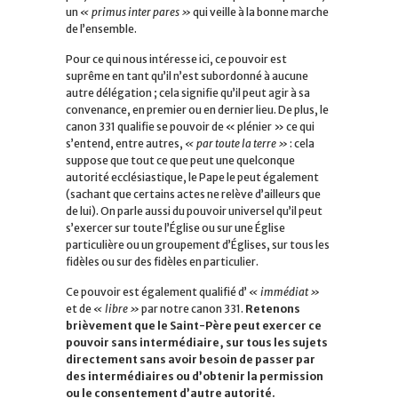
un
« primus inter pares »
qui veille à la bonne marche
de l’ensemble.
Pour ce qui nous intéresse ici, ce pouvoir est
suprême en tant qu’il n’est subordonné à aucune
autre délégation ; cela signifie qu’il peut agir à sa
convenance, en premier ou en dernier lieu. De plus, le
canon 331 qualifie se pouvoir de « plénier » ce qui
s’entend, entre autres,
« par toute la terre »
: cela
suppose que tout ce que peut une quelconque
autorité ecclésiastique, le Pape le peut également
(sachant que certains actes ne relève d’ailleurs que
de lui). On parle aussi du pouvoir universel qu’il peut
s’exercer sur toute l’Église ou sur une Église
particulière ou un groupement d’Églises, sur tous les
fidèles ou sur des fidèles en particulier.
Ce pouvoir est également qualifié d’
« immédiat »
et de
« libre »
par notre canon 331.
Retenons
brièvement que le Saint-Père peut exercer ce
pouvoir sans intermédiaire, sur tous les sujets
directement sans avoir besoin de passer par
des intermédiaires ou d’obtenir la permission
ou le consentement d’autre autorité.