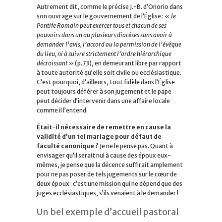
Autrement dit, comme le précise J.-B. d’Onorio dans
son ouvrage sur le gouvernement de l’Église :
« le
Pontife Romain peut exercer tous et chacun de ses
pouvoirs dans un ou plusieurs diocèses sans avoir à
demander l’avis, l’accord ou la permission de l’évêque
du lieu, ni à suivre strictement l’ordre hiérarchique
décroissant »
(p.73), en demeurant libre par rapport
à toute autorité qu’elle soit civile ou ecclésiastique.
C’est pourquoi, d’ailleurs, tout fidèle dans l’Église
peut toujours déférer à son jugement et le pape
peut décider d’intervenir dans une affaire locale
comme il l’entend.
Était-il nécessaire de remettre en cause la
validité d’un tel mariage pour défaut de
faculté canonique ?
Je ne le pense pas. Quant à
envisager qu’il serait nul à cause des époux eux-
mêmes, je pense que la décence suffirait amplement
pour ne pas poser de tels jugements sur le cœur de
deux époux : c’est une mission qui ne dépend que des
juges ecclésiastiques, s’ils venaient à le demander !
Un bel exemple d’accueil pastoral