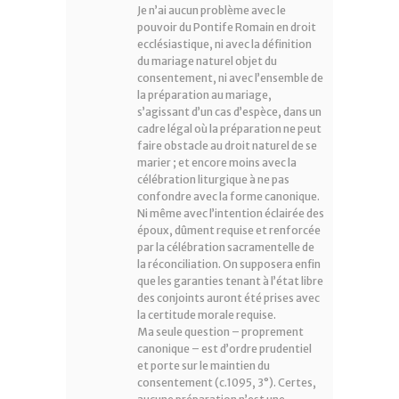
Je n’ai aucun problème avec le
pouvoir du Pontife Romain en droit
ecclésiastique, ni avec la définition
du mariage naturel objet du
consentement, ni avec l’ensemble de
la préparation au mariage,
s’agissant d’un cas d’espèce, dans un
cadre légal où la préparation ne peut
faire obstacle au droit naturel de se
marier ; et encore moins avec la
célébration liturgique à ne pas
confondre avec la forme canonique.
Ni même avec l’intention éclairée des
époux, dûment requise et renforcée
par la célébration sacramentelle de
la réconciliation. On supposera enfin
que les garanties tenant à l’état libre
des conjoints auront été prises avec
la certitude morale requise.
Ma seule question – proprement
canonique – est d’ordre prudentiel
et porte sur le maintien du
consentement (c.1095, 3°). Certes,