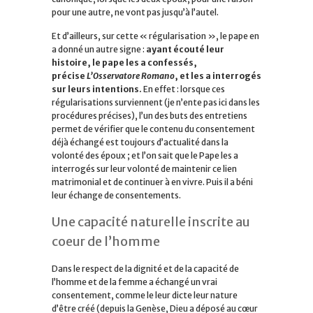
pour une autre, ne vont pas jusqu’à l’autel.
Et d’ailleurs, sur cette « régularisation », le pape en
a donné un autre signe :
ayant écouté leur
histoire, le pape les a confessés,
précise
L’Osservatore Romano
, et les a interrogés
sur leurs intentions.
En effet : lorsque ces
régularisations surviennent (je n’ente pas ici dans les
procédures précises), l’un des buts des entretiens
permet de vérifier que le contenu du consentement
déjà échangé est toujours d’actualité dans la
volonté des époux ; et l’on sait que le Pape les a
interrogés sur leur volonté de maintenir ce lien
matrimonial et de continuer à en vivre. Puis il a béni
leur échange de consentements.
Une capacité naturelle inscrite au
coeur de l’homme
Dans le respect de la dignité et de la capacité de
l’homme et de la femme a échangé un vrai
consentement, comme le leur dicte leur nature
d’être créé (depuis la Genèse, Dieu a déposé au cœur