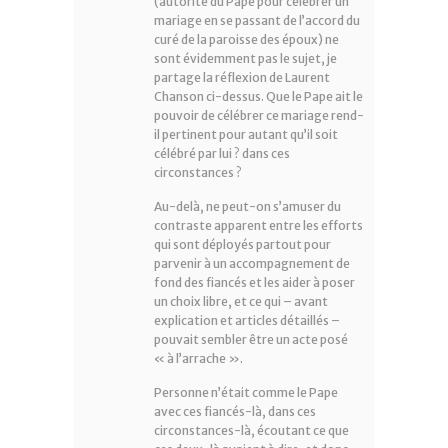
(autorité du Pape pour célébrer un
mariage en se passant de l’accord du
curé de la paroisse des époux) ne
sont évidemment pas le sujet, je
partage la réflexion de Laurent
Chanson ci-dessus. Que le Pape ait le
pouvoir de célébrer ce mariage rend-
il pertinent pour autant qu’il soit
célébré par lui ? dans ces
circonstances ?
Au-delà, ne peut-on s’amuser du
contraste apparent entre les efforts
qui sont déployés partout pour
parvenir à un accompagnement de
fond des fiancés et les aider à poser
un choix libre, et ce qui – avant
explication et articles détaillés –
pouvait sembler être un acte posé
« à l’arrache ».
Personne n’était comme le Pape
avec ces fiancés-là, dans ces
circonstances-là, écoutant ce que