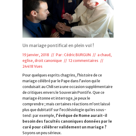
Un mariage pontifical en plein vol !
19 janvier, 2018 // Par :
Cédric BURGUN
//
a chaud
,
eglise, droit canonique
//
12 commentaires
//
24418 Vues
Pour quelques esprits chagrins, l’histoire de ce
mariage célébré par le Pape dans l’avion qui le
conduisait au Chili sera une occasion supplémentaire
de critiques envers le Souverain Pontife. Que ce
mariage étonne et interroge, je peux le
comprendre ; mais certaines réactions m’ont laissé
plus que dubitatif sur l’ecclésiologie qui les sous-
tend : par exemple,
l’évêque de Rome aurait-il
besoin des facultés canoniques données par le
curé pour célébrer validement un mariage ?
Soyons un peu sérieux.