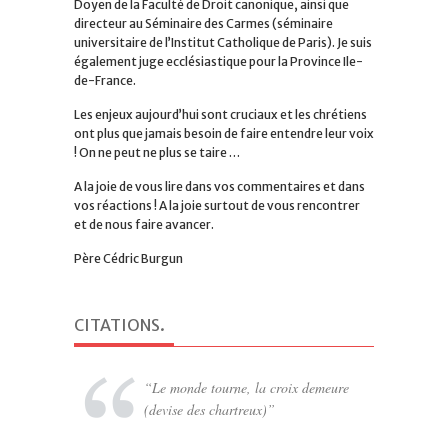
Doyen de la Faculté de Droit canonique, ainsi que
directeur au Séminaire des Carmes (séminaire
universitaire de l’Institut Catholique de Paris). Je suis
également juge ecclésiastique pour la Province Ile-
de-France.
Les enjeux aujourd’hui sont cruciaux et les chrétiens
ont plus que jamais besoin de faire entendre leur voix
! On ne peut ne plus se taire …
A la joie de vous lire dans vos commentaires et dans
vos réactions ! A la joie surtout de vous rencontrer
et de nous faire avancer.
Père Cédric Burgun
CITATIONS
.
Le monde tourne, la croix demeure
(devise des chartreux)