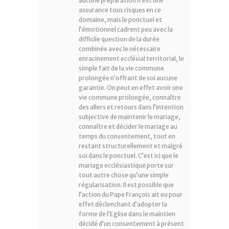
aucune préparation n’est une
assurance tous risques en ce
domaine, mais le ponctuel et
l’émotionnel cadrent peu avec la
difficile question de la durée
combinée avec le nécessaire
enracinement ecclésial territorial, le
simple fait de la vie commune
prolongée n’offrant de soi aucune
garantie. On peut en effet avoir une
vie commune prolongée, connaître
des allers et retours dans l’intention
subjective de maintenir le mariage,
connaître et décider le mariage au
temps du consentement, tout en
restant structurellement et malgré
soi dans le ponctuel. C’est ici que le
mariage ecclésiastique porte sur
tout autre chose qu’une simple
régularisation. Il est possible que
l’action du Pape François ait eu pour
effet déclenchant d’adopter la
forme de l’Eglise dans le maintien
décidé d’un consentement à présent