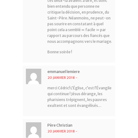
ces deux-là avaient à dire, et donc
bien entendu que personne ne
critique la décision, en prudence, du
Saint-Père. Néanmoins, ne peut-on
pas sourire en constatant à quel
point cela a semblé « facile » par
rapport au parcours des fiancés que
nous accompagnons vers le mariage.
Bonne soirée !
emmanuel lemiere
20 JANVIER 2018
-
merci Cédric! L’Église, c’est l’Évangile
qui continue ! Jésus dérange, les
pharisiens trépignent, les pauvres
exultent et sont évangélisés…
Père Christian
20 JANVIER 2018
-