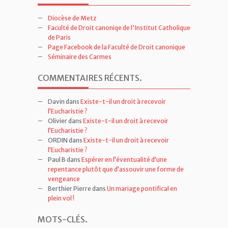
Diocèse de Metz
Faculté de Droit canoniqe de l'Institut Catholique
de Paris
Page Facebook de la Faculté de Droit canonique
Séminaire des Carmes
COMMENTAIRES RÉCENTS
.
Davin
dans
Existe-t-il un droit à recevoir
l’Eucharistie ?
Olivier
dans
Existe-t-il un droit à recevoir
l’Eucharistie ?
ORDIN
dans
Existe-t-il un droit à recevoir
l’Eucharistie ?
Paul B
dans
Espérer en l’éventualité d’une
repentance plutôt que d’assouvir une forme de
vengeance
Berthier Pierre
dans
Un mariage pontifical en
plein vol !
MOTS-CLÉS
.