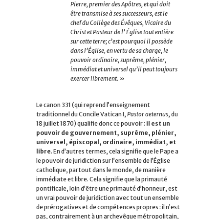
Pierre, premier des Apôtres, et qui doit
être transmise à ses successeurs, est le
chef du Collège des Évêques, Vicaire du
Christ et Pasteur de l’ Église tout entière
sur cette terre; c’est pourquoi il possède
dans l’Église, en vertu de sa charge, le
pouvoir ordinaire, suprême, plénier,
immédiat et universel qu’il peut toujours
exercer librement. »
Le canon 331 (qui reprend l’enseignement
traditionnel du Concile Vatican I,
Pastor aeternus
, du
18 juillet 1870) qualifie donc ce pouvoir :
il est un
pouvoir de gouvernement, suprême, plénier,
universel, épiscopal, ordinaire, immédiat, et
libre
. En d’autres termes, cela signifie que le Pape a
le pouvoir de juridiction sur l’ensemble de l’Église
catholique, partout dans le monde, de manière
immédiate et libre. Cela signifie que la primauté
pontificale, loin d’être une primauté d’honneur, est
un vrai pouvoir de juridiction avec tout un ensemble
de prérogatives et de compétences propres : il n’est
pas, contrairement à un archevêque métropolitain,