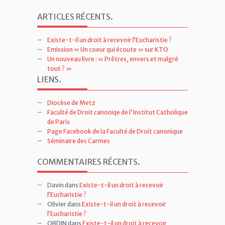
ARTICLES RÉCENTS
.
Existe-t-il un droit à recevoir l’Eucharistie ?
Emission « Un coeur qui écoute » sur KTO
Un nouveau livre : « Prêtres, envers et malgré
tout ? »
LIENS
.
Diocèse de Metz
Faculté de Droit canoniqe de l'Institut Catholique
de Paris
Page Facebook de la Faculté de Droit canonique
Séminaire des Carmes
COMMENTAIRES RÉCENTS
.
Davin
dans
Existe-t-il un droit à recevoir
l’Eucharistie ?
Olivier
dans
Existe-t-il un droit à recevoir
l’Eucharistie ?
ORDIN
dans
Existe-t-il un droit à recevoir