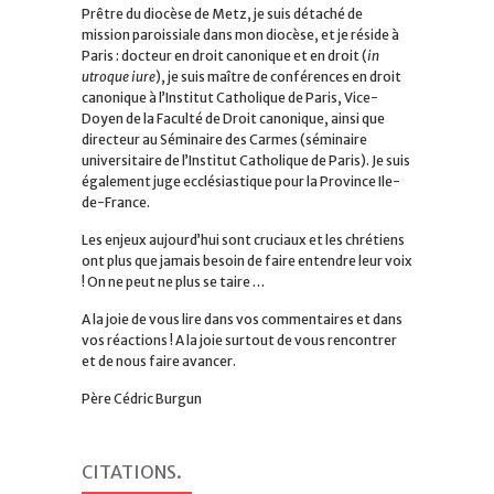
Prêtre du diocèse de Metz, je suis détaché de
mission paroissiale dans mon diocèse, et je réside à
Paris : docteur en droit canonique et en droit (
in
utroque iure
), je suis maître de conférences en droit
canonique à l’Institut Catholique de Paris, Vice-
Doyen de la Faculté de Droit canonique, ainsi que
directeur au Séminaire des Carmes (séminaire
universitaire de l’Institut Catholique de Paris). Je suis
également juge ecclésiastique pour la Province Ile-
de-France.
Les enjeux aujourd’hui sont cruciaux et les chrétiens
ont plus que jamais besoin de faire entendre leur voix
! On ne peut ne plus se taire …
A la joie de vous lire dans vos commentaires et dans
vos réactions ! A la joie surtout de vous rencontrer
et de nous faire avancer.
Père Cédric Burgun
CITATIONS
.