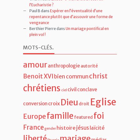
l’Eucharistie ?
Paul B
dans
Espérer en l’éventualité d’une
repentance plutôt que d’assouvir une forme de
vengeance
Berthier Pierre
dans
Un mariage pontifical en
plein vol !
MOTS-CLÉS
.
amour
anthropologie
autorité
christ
Benoit XVI
bien commun
chrétiens
civil
conclave
ciel
Eglise
Dieu
croix
conversion
droit
famille
foi
Europe
featured
France
jésus
histoire
laïcité
gender
liberté
mariage
médias