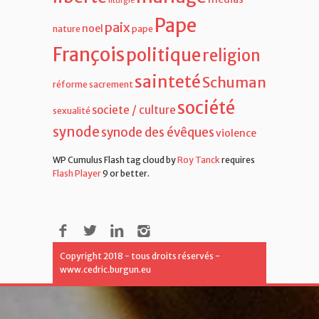
liturgie
Pape
paix
noel
nature
pape
François
politique
religion
sainteté
Schuman
réforme
sacrement
société
societe / culture
sexualité
synode
synode des évêques
violence
WP Cumulus Flash tag cloud by
Roy Tanck
requires
Flash Player
9 or better.
Copyright 2018 - tous droits réservés -
www.cedric.burgun.eu