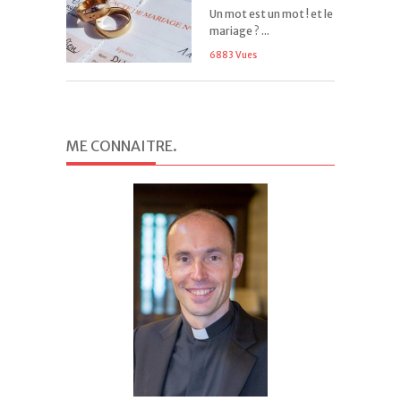
Un mot est un mot ! et le
mariage ? ...
6883 Vues
ME CONNAITRE
.