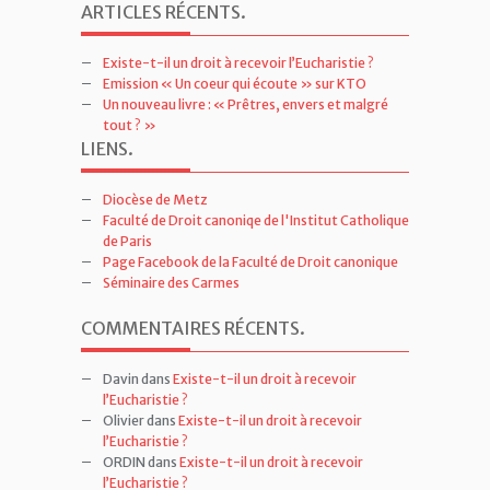
ARTICLES RÉCENTS
.
Existe-t-il un droit à recevoir l’Eucharistie ?
Emission « Un coeur qui écoute » sur KTO
Un nouveau livre : « Prêtres, envers et malgré
tout ? »
LIENS
.
Diocèse de Metz
Faculté de Droit canoniqe de l'Institut Catholique
de Paris
Page Facebook de la Faculté de Droit canonique
Séminaire des Carmes
COMMENTAIRES RÉCENTS
.
Davin
dans
Existe-t-il un droit à recevoir
l’Eucharistie ?
Olivier
dans
Existe-t-il un droit à recevoir
l’Eucharistie ?
ORDIN
dans
Existe-t-il un droit à recevoir
l’Eucharistie ?