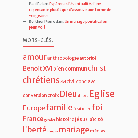
Paul B
dans
Espérer en l’éventualité d’une
repentance plutôt que d’assouvir une forme de
vengeance
Berthier Pierre
dans
Un mariage pontifical en
plein vol !
MOTS-CLÉS
.
amour
anthropologie
autorité
christ
Benoit XVI
bien commun
chrétiens
civil
conclave
ciel
Eglise
Dieu
croix
conversion
droit
famille
foi
Europe
featured
France
jésus
histoire
laïcité
gender
liberté
mariage
médias
liturgie