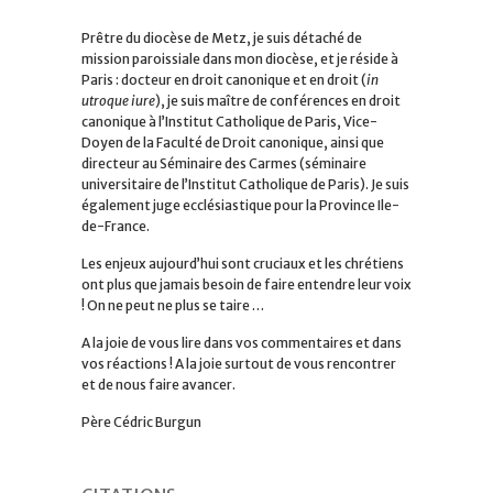
Prêtre du diocèse de Metz, je suis détaché de
mission paroissiale dans mon diocèse, et je réside à
Paris : docteur en droit canonique et en droit (
in
utroque iure
), je suis maître de conférences en droit
canonique à l’Institut Catholique de Paris, Vice-
Doyen de la Faculté de Droit canonique, ainsi que
directeur au Séminaire des Carmes (séminaire
universitaire de l’Institut Catholique de Paris). Je suis
également juge ecclésiastique pour la Province Ile-
de-France.
Les enjeux aujourd’hui sont cruciaux et les chrétiens
ont plus que jamais besoin de faire entendre leur voix
! On ne peut ne plus se taire …
A la joie de vous lire dans vos commentaires et dans
vos réactions ! A la joie surtout de vous rencontrer
et de nous faire avancer.
Père Cédric Burgun