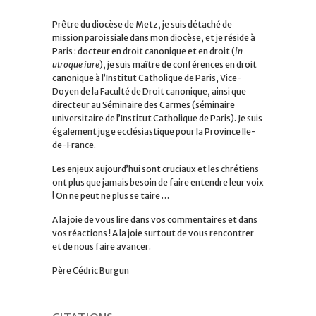
Prêtre du diocèse de Metz, je suis détaché de
mission paroissiale dans mon diocèse, et je réside à
Paris : docteur en droit canonique et en droit (
in
utroque iure
), je suis maître de conférences en droit
canonique à l’Institut Catholique de Paris, Vice-
Doyen de la Faculté de Droit canonique, ainsi que
directeur au Séminaire des Carmes (séminaire
universitaire de l’Institut Catholique de Paris). Je suis
également juge ecclésiastique pour la Province Ile-
de-France.
Les enjeux aujourd’hui sont cruciaux et les chrétiens
ont plus que jamais besoin de faire entendre leur voix
! On ne peut ne plus se taire …
A la joie de vous lire dans vos commentaires et dans
vos réactions ! A la joie surtout de vous rencontrer
et de nous faire avancer.
Père Cédric Burgun