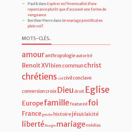
Paul B
dans
Espérer en l’éventualité d’une
repentance plutôt que d’assouvir une forme de
vengeance
Berthier Pierre
dans
Un mariage pontifical en
plein vol !
MOTS-CLÉS
.
amour
anthropologie
autorité
christ
Benoit XVI
bien commun
chrétiens
civil
conclave
ciel
Eglise
Dieu
croix
conversion
droit
famille
foi
Europe
featured
France
jésus
histoire
laïcité
gender
liberté
mariage
médias
liturgie