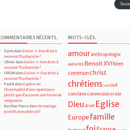
mail
Sousc
COMMENTAIRES RÉCENTS
.
MOTS-CLÉS
.
Davin
dans
Existe-t-il un droit à
amour
anthropologie
recevoir l’Eucharistie ?
Olivier
dans
Existe-t-il un droit à
Benoit XVI
bien
autorité
recevoir l’Eucharistie ?
christ
commun
ORDIN
dans
Existe-t-il un droit à
recevoir l’Eucharistie ?
chrétiens
Paul B
dans
Espérer en
civil
ciel
l’éventualité d’une repentance
croix
conclave
conversion
plutôt que d’assouvir une forme de
vengeance
Eglise
Dieu
droit
Berthier Pierre
dans
Un mariage
pontifical en plein vol !
famille
Europe
foi
France
featured