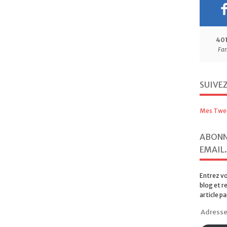
40
Fa
SUIVE
Mes Twe
ABONN
EMAIL.
Entrez vo
blog et r
article pa
Adresse
e-