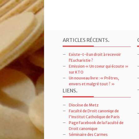
ARTICLES RÉCENTS
.
Existe-t-il un droit à recevoir
l’Eucharistie ?
Emission « Un coeur qui écoute »
sur KTO
Un nouveau livre : « Prêtres,
envers et malgré tout ? »
LIENS
.
Diocèse de Metz
Faculté de Droit canoniqe de
l'Institut Catholique de Paris
Page Facebook de la Faculté de
Droit canonique
Séminaire des Carmes