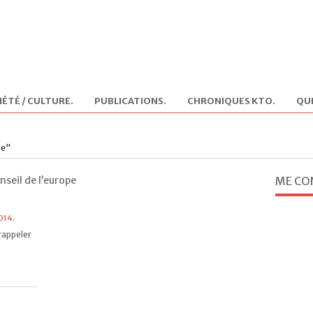
IÉTÉ / CULTURE
.
PUBLICATIONS
.
CHRONIQUES KTO
.
QUI
pe"
nseil de l’europe
ME CO
014.
rappeler