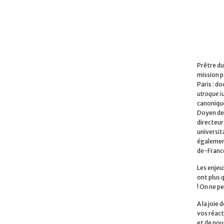
Prêtre du
mission p
Paris : do
utroque i
canonique
Doyen de 
directeur
universita
également
de-Franc
Les enjeu
ont plus 
! On ne pe
A la joie
vos réact
et de nou