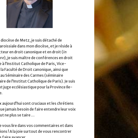
 diocèse de Metz, je suis détaché de
aroissiale dans mon diocèse, et je réside à
cteur en droit canonique et en droit (
in
ure
), je suis maître de conférences en droit
 à l’Institut Catholique de Paris, Vice-
la Faculté de Droit canonique, ainsi que
 au Séminaire des Carmes (séminaire
ire de l’Institut Catholique de Paris). Je suis
 juge ecclésiastique pour la Province Ile-
e.
x aujourd’hui sont cruciaux et les chrétiens
que jamais besoin de faire entendre leur voix
ut ne plus se taire …
 de vous lire dans vos commentaires et dans
ions ! A la joie surtout de vous rencontrer
s faire avancer.