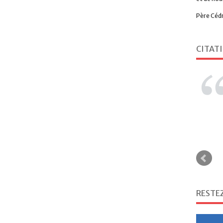
Père Céd
CITAT
RESTE