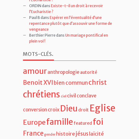
ORDIN
dans
Existe-t-il un droit à recevoir
l’Eucharistie ?
Paul B
dans
Espérer en l’éventualité d’une
repentance plutôt que d’assouvir une forme de
vengeance
Berthier Pierre
dans
Un mariage pontifical en
plein vol !
MOTS-CLÉS
.
amour
anthropologie
autorité
christ
Benoit XVI
bien commun
chrétiens
civil
conclave
ciel
Eglise
Dieu
croix
conversion
droit
famille
foi
Europe
featured
France
jésus
histoire
laïcité
gender