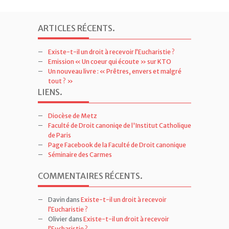
ARTICLES RÉCENTS
.
Existe-t-il un droit à recevoir l’Eucharistie ?
Emission « Un coeur qui écoute » sur KTO
Un nouveau livre : « Prêtres, envers et malgré
tout ? »
LIENS
.
Diocèse de Metz
Faculté de Droit canoniqe de l'Institut Catholique
de Paris
Page Facebook de la Faculté de Droit canonique
Séminaire des Carmes
COMMENTAIRES RÉCENTS
.
Davin
dans
Existe-t-il un droit à recevoir
l’Eucharistie ?
Olivier
dans
Existe-t-il un droit à recevoir
l’Eucharistie ?