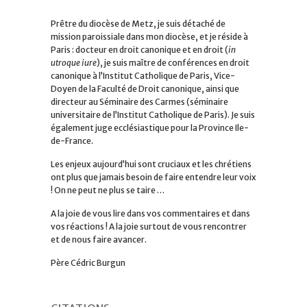
Prêtre du diocèse de Metz, je suis détaché de
mission paroissiale dans mon diocèse, et je réside à
Paris : docteur en droit canonique et en droit (
in
utroque iure
), je suis maître de conférences en droit
canonique à l’Institut Catholique de Paris, Vice-
Doyen de la Faculté de Droit canonique, ainsi que
directeur au Séminaire des Carmes (séminaire
universitaire de l’Institut Catholique de Paris). Je suis
également juge ecclésiastique pour la Province Ile-
de-France.
Les enjeux aujourd’hui sont cruciaux et les chrétiens
ont plus que jamais besoin de faire entendre leur voix
! On ne peut ne plus se taire …
A la joie de vous lire dans vos commentaires et dans
vos réactions ! A la joie surtout de vous rencontrer
et de nous faire avancer.
Père Cédric Burgun