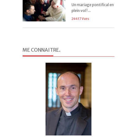
Un mariage pontifical en
plein vol ! ...
24417 Vues
ME CONNAITRE
.