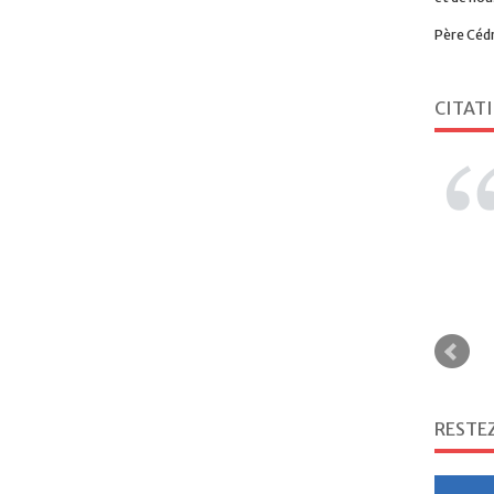
Père Céd
CITAT
RESTE