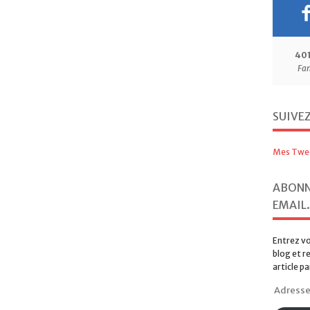
40
Fa
SUIVE
Mes Twe
ABONN
EMAIL.
Entrez vo
blog et r
article pa
Adresse
e-