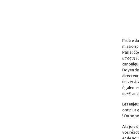
Prêtre du
mission p
Paris : do
utroque i
canonique
Doyen de 
directeur
universita
également
de-Franc
Les enjeu
ont plus 
! On ne pe
A la joie
vos réact
et de nou