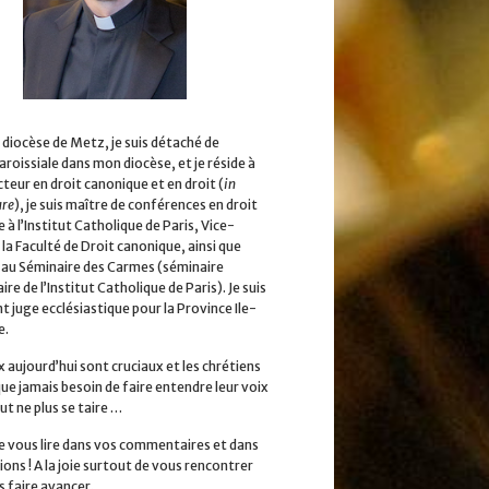
 diocèse de Metz, je suis détaché de
aroissiale dans mon diocèse, et je réside à
cteur en droit canonique et en droit (
in
ure
), je suis maître de conférences en droit
 à l’Institut Catholique de Paris, Vice-
la Faculté de Droit canonique, ainsi que
 au Séminaire des Carmes (séminaire
ire de l’Institut Catholique de Paris). Je suis
 juge ecclésiastique pour la Province Ile-
e.
x aujourd’hui sont cruciaux et les chrétiens
que jamais besoin de faire entendre leur voix
ut ne plus se taire …
 de vous lire dans vos commentaires et dans
ions ! A la joie surtout de vous rencontrer
s faire avancer.