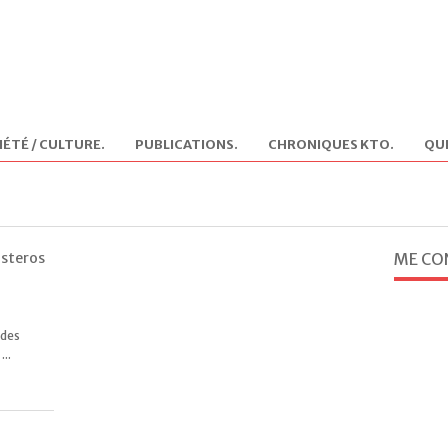
IÉTÉ / CULTURE
.
PUBLICATIONS
.
CHRONIQUES KTO
.
QUI
isteros
ME CO
 des
...