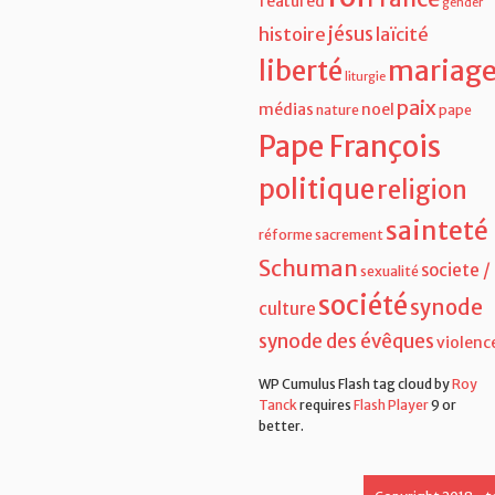
gender
jésus
histoire
laïcité
liberté
mariag
liturgie
paix
médias
noel
nature
pape
Pape François
politique
religion
sainteté
réforme
sacrement
Schuman
societe /
sexualité
société
synode
culture
synode des évêques
violenc
WP Cumulus Flash tag cloud by
Roy
Tanck
requires
Flash Player
9 or
better.