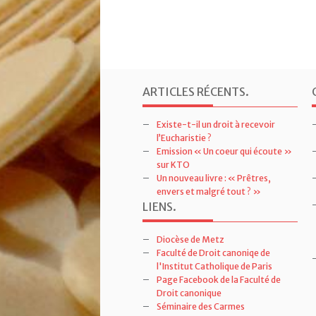
ARTICLES RÉCENTS
.
Existe-t-il un droit à recevoir
l’Eucharistie ?
Emission « Un coeur qui écoute »
sur KTO
Un nouveau livre : « Prêtres,
envers et malgré tout ? »
LIENS
.
Diocèse de Metz
Faculté de Droit canoniqe de
l'Institut Catholique de Paris
Page Facebook de la Faculté de
Droit canonique
Séminaire des Carmes