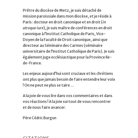
Prêtre du diocèse de Metz, je suis détaché de
mission paroissiale dans mon diocèse, et je réside à
Paris : docteur en droit canonique et en droit (
in
utroque iure
), je suis maître de conférences en droit
canonique à l’Institut Catholique de Paris, Vice-
Doyen de la Faculté de Droit canonique, ainsi que
directeur au Séminaire des Carmes (séminaire
universitaire de l’Institut Catholique de Paris). Je suis
également juge ecclésiastique pour la Province Ile-
de-France.
Les enjeux aujourd’hui sont cruciaux et les chrétiens
ont plus que jamais besoin de faire entendre leur voix
! On ne peut ne plus se taire …
A la joie de vous lire dans vos commentaires et dans
vos réactions ! A la joie surtout de vous rencontrer
et de nous faire avancer.
Père Cédric Burgun