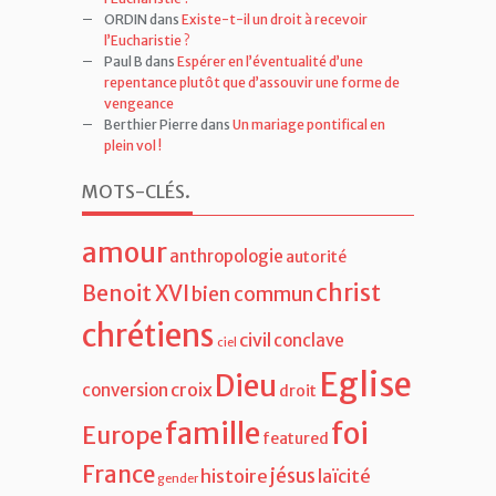
ORDIN
dans
Existe-t-il un droit à recevoir
l’Eucharistie ?
Paul B
dans
Espérer en l’éventualité d’une
repentance plutôt que d’assouvir une forme de
vengeance
Berthier Pierre
dans
Un mariage pontifical en
plein vol !
MOTS-CLÉS
.
amour
anthropologie
autorité
christ
Benoit XVI
bien commun
chrétiens
civil
conclave
ciel
Eglise
Dieu
croix
conversion
droit
famille
foi
Europe
featured
France
jésus
histoire
laïcité
gender