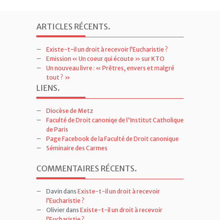
ARTICLES RÉCENTS
.
Existe-t-il un droit à recevoir l’Eucharistie ?
Emission « Un coeur qui écoute » sur KTO
Un nouveau livre : « Prêtres, envers et malgré
tout ? »
LIENS
.
Diocèse de Metz
Faculté de Droit canoniqe de l'Institut Catholique
de Paris
Page Facebook de la Faculté de Droit canonique
Séminaire des Carmes
COMMENTAIRES RÉCENTS
.
Davin
dans
Existe-t-il un droit à recevoir
l’Eucharistie ?
Olivier
dans
Existe-t-il un droit à recevoir
l’Eucharistie ?