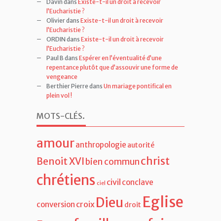
Davin
dans
Existe-t-il un droit à recevoir
l’Eucharistie ?
Olivier
dans
Existe-t-il un droit à recevoir
l’Eucharistie ?
ORDIN
dans
Existe-t-il un droit à recevoir
l’Eucharistie ?
Paul B
dans
Espérer en l’éventualité d’une
repentance plutôt que d’assouvir une forme de
vengeance
Berthier Pierre
dans
Un mariage pontifical en
plein vol !
MOTS-CLÉS
.
amour
anthropologie
autorité
christ
Benoit XVI
bien commun
chrétiens
civil
conclave
ciel
Eglise
Dieu
croix
conversion
droit