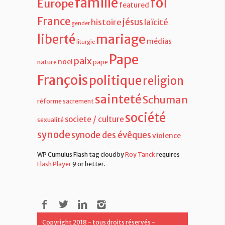
famille
foi
Europe
featured
France
jésus
histoire
laïcité
gender
liberté
mariage
médias
liturgie
Pape
paix
noel
nature
pape
François
politique
religion
sainteté
Schuman
réforme
sacrement
société
societe / culture
sexualité
synode
synode des évêques
violence
WP Cumulus Flash tag cloud by
Roy Tanck
requires
Flash Player
9 or better.
Copyright 2018 - tous droits réservés -