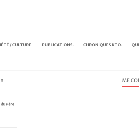
IÉTÉ / CULTURE
.
PUBLICATIONS
.
CHRONIQUES KTO
.
QUI
on
ME CO
 du Père