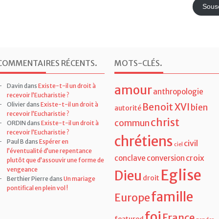
mail
Sousc
COMMENTAIRES RÉCENTS
.
MOTS-CLÉS
.
Davin
dans
Existe-t-il un droit à
amour
anthropologie
recevoir l’Eucharistie ?
Olivier
dans
Existe-t-il un droit à
Benoit XVI
bien
autorité
recevoir l’Eucharistie ?
christ
commun
ORDIN
dans
Existe-t-il un droit à
recevoir l’Eucharistie ?
chrétiens
Paul B
dans
Espérer en
civil
ciel
l’éventualité d’une repentance
croix
conclave
conversion
plutôt que d’assouvir une forme de
vengeance
Eglise
Dieu
droit
Berthier Pierre
dans
Un mariage
pontifical en plein vol !
famille
Europe
foi
France
featured