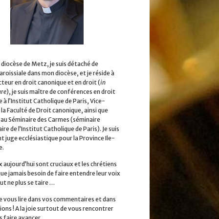
 diocèse de Metz, je suis détaché de
aroissiale dans mon diocèse, et je réside à
cteur en droit canonique et en droit (
in
ure
), je suis maître de conférences en droit
 à l’Institut Catholique de Paris, Vice-
la Faculté de Droit canonique, ainsi que
 au Séminaire des Carmes (séminaire
ire de l’Institut Catholique de Paris). Je suis
 juge ecclésiastique pour la Province Ile-
e.
x aujourd’hui sont cruciaux et les chrétiens
que jamais besoin de faire entendre leur voix
ut ne plus se taire …
 de vous lire dans vos commentaires et dans
ions ! A la joie surtout de vous rencontrer
s faire avancer.