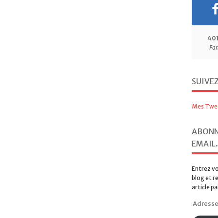
40
Fa
SUIVE
Mes Twe
ABONN
EMAIL.
Entrez vo
blog et r
article pa
Adresse
e-