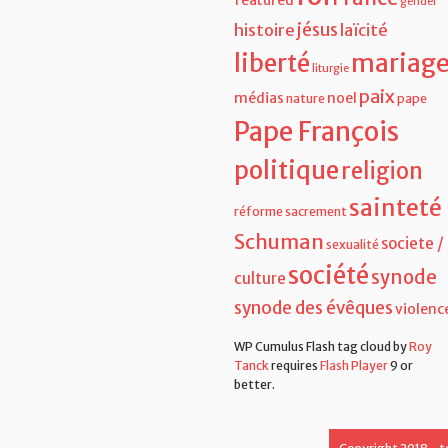
gender
jésus
histoire
laïcité
liberté
mariag
liturgie
paix
médias
noel
nature
pape
Pape François
politique
religion
sainteté
réforme
sacrement
Schuman
societe /
sexualité
société
synode
culture
synode des évêques
violenc
WP Cumulus Flash tag cloud by
Roy
Tanck
requires
Flash Player
9 or
better.