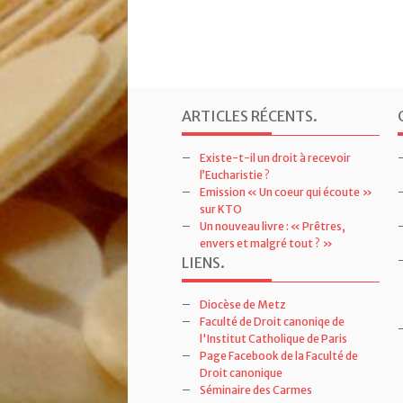
ARTICLES RÉCENTS
.
Existe-t-il un droit à recevoir
l’Eucharistie ?
Emission « Un coeur qui écoute »
sur KTO
Un nouveau livre : « Prêtres,
envers et malgré tout ? »
LIENS
.
Diocèse de Metz
Faculté de Droit canoniqe de
l'Institut Catholique de Paris
Page Facebook de la Faculté de
Droit canonique
Séminaire des Carmes