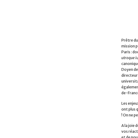
Prêtre du
mission p
Paris : do
utroque i
canonique
Doyen de 
directeur
universita
également
de-Franc
Les enjeu
ont plus 
! On ne pe
A la joie
vos réact
et de nou