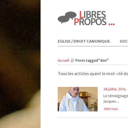
EGLISE / DROIT CANONIQUE
.
SOC
Accueil
//
Posts tagged"don"
Tous les articles ayant le mot-clé d
28 juillet, 2016.
Le témoignage
Jacques ...
7481 Vues