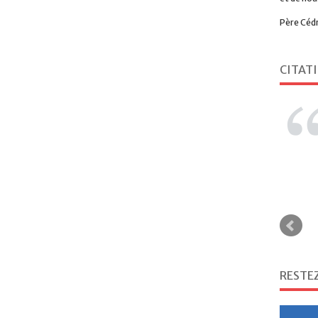
Père Céd
CITAT
RESTE