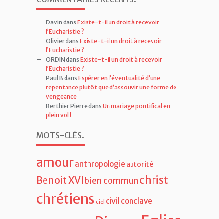
Davin
dans
Existe-t-il un droit à recevoir
l’Eucharistie ?
Olivier
dans
Existe-t-il un droit à recevoir
l’Eucharistie ?
ORDIN
dans
Existe-t-il un droit à recevoir
l’Eucharistie ?
Paul B
dans
Espérer en l’éventualité d’une
repentance plutôt que d’assouvir une forme de
vengeance
Berthier Pierre
dans
Un mariage pontifical en
plein vol !
MOTS-CLÉS
.
amour
anthropologie
autorité
christ
Benoit XVI
bien commun
chrétiens
civil
conclave
ciel