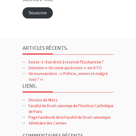
e-
mail
Souscrire
ARTICLES RÉCENTS
.
Existe-t-il un droit à recevoir l’Eucharistie ?
Emission « Un coeur qui écoute » sur KTO
Un nouveau livre : « Prêtres, envers et malgré
tout ? »
LIENS
.
Diocèse de Metz
Faculté de Droit canoniqe de l'Institut Catholique
de Paris
Page Facebook de la Faculté de Droit canonique
Séminaire des Carmes
COMMENTAIRES RÉCENTS
.