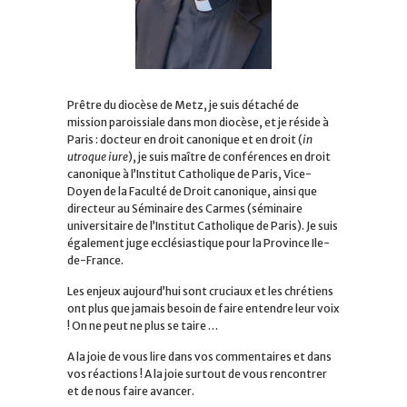
Prêtre du diocèse de Metz, je suis détaché de
mission paroissiale dans mon diocèse, et je réside à
Paris : docteur en droit canonique et en droit (
in
utroque iure
), je suis maître de conférences en droit
canonique à l’Institut Catholique de Paris, Vice-
Doyen de la Faculté de Droit canonique, ainsi que
directeur au Séminaire des Carmes (séminaire
universitaire de l’Institut Catholique de Paris). Je suis
également juge ecclésiastique pour la Province Ile-
de-France.
Les enjeux aujourd’hui sont cruciaux et les chrétiens
ont plus que jamais besoin de faire entendre leur voix
! On ne peut ne plus se taire …
A la joie de vous lire dans vos commentaires et dans
vos réactions ! A la joie surtout de vous rencontrer
et de nous faire avancer.