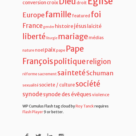
Eglise
Dieu
croix
conversion
droit
famille
foi
Europe
featured
France
jésus
histoire
laïcité
gender
liberté
mariage
médias
liturgie
Pape
paix
noel
nature
pape
François
politique
religion
sainteté
Schuman
réforme
sacrement
société
societe / culture
sexualité
synode
synode des évêques
violence
WP Cumulus Flash tag cloud by
Roy Tanck
requires
Flash Player
9 or better.