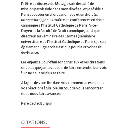
Prêtre du diocèse de Metz, je suis détaché de
mission paroissiale dans mon diocèse, et je réside à
Paris : docteur en droit canonique et en droit (
in
utroque iure
), je suis maître de conférences en droit
canonique à l’Institut Catholique de Paris, Vice-
Doyen de la Faculté de Droit canonique, ainsi que
directeur au Séminaire des Carmes (séminaire
universitaire de l’Institut Catholique de Paris). Je suis
également juge ecclésiastique pour la Province Ile-
de-France.
Les enjeux aujourd’hui sont cruciaux et les chrétiens
ont plus que jamais besoin de faire entendre leur voix
! On ne peut ne plus se taire …
A la joie de vous lire dans vos commentaires et dans
vos réactions ! A la joie surtout de vous rencontrer
et de nous faire avancer.
Père Cédric Burgun
CITATIONS
.