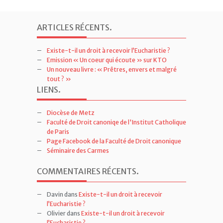
ARTICLES RÉCENTS
.
Existe-t-il un droit à recevoir l’Eucharistie ?
Emission « Un coeur qui écoute » sur KTO
Un nouveau livre : « Prêtres, envers et malgré
tout ? »
LIENS
.
Diocèse de Metz
Faculté de Droit canoniqe de l'Institut Catholique
de Paris
Page Facebook de la Faculté de Droit canonique
Séminaire des Carmes
COMMENTAIRES RÉCENTS
.
Davin
dans
Existe-t-il un droit à recevoir
l’Eucharistie ?
Olivier
dans
Existe-t-il un droit à recevoir
l’Eucharistie ?