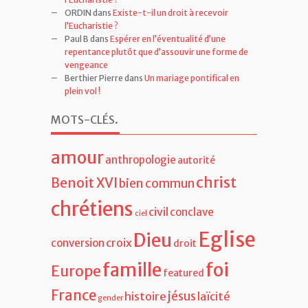
ORDIN
dans
Existe-t-il un droit à recevoir
l’Eucharistie ?
Paul B
dans
Espérer en l’éventualité d’une
repentance plutôt que d’assouvir une forme de
vengeance
Berthier Pierre
dans
Un mariage pontifical en
plein vol !
MOTS-CLÉS
.
amour
anthropologie
autorité
christ
Benoit XVI
bien commun
chrétiens
civil
conclave
ciel
Eglise
Dieu
croix
conversion
droit
famille
foi
Europe
featured
France
jésus
histoire
laïcité
gender