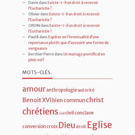
Davin
dans
Existe-t-il un droit à recevoir
l’Eucharistie ?
Olivier
dans
Existe-t-il un droit à recevoir
l’Eucharistie ?
ORDIN
dans
Existe-t-il un droit à recevoir
l’Eucharistie ?
Paul B
dans
Espérer en l’éventualité d’une
repentance plutôt que d’assouvir une forme de
vengeance
Berthier Pierre
dans
Un mariage pontifical en
plein vol !
MOTS-CLÉS
.
amour
anthropologie
autorité
christ
Benoit XVI
bien commun
chrétiens
civil
conclave
ciel
Eglise
Dieu
croix
conversion
droit