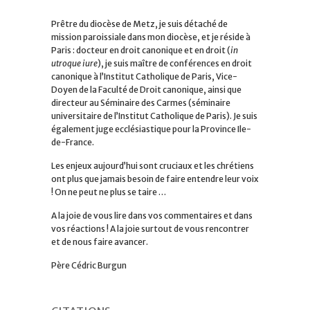
Prêtre du diocèse de Metz, je suis détaché de
mission paroissiale dans mon diocèse, et je réside à
Paris : docteur en droit canonique et en droit (
in
utroque iure
), je suis maître de conférences en droit
canonique à l’Institut Catholique de Paris, Vice-
Doyen de la Faculté de Droit canonique, ainsi que
directeur au Séminaire des Carmes (séminaire
universitaire de l’Institut Catholique de Paris). Je suis
également juge ecclésiastique pour la Province Ile-
de-France.
Les enjeux aujourd’hui sont cruciaux et les chrétiens
ont plus que jamais besoin de faire entendre leur voix
! On ne peut ne plus se taire …
A la joie de vous lire dans vos commentaires et dans
vos réactions ! A la joie surtout de vous rencontrer
et de nous faire avancer.
Père Cédric Burgun