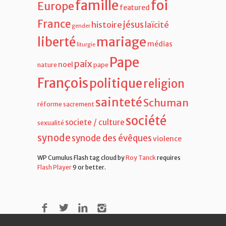
famille
foi
Europe
featured
France
jésus
histoire
laïcité
gender
liberté
mariage
médias
liturgie
Pape
paix
noel
nature
pape
François
politique
religion
sainteté
Schuman
réforme
sacrement
société
societe / culture
sexualité
synode
synode des évêques
violence
WP Cumulus Flash tag cloud by
Roy Tanck
requires
Flash Player
9 or better.
Copyright 2018 - tous droits réservés -