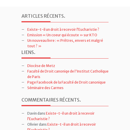
ARTICLES RÉCENTS
.
Existe-t-il un droit à recevoir l’Eucharistie ?
Emission « Un coeur qui écoute » sur KTO
Un nouveau livre : « Prêtres, envers et malgré
tout ? »
LIENS
.
Diocèse de Metz
Faculté de Droit canoniqe de l'Institut Catholique
de Paris
Page Facebook de la Faculté de Droit canonique
Séminaire des Carmes
COMMENTAIRES RÉCENTS
.
Davin
dans
Existe-t-il un droit à recevoir
l’Eucharistie ?
Olivier
dans
Existe-t-il un droit à recevoir
l’Eucharistie ?