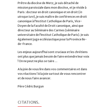
Prêtre du diocèse de Metz, je suis détaché de
mission paroissiale dans mon diocèse, et je réside à
Paris : docteur en droit canonique et en droit (
in
utroque iure
), je suis maître de conférences en droit
canonique à l’Institut Catholique de Paris, Vice-
Doyen de la Faculté de Droit canonique, ainsi que
directeur au Séminaire des Carmes (séminaire
universitaire de l’Institut Catholique de Paris). Je suis
également juge ecclésiastique pour la Province Ile-
de-France.
Les enjeux aujourd’hui sont cruciaux et les chrétiens
ont plus que jamais besoin de faire entendre leur voix
! On ne peut ne plus se taire …
A la joie de vous lire dans vos commentaires et dans
vos réactions ! A la joie surtout de vous rencontrer
et de nous faire avancer.
Père Cédric Burgun
CITATIONS
.