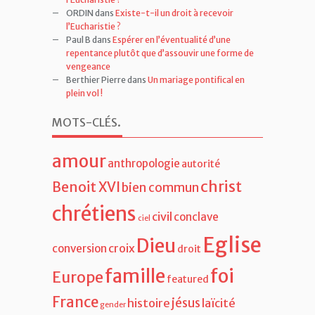
ORDIN
dans
Existe-t-il un droit à recevoir
l’Eucharistie ?
Paul B
dans
Espérer en l’éventualité d’une
repentance plutôt que d’assouvir une forme de
vengeance
Berthier Pierre
dans
Un mariage pontifical en
plein vol !
MOTS-CLÉS
.
amour
anthropologie
autorité
christ
Benoit XVI
bien commun
chrétiens
civil
conclave
ciel
Eglise
Dieu
croix
conversion
droit
famille
foi
Europe
featured
France
jésus
histoire
laïcité
gender