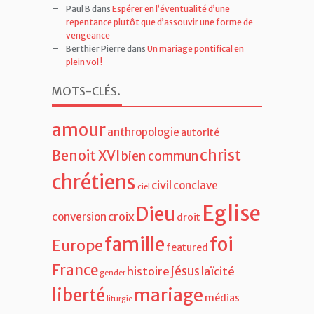
Paul B
dans
Espérer en l’éventualité d’une
repentance plutôt que d’assouvir une forme de
vengeance
Berthier Pierre
dans
Un mariage pontifical en
plein vol !
MOTS-CLÉS
.
amour
anthropologie
autorité
christ
Benoit XVI
bien commun
chrétiens
civil
conclave
ciel
Eglise
Dieu
croix
conversion
droit
famille
foi
Europe
featured
France
jésus
histoire
laïcité
gender
liberté
mariage
médias
liturgie