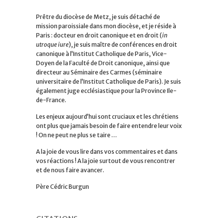
Prêtre du diocèse de Metz, je suis détaché de
mission paroissiale dans mon diocèse, et je réside à
Paris : docteur en droit canonique et en droit (
in
utroque iure
), je suis maître de conférences en droit
canonique à l’Institut Catholique de Paris, Vice-
Doyen de la Faculté de Droit canonique, ainsi que
directeur au Séminaire des Carmes (séminaire
universitaire de l’Institut Catholique de Paris). Je suis
également juge ecclésiastique pour la Province Ile-
de-France.
Les enjeux aujourd’hui sont cruciaux et les chrétiens
ont plus que jamais besoin de faire entendre leur voix
! On ne peut ne plus se taire …
A la joie de vous lire dans vos commentaires et dans
vos réactions ! A la joie surtout de vous rencontrer
et de nous faire avancer.
Père Cédric Burgun