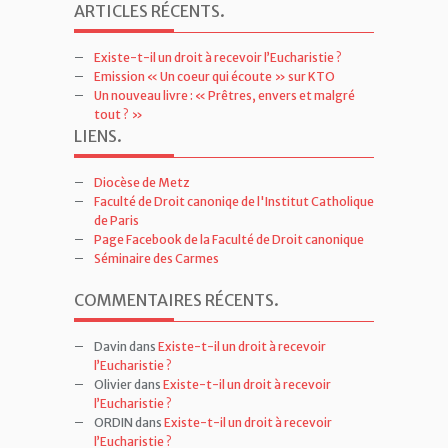
ARTICLES RÉCENTS
.
Existe-t-il un droit à recevoir l’Eucharistie ?
Emission « Un coeur qui écoute » sur KTO
Un nouveau livre : « Prêtres, envers et malgré
tout ? »
LIENS
.
Diocèse de Metz
Faculté de Droit canoniqe de l'Institut Catholique
de Paris
Page Facebook de la Faculté de Droit canonique
Séminaire des Carmes
COMMENTAIRES RÉCENTS
.
Davin
dans
Existe-t-il un droit à recevoir
l’Eucharistie ?
Olivier
dans
Existe-t-il un droit à recevoir
l’Eucharistie ?
ORDIN
dans
Existe-t-il un droit à recevoir
l’Eucharistie ?