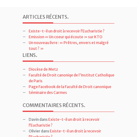
ARTICLES RÉCENTS
.
Existe-t-il un droit à recevoir l’Eucharistie ?
Emission « Un coeur qui écoute » sur KTO
Un nouveau livre : « Prêtres, envers et malgré
tout ? »
LIENS
.
Diocèse de Metz
Faculté de Droit canoniqe de l'Institut Catholique
de Paris
Page Facebook de la Faculté de Droit canonique
Séminaire des Carmes
COMMENTAIRES RÉCENTS
.
Davin
dans
Existe-t-il un droit à recevoir
l’Eucharistie ?
Olivier
dans
Existe-t-il un droit à recevoir
l’Eucharistie ?