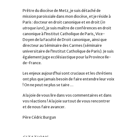
Prêtre du diocèse de Metz, je suis détaché de
mission paroissiale dans mon diocèse, et je réside à
Paris : docteur en droit canonique et en droit (
in
utroque iure
), je suis maître de conférences en droit
canonique à l’Institut Catholique de Paris, Vice-
Doyen de la Faculté de Droit canonique, ainsi que
directeur au Séminaire des Carmes (séminaire
universitaire de l’Institut Catholique de Paris). Je suis
également juge ecclésiastique pour la Province Ile-
de-France.
Les enjeux aujourd’hui sont cruciaux et les chrétiens
ont plus que jamais besoin de faire entendre leur voix
! On ne peut ne plus se taire …
A la joie de vous lire dans vos commentaires et dans
vos réactions ! A la joie surtout de vous rencontrer
et de nous faire avancer.
Père Cédric Burgun