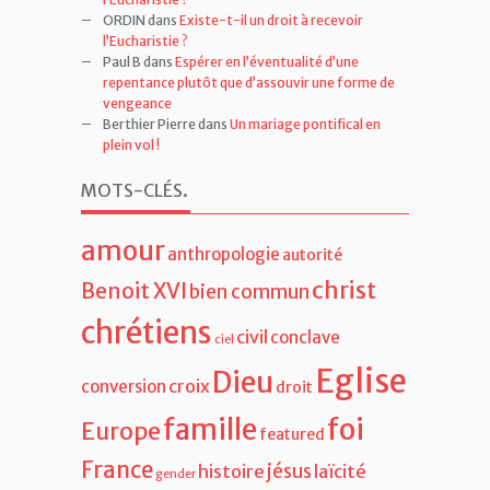
ORDIN
dans
Existe-t-il un droit à recevoir
l’Eucharistie ?
Paul B
dans
Espérer en l’éventualité d’une
repentance plutôt que d’assouvir une forme de
vengeance
Berthier Pierre
dans
Un mariage pontifical en
plein vol !
MOTS-CLÉS
.
amour
anthropologie
autorité
christ
Benoit XVI
bien commun
chrétiens
civil
conclave
ciel
Eglise
Dieu
croix
conversion
droit
famille
foi
Europe
featured
France
jésus
histoire
laïcité
gender