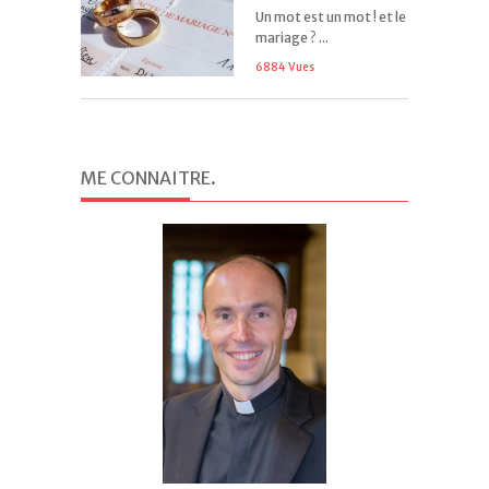
Un mot est un mot ! et le
mariage ? ...
6884 Vues
ME CONNAITRE
.