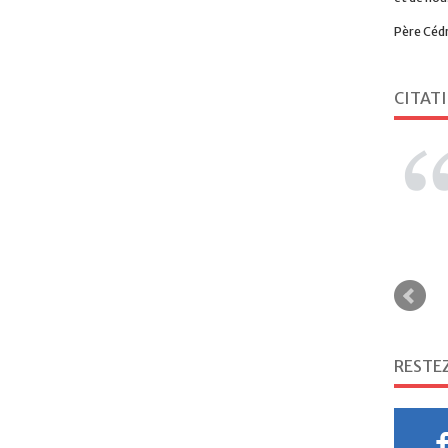
Père Céd
CITAT
RESTE