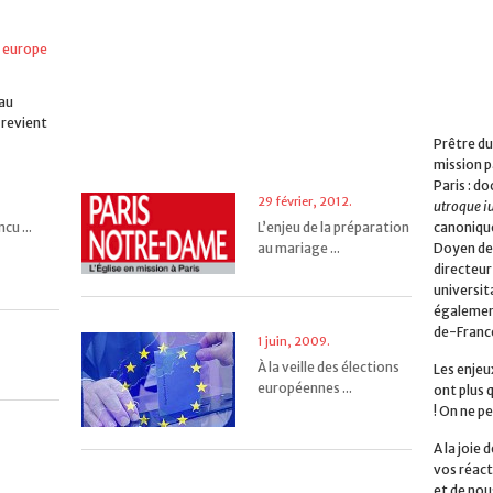
 europe
 au
 revient
Prêtre du
mission p
Paris : do
29 février, 2012.
utroque i
canonique
cu ...
L’enjeu de la préparation
Doyen de 
au mariage ...
directeur
universita
également
de-Franc
1 juin, 2009.
À la veille des élections
Les enjeu
européennes ...
ont plus 
! On ne pe
A la joie
vos réact
et de nou