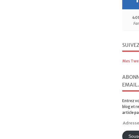
40
Fa
SUIVE
Mes Twe
ABONN
EMAIL.
Entrez vo
blog et r
article pa
Adresse