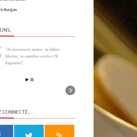
ric Burgun
IONS
.
L’Europe est un problème de
générations. (…) Ce qui est préparé
par les aînés n’est valable que si les
générations nouvelles y apportent leur
enthousiasme (Robert Schuman)
Z CONNECTÉ
.