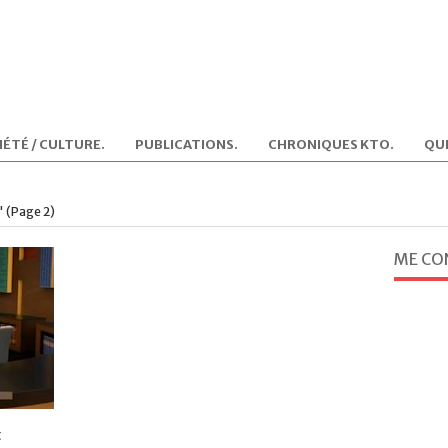
IÉTÉ / CULTURE
.
PUBLICATIONS
.
CHRONIQUES KTO
.
QUI
"
(Page 2)
ME CO
t