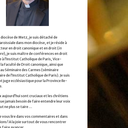
 diocèse de Metz, je suis détaché de
aroissiale dans mon diocèse, et je réside à
cteur en droit canonique et en droit (
in
ure
), je suis maître de conférences en droit
 à l’Institut Catholique de Paris, Vice-
la Faculté de Droit canonique, ainsi que
 au Séminaire des Carmes (séminaire
ire de l’Institut Catholique de Paris). Je suis
 juge ecclésiastique pour la Province Ile-
e.
x aujourd’hui sont cruciaux et les chrétiens
que jamais besoin de faire entendre leur voix
ut ne plus se taire …
 de vous lire dans vos commentaires et dans
ions ! A la joie surtout de vous rencontrer
s faire avancer.