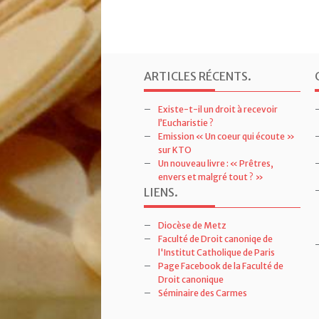
ARTICLES RÉCENTS
.
Existe-t-il un droit à recevoir
l’Eucharistie ?
Emission « Un coeur qui écoute »
sur KTO
Un nouveau livre : « Prêtres,
envers et malgré tout ? »
LIENS
.
Diocèse de Metz
Faculté de Droit canoniqe de
l'Institut Catholique de Paris
Page Facebook de la Faculté de
Droit canonique