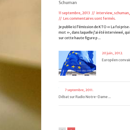
Schuman
11 septembre, 2013 //
interview
,
schuman,
//
Les commentaires sont fermés.
Je publie ici l’émission de KTO « La foi prise
mot », dans laquelle j’ai été interviewé, qui
sur cette haute figure p ...
20 juin, 2012.
Européen convain
7 septembre, 2011.
Débat sur Radio Notre-Dame ...