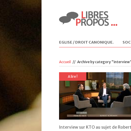
EGLISE / DROIT CANONIQUE
.
SOC
Accueil
//
Archive by category "interview
A lire !
Interview sur KTO au sujet de Rober