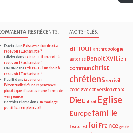
e-
mail
Sousc
COMMENTAIRES RÉCENTS
.
MOTS-CLÉS
.
Davin
dans
Existe-t-il un droit à
amour
anthropologie
recevoir l’Eucharistie ?
Olivier
dans
Existe-t-il un droit à
Benoit XVI
bien
autorité
recevoir l’Eucharistie ?
christ
commun
ORDIN
dans
Existe-t-il un droit à
recevoir l’Eucharistie ?
chrétiens
Paul B
dans
Espérer en
civil
ciel
l’éventualité d’une repentance
croix
conclave
conversion
plutôt que d’assouvir une forme de
vengeance
Eglise
Dieu
droit
Berthier Pierre
dans
Un mariage
pontifical en plein vol !
famille
Europe