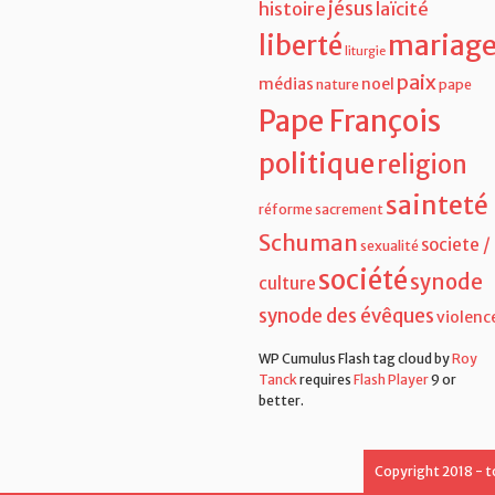
foi
France
featured
gender
jésus
histoire
laïcité
liberté
mariag
liturgie
paix
médias
noel
nature
pape
Pape François
politique
religion
sainteté
réforme
sacrement
Schuman
societe /
sexualité
société
synode
culture
synode des évêques
violenc
WP Cumulus Flash tag cloud by
Roy
Tanck
requires
Flash Player
9 or
better.