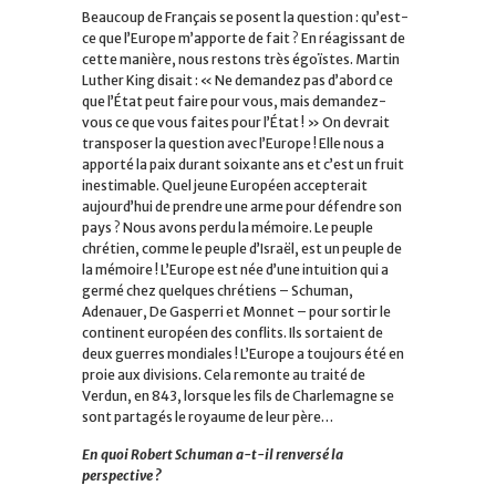
Beaucoup de Français se posent la question : qu’est-
ce que l’Europe m’apporte de fait ? En réagissant de
cette manière, nous restons très égoïstes. Martin
Luther King disait : « Ne demandez pas d’abord ce
que l’État peut faire pour vous, mais demandez-
vous ce que vous faites pour l’État ! » On devrait
transposer la question avec l’Europe ! Elle nous a
apporté la paix durant soixante ans et c’est un fruit
inestimable. Quel jeune Européen accepterait
aujourd’hui de prendre une arme pour défendre son
pays ? Nous avons perdu la mémoire. Le peuple
chrétien, comme le peuple d’Israël, est un peuple de
la mémoire ! L’Europe est née d’une intuition qui a
germé chez quelques chrétiens – Schuman,
Adenauer, De Gasperri et Monnet – pour sortir le
continent européen des conflits. Ils sortaient de
deux guerres mondiales ! L’Europe a toujours été en
proie aux divisions. Cela remonte au traité de
Verdun, en 843, lorsque les fils de Charlemagne se
sont partagés le royaume de leur père…
En quoi Robert Schuman a-t-il renversé la
perspective ?