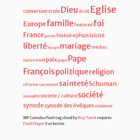
Eglise
Dieu
croix
conversion
droit
famille
foi
Europe
featured
France
jésus
histoire
laïcité
gender
liberté
mariage
médias
liturgie
Pape
paix
noel
nature
pape
François
politique
religion
sainteté
Schuman
réforme
sacrement
société
societe / culture
sexualité
synode
synode des évêques
violence
WP Cumulus Flash tag cloud by
Roy Tanck
requires
Flash Player
9 or better.