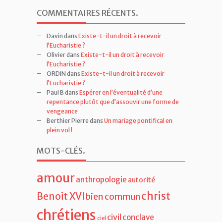
COMMENTAIRES RÉCENTS
.
Davin
dans
Existe-t-il un droit à recevoir
l’Eucharistie ?
Olivier
dans
Existe-t-il un droit à recevoir
l’Eucharistie ?
ORDIN
dans
Existe-t-il un droit à recevoir
l’Eucharistie ?
Paul B
dans
Espérer en l’éventualité d’une
repentance plutôt que d’assouvir une forme de
vengeance
Berthier Pierre
dans
Un mariage pontifical en
plein vol !
MOTS-CLÉS
.
amour
anthropologie
autorité
christ
Benoit XVI
bien commun
chrétiens
civil
conclave
ciel