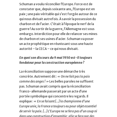
Schuman a voulu réconcilier l’Europe. Force est de
constater que, depuis soixante ans, l’Europe est en
paix ; une paix véritable qui s’est forgée autour de ce
qui nous divisait autrefois. À savoir la possession du
charbon et de l’acier. C’était à l’époque le nerf de la
guerre ! Au sortir de la guerre, l’Allemagne est sous
embargo. Interdiction pour elle de relancer ses mines
de charbon et ses usines d’acier. Schuman va poser
un acte prophétique en réunissant sous une haute
autorité – la CECA – ce qui nous divisait.
En quoi son discours du 9 mai 1950 est-il toujours
fondateur pour la construction européenne ?
La réconciliation suppose une démarche très
concrète. Autrement dit :
« On ne fait pas la paix
comme des anges ! »
Les belles paroles ne suffisent
pas. Schuman avait compris que la réconciliation
franco-allemande passerait par un acte d’une
portée symbolique qui concentre les regards. Il
explique :
« En se faisant […] la championne d’une
Europe unie, la France a toujours eu pour objet essentiel
de servir la paix. […] L’Europe ne se fera pas d’un coup ni
dans une construction d’ensemble ; elle se fera par des