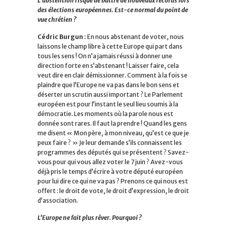
L’abstention risque de battre de nouveaux records lors
des élections européennes. Est-ce normal du point de
vue chrétien ?
Cédric Burgun :
En nous abstenant de voter, nous
laissons le champ libre à cette Europe qui part dans
tous les sens ! On n’a jamais réussi à donner une
direction forte en s’abstenant ! Laisser faire, cela
veut dire en clair démissionner. Comment à la fois se
plaindre que l’Europe ne va pas dans le bon sens et
déserter un scrutin aussi important ? Le Parlement
européen est pour l’instant le seul lieu soumis à la
démocratie. Les moments où la parole nous est
donnée sont rares. Il faut la prendre ! Quand les gens
me disent « Mon père, à mon niveau, qu’est ce que je
peux faire ? » Je leur demande s’ils connaissent les
programmes des députés qui se présentent ? Savez-
vous pour qui vous allez voter le 7 juin ? Avez-vous
déjà pris le temps d’écrire à votre député européen
pour lui dire ce qui ne va pas ? Prenons ce qui nous est
offert : le droit de vote, le droit d’expression, le droit
d’association.
L’Europe ne fait plus rêver. Pourquoi ?