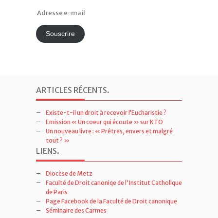
Adresse
e-
mail
Souscrire
ARTICLES RÉCENTS
.
Existe-t-il un droit à recevoir l’Eucharistie ?
Emission « Un coeur qui écoute » sur KTO
Un nouveau livre : « Prêtres, envers et malgré
tout ? »
LIENS
.
Diocèse de Metz
Faculté de Droit canoniqe de l'Institut Catholique
de Paris
Page Facebook de la Faculté de Droit canonique
Séminaire des Carmes