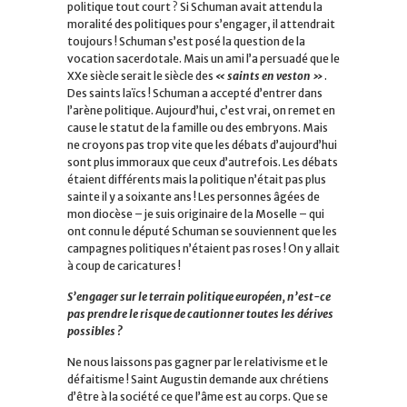
politique tout court ? Si Schuman avait attendu la
moralité des politiques pour s’engager, il attendrait
toujours ! Schuman s’est posé la question de la
vocation sacerdotale. Mais un ami l’a persuadé que le
XXe siècle serait le siècle des
« saints en veston »
.
Des saints laïcs ! Schuman a accepté d’entrer dans
l’arène politique. Aujourd’hui, c’est vrai, on remet en
cause le statut de la famille ou des embryons. Mais
ne croyons pas trop vite que les débats d’aujourd’hui
sont plus immoraux que ceux d’autrefois. Les débats
étaient différents mais la politique n’était pas plus
sainte il y a soixante ans ! Les personnes âgées de
mon diocèse – je suis originaire de la Moselle – qui
ont connu le député Schuman se souviennent que les
campagnes politiques n’étaient pas roses ! On y allait
à coup de caricatures !
S’engager sur le terrain politique européen, n’est-ce
pas prendre le risque de cautionner toutes les dérives
possibles ?
Ne nous laissons pas gagner par le relativisme et le
défaitisme ! Saint Augustin demande aux chrétiens
d’être à la société ce que l’âme est au corps. Que se