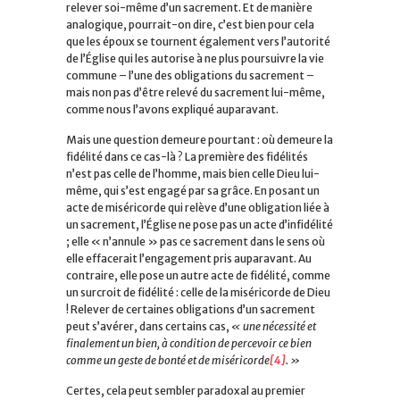
relever soi-même d’un sacrement. Et de manière
analogique, pourrait-on dire, c’est bien pour cela
que les époux se tournent également vers l’autorité
de l’Église qui les autorise à ne plus poursuivre la vie
commune – l’une des obligations du sacrement –
mais non pas d’être relevé du sacrement lui-même,
comme nous l’avons expliqué auparavant.
Mais une question demeure pourtant : où demeure la
fidélité dans ce cas-là ? La première des fidélités
n’est pas celle de l’homme, mais bien celle Dieu lui-
même, qui s’est engagé par sa grâce. En posant un
acte de miséricorde qui relève d’une obligation liée à
un sacrement, l’Église ne pose pas un acte d’infidélité
; elle « n’annule » pas ce sacrement dans le sens où
elle effacerait l’engagement pris auparavant. Au
contraire, elle pose un autre acte de fidélité, comme
un surcroit de fidélité : celle de la miséricorde de Dieu
! Relever de certaines obligations d’un sacrement
peut s’avérer, dans certains cas,
« une nécessité et
finalement un bien, à condition de percevoir ce bien
comme un geste de bonté et de miséricorde
[4]
. »
Certes, cela peut sembler paradoxal au premier