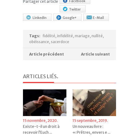
Facebook
Partager cet article
Twitter
LinkedIn
Google+
E-Mail
Tags:
fidélité
,
infidélité
,
mariage
,
nullité
,
obéissance
,
sacerdoce
Article précédent
Article suivant
ARTICLES LIÉS
.
15 novembre, 2020.
15 septembre, 2019.
Existe-t-il un droit à
Un nouveau livre :
recevoir l’Euch ...
« Prêtres, envers e ...