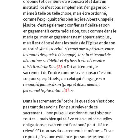
ordonné (et de même être consacré(e) dans un
institut), ce n’est pas simplement s’engager soi-
même à telle ou telle chose, mais être ordonné,
comme l’expliquait très bien le père Albert Chapelle,
jésuite, c’est également confier sa fidélité et son
engagement à cette médiation, tout comme dans le
mariage : mon engagement ne m’appartient plus,
mais il est déposé dans les mains de l’Église et de son
autorité. Ainsi,
« celui-ci remet aux supérieurs, entre
les mains desquels il (s’engage), le soin et le souci de
déterminer sa fidélité et d’y inscrire la nécessaire
miséricorde de Dieu
[2]
. »
Dit autrement, le
sacrement de l’ordre comme la vie consacrée sont
toujours perpétuels, car celui qui s’engage
« a
renoncé à jamais à son (propre) discernement
personnel le plus intime
[3]
. »
Dans le sacrement de l’ordre, la question n’est donc
pas tant de savoir si l’on peut relever de ce
sacrement – non puisqu’il est donné une fois pour
toutes – mais bien qui relève et en quoi : de quelles
obligations du sacrement l’ordonné peut-il être
relevé ? Et non pas du sacrement lui-même … Et sur
ce point, c’est une évidence : personne ne peut se