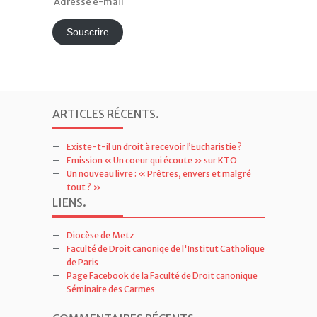
Adresse
e-
mail
Souscrire
ARTICLES RÉCENTS
.
Existe-t-il un droit à recevoir l’Eucharistie ?
Emission « Un coeur qui écoute » sur KTO
Un nouveau livre : « Prêtres, envers et malgré
tout ? »
LIENS
.
Diocèse de Metz
Faculté de Droit canoniqe de l'Institut Catholique
de Paris
Page Facebook de la Faculté de Droit canonique
Séminaire des Carmes