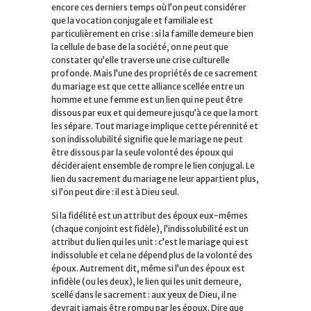
encore ces derniers temps où l’on peut considérer
que la vocation conjugale et familiale est
particulièrement en crise : si la famille demeure bien
la cellule de base de la société, on ne peut que
constater qu’elle traverse une crise culturelle
profonde. Mais l’une des propriétés de ce sacrement
du mariage est que cette alliance scellée entre un
homme et une femme est un lien qui ne peut être
dissous par eux et qui demeure jusqu’à ce que la mort
les sépare. Tout mariage implique cette pérennité et
son indissolubilité signifie que le mariage ne peut
être dissous par la seule volonté des époux qui
décideraient ensemble de rompre le lien conjugal. Le
lien du sacrement du mariage ne leur appartient plus,
si l’on peut dire : il est à Dieu seul.
Si la fidélité est un attribut des époux eux-mêmes
(chaque conjoint est fidèle), l’indissolubilité est un
attribut du lien qui les unit : c’est le mariage qui est
indissoluble et cela ne dépend plus de la volonté des
époux. Autrement dit, même si l’un des époux est
infidèle (ou les deux), le lien qui les unit demeure,
scellé dans le sacrement : aux yeux de Dieu, il ne
devrait jamais être rompu par les époux. Dire que