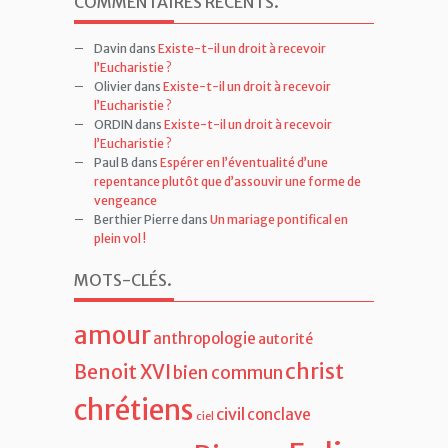
COMMENTAIRES RÉCENTS
.
Davin
dans
Existe-t-il un droit à recevoir
l’Eucharistie ?
Olivier
dans
Existe-t-il un droit à recevoir
l’Eucharistie ?
ORDIN
dans
Existe-t-il un droit à recevoir
l’Eucharistie ?
Paul B
dans
Espérer en l’éventualité d’une
repentance plutôt que d’assouvir une forme de
vengeance
Berthier Pierre
dans
Un mariage pontifical en
plein vol !
MOTS-CLÉS
.
amour
anthropologie
autorité
christ
Benoit XVI
bien commun
chrétiens
civil
conclave
ciel