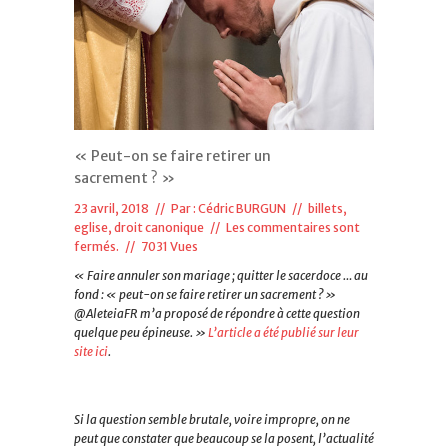
« Peut-on se faire retirer un
sacrement ? »
23 avril, 2018 // Par :
Cédric BURGUN
//
billets
,
eglise, droit canonique
//
Les commentaires sont
fermés.
// 7031 Vues
« Faire annuler son mariage ; quitter le sacerdoce … au
fond : « peut-on se faire retirer un sacrement ? »
@AleteiaFR m’a proposé de répondre à cette question
quelque peu épineuse. »
L’article a été publié sur leur
site ici
.
Si la question semble brutale, voire impropre, on ne
peut que constater que beaucoup se la posent, l’actualité