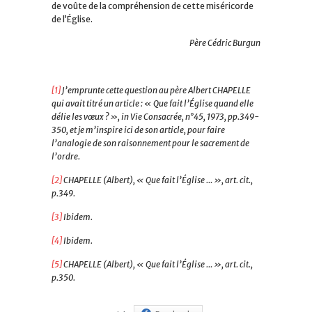
de voûte de la compréhension de cette miséricorde
de l’Église.
Père Cédric Burgun
[1]
J’emprunte cette question au père Albert CHAPELLE
qui avait titré un article : « Que fait l’Église quand elle
délie les vœux ? », in Vie Consacrée, n°45, 1973, pp.349-
350, et je m’inspire ici de son article, pour faire
l’analogie de son raisonnement pour le sacrement de
l’ordre.
[2]
CHAPELLE (Albert), « Que fait l’Église … », art. cit.,
p.349.
[3]
Ibidem.
[4]
Ibidem.
[5]
CHAPELLE (Albert), « Que fait l’Église … », art. cit.,
p.350.