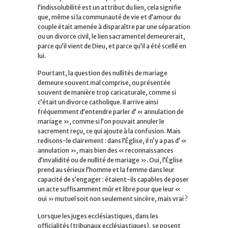
l’indissolubilité est un attribut du lien, cela signifie
que, même si la communauté de vie et d’amour du
couple était amenée à disparaître par une séparation
ou un divorce civil, le lien sacramentel demeurerait,
parce qu’il vient de Dieu, et parce qu’il a été scellé en
lui.
Pourtant, la question des nullités de mariage
demeure souvent mal comprise, ou présentée
souvent de manière trop caricaturale, comme si
c’était un divorce catholique. Il arrive ainsi
fréquemment d’entendre parler d’ « annulation de
mariage », comme si l’on pouvait annuler le
sacrement reçu, ce qui ajoute à la confusion. Mais
redisons-le clairement : dans l’Église, il n’y a pas d’ «
annulation », mais bien des « reconnaissances
d’invalidité ou de nullité de mariage ». Oui, l’Église
prend au sérieux l’homme et la femme dans leur
capacité de s’engager : étaient-ils capables de poser
un acte suffisamment mûr et libre pour que leur «
oui » mutuel soit non seulement sincère, mais vrai ?
Lorsque les juges ecclésiastiques, dans les
officialités (tribunaux ecclésiastiques), se posent