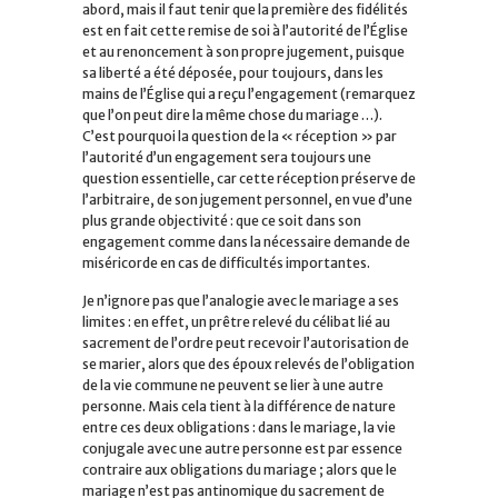
abord, mais il faut tenir que la première des fidélités
est en fait cette remise de soi à l’autorité de l’Église
et au renoncement à son propre jugement, puisque
sa liberté a été déposée, pour toujours, dans les
mains de l’Église qui a reçu l’engagement (remarquez
que l’on peut dire la même chose du mariage …).
C’est pourquoi la question de la « réception » par
l’autorité d’un engagement sera toujours une
question essentielle, car cette réception préserve de
l’arbitraire, de son jugement personnel, en vue d’une
plus grande objectivité : que ce soit dans son
engagement comme dans la nécessaire demande de
miséricorde en cas de difficultés importantes.
Je n’ignore pas que l’analogie avec le mariage a ses
limites : en effet, un prêtre relevé du célibat lié au
sacrement de l’ordre peut recevoir l’autorisation de
se marier, alors que des époux relevés de l’obligation
de la vie commune ne peuvent se lier à une autre
personne. Mais cela tient à la différence de nature
entre ces deux obligations : dans le mariage, la vie
conjugale avec une autre personne est par essence
contraire aux obligations du mariage ; alors que le
mariage n’est pas antinomique du sacrement de