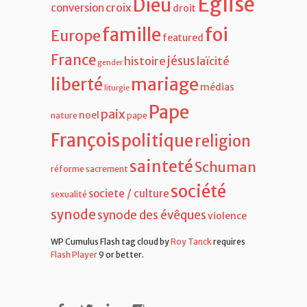
Eglise
Dieu
croix
conversion
droit
famille
foi
Europe
featured
France
jésus
histoire
laïcité
gender
liberté
mariage
médias
liturgie
Pape
paix
noel
nature
pape
François
politique
religion
sainteté
Schuman
réforme
sacrement
société
societe / culture
sexualité
synode
synode des évêques
violence
WP Cumulus Flash tag cloud by
Roy Tanck
requires
Flash Player
9 or better.