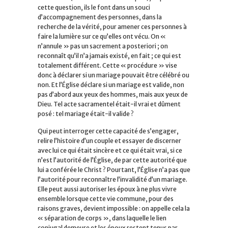
cette question, ils le font dans un souci
d’accompagnement des personnes, dans la
recherche de la vérité, pour amener ces personnes à
faire la lumière sur ce qu’elles ont vécu. On «
n’annule » pas un sacrement a posteriori ; on
reconnaît qu’il n’a jamais existé, en fait ; ce qui est
totalement différent. Cette « procédure » vise
donc à déclarer si un mariage pouvait être célébré ou
non. Et l’Église déclare si un mariage est valide, non
pas d’abord aux yeux des hommes, mais aux yeux de
Dieu. Tel acte sacramentel était-il vrai et dûment
posé : tel mariage était-il valide ?
Qui peut interroger cette capacité de s’engager,
relire l’histoire d’un couple et essayer de discerner
avec lui ce qui était sincère et ce qui était vrai, si ce
n’est l’autorité de l’Église, de par cette autorité que
lui a conférée le Christ ? Pourtant, l’Église n’a pas que
l’autorité pour reconnaître l’invalidité d’un mariage.
Elle peut aussi autoriser les époux à ne plus vivre
ensemble lorsque cette vie commune, pour des
raisons graves, devient impossible : on appelle cela la
« séparation de corps », dans laquelle le lien
conjugal demeure et les époux restent tenus par