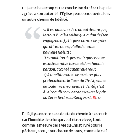
Et j’aime beaucoup cette conclusion du père Chapelle
: grâce à son autorité, l’Église peut donc ouvrir alors
un autre chemin de fidélité.
« Il est donc vrai de croire et de dire que,
lorsque l’Église relève quelqu’un de (son
engagement), elle pose un acte de grâce
qui offre à celui qu’elle délie une
nouvelle fidélité :
1) à condition de percevoir que ce geste
est acte de miséricorde et donc humble
pardon, accordé autant que reçu ;
2) à condition aussi de pénétrer plus
profondément le Cœur du Christ, source
de toute miséricordieuse fidélité ; c’est-
à-dire qu’il convient de mesurer le prix
du Corps livré et du Sang versé
[5]
. »
Et là, il y a encore sans doute du chemin à parcourir,
car l’humilité de celui qui veut être relevé, tout
comme la mesure de la vie du Christ livré pour le
pécheur, sont, pour chacun de nous, comme la clef