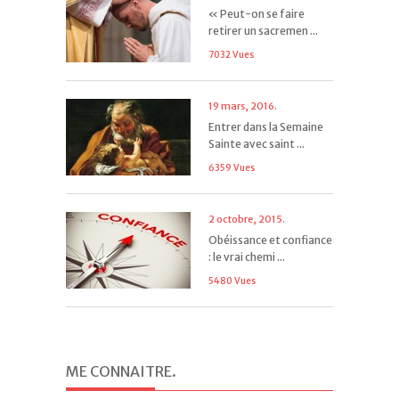
« Peut-on se faire
retirer un sacremen ...
7032 Vues
19 mars, 2016.
Entrer dans la Semaine
Sainte avec saint ...
6359 Vues
2 octobre, 2015.
Obéissance et confiance
: le vrai chemi ...
5480 Vues
ME CONNAITRE
.