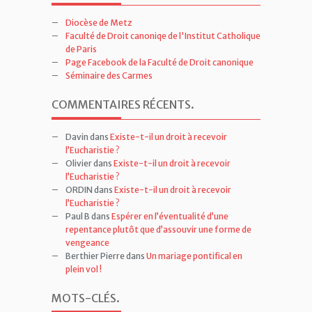
Diocèse de Metz
Faculté de Droit canoniqe de l'Institut Catholique
de Paris
Page Facebook de la Faculté de Droit canonique
Séminaire des Carmes
COMMENTAIRES RÉCENTS
.
Davin
dans
Existe-t-il un droit à recevoir
l’Eucharistie ?
Olivier
dans
Existe-t-il un droit à recevoir
l’Eucharistie ?
ORDIN
dans
Existe-t-il un droit à recevoir
l’Eucharistie ?
Paul B
dans
Espérer en l’éventualité d’une
repentance plutôt que d’assouvir une forme de
vengeance
Berthier Pierre
dans
Un mariage pontifical en
plein vol !
MOTS-CLÉS
.