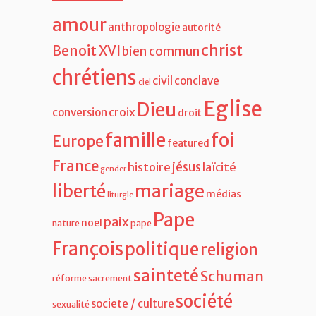
amour
anthropologie
autorité
christ
Benoit XVI
bien commun
chrétiens
civil
conclave
ciel
Eglise
Dieu
croix
conversion
droit
famille
foi
Europe
featured
France
jésus
histoire
laïcité
gender
liberté
mariage
médias
liturgie
Pape
paix
noel
nature
pape
François
politique
religion
sainteté
Schuman
réforme
sacrement
société
societe / culture
sexualité
synode
synode des évêques
violence