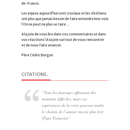
de-France.
Les enjeux aujourd’hui sont cruciaux et les chrétiens
ont plus que jamais besoin de faire entendre leur voix
! On ne peut ne plus se taire …
A la joie de vous lire dans vos commentaires et dans
vos réactions ! A la joie surtout de vous rencontrer
et de nous faire avancer.
Père Cédric Burgun
CITATIONS
.
Tous les mariages affrontent des
Le propre de la puissance est de
moments difficiles, mais ces
protéger (Pascal)
expériences de la croix peuvent rendre
le chemin de l’amour encore plus fort
(Pape François)