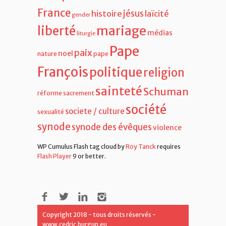
France
jésus
histoire
laïcité
gender
liberté
mariage
médias
liturgie
Pape
paix
noel
nature
pape
François
politique
religion
sainteté
Schuman
réforme
sacrement
société
societe / culture
sexualité
synode
synode des évêques
violence
WP Cumulus Flash tag cloud by
Roy Tanck
requires
Flash Player
9 or better.
Copyright 2018 - tous droits réservés -
www.cedric.burgun.eu