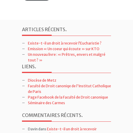
ARTICLES RÉCENTS
.
Existe-t-il un droit à recevoir l’Eucharistie ?
Emission « Un coeur qui écoute » sur KTO
Un nouveau livre : « Prêtres, envers et malgré
tout ? »
LIENS
.
Diocèse de Metz
Faculté de Droit canoniqe de l'Institut Catholique
de Paris
Page Facebook de la Faculté de Droit canonique
Séminaire des Carmes
COMMENTAIRES RÉCENTS
.
Davin
dans
Existe-t-il un droit à recevoir
l’Eucharistie ?