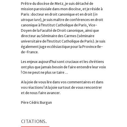
Prêtre du diocèse de Metz, je suis détaché de
mission paroissiale dans mon diocèse, et je réside à
Paris : docteur en droit canonique et en droit (
in
utroque iure
), je suis maître de conférences en droit
canonique à l’Institut Catholique de Paris, Vice-
Doyen de la Faculté de Droit canonique, ainsi que
directeur au Séminaire des Carmes (séminaire
universitaire de l’Institut Catholique de Paris). Je suis
également juge ecclésiastique pour la Province Ile-
de-France.
Les enjeux aujourd’hui sont cruciaux et les chrétiens
ont plus que jamais besoin de faire entendre leur voix
! On ne peut ne plus se taire …
A la joie de vous lire dans vos commentaires et dans
vos réactions ! A la joie surtout de vous rencontrer
et de nous faire avancer.
Père Cédric Burgun
CITATIONS
.