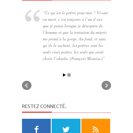
Ce qu’est le prêtre pour moi ? Vivant
Il te faudra beaucoup d’amour pour
ou mort, c’est toujours à l’un d’eux
te faire pardonner le pain que tu leur
que je pense lorsque je désespère de
donnes (St Vincent de Paul)
l’homme et que la tentation du mépris
me prend à la gorge. Au fond, et sans
qu’ils le sachent, les prêtres sont les
seuls vrais poètes, les seuls qui aient
choisi l’absolu. (François Mauriac)
RESTEZ CONNECTÉ
.