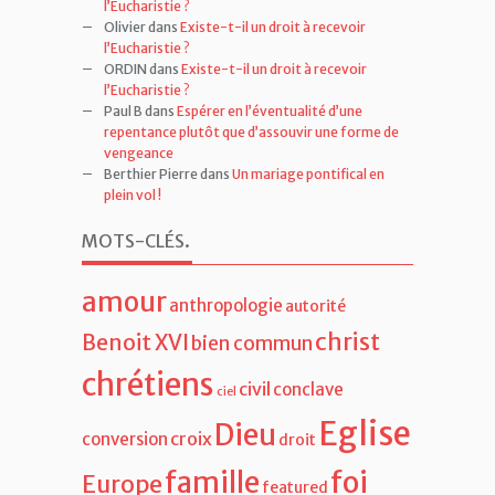
Olivier
dans
Existe-t-il un droit à recevoir
l’Eucharistie ?
ORDIN
dans
Existe-t-il un droit à recevoir
l’Eucharistie ?
Paul B
dans
Espérer en l’éventualité d’une
repentance plutôt que d’assouvir une forme de
vengeance
Berthier Pierre
dans
Un mariage pontifical en
plein vol !
MOTS-CLÉS
.
amour
anthropologie
autorité
christ
Benoit XVI
bien commun
chrétiens
civil
conclave
ciel
Eglise
Dieu
croix
conversion
droit
famille
foi
Europe
featured