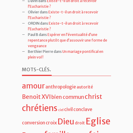
Davin
dans
Existe-t-il un droit à recevoir
l’Eucharistie ?
Olivier
dans
Existe-t-il un droit à recevoir
l’Eucharistie ?
ORDIN
dans
Existe-t-il un droit à recevoir
l’Eucharistie ?
Paul B
dans
Espérer en l’éventualité d’une
repentance plutôt que d’assouvir une forme de
vengeance
Berthier Pierre
dans
Un mariage pontifical en
plein vol !
MOTS-CLÉS
.
amour
anthropologie
autorité
christ
Benoit XVI
bien commun
chrétiens
civil
conclave
ciel
Eglise
Dieu
croix
conversion
droit