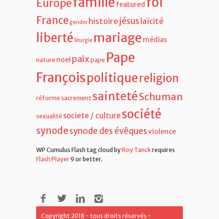
famille
foi
Europe
featured
France
jésus
histoire
laïcité
gender
liberté
mariage
médias
liturgie
Pape
paix
noel
nature
pape
François
politique
religion
sainteté
Schuman
réforme
sacrement
société
societe / culture
sexualité
synode
synode des évêques
violence
WP Cumulus Flash tag cloud by
Roy Tanck
requires
Flash Player
9 or better.