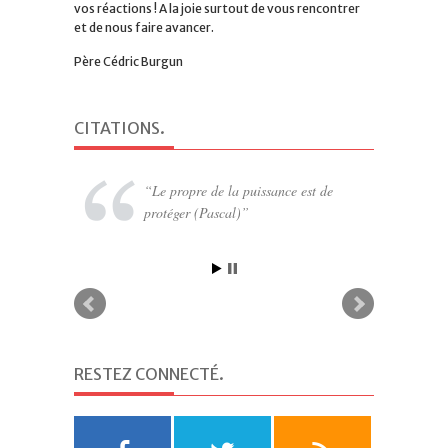
vos réactions ! A la joie surtout de vous rencontrer
et de nous faire avancer.
Père Cédric Burgun
CITATIONS
.
Le propre de la puissance est de
Tant qu’un homme n’a pas découvert
protéger (Pascal)
quelque chose pour lequel il serait prêt
à mourir, il n’est pas à même de vivre
(Martin Luther King)
RESTEZ CONNECTÉ
.