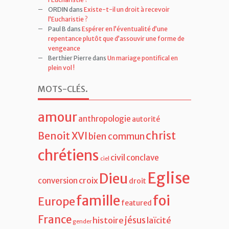
ORDIN
dans
Existe-t-il un droit à recevoir
l’Eucharistie ?
Paul B
dans
Espérer en l’éventualité d’une
repentance plutôt que d’assouvir une forme de
vengeance
Berthier Pierre
dans
Un mariage pontifical en
plein vol !
MOTS-CLÉS
.
amour
anthropologie
autorité
christ
Benoit XVI
bien commun
chrétiens
civil
conclave
ciel
Eglise
Dieu
croix
conversion
droit
famille
foi
Europe
featured
France
jésus
histoire
laïcité
gender