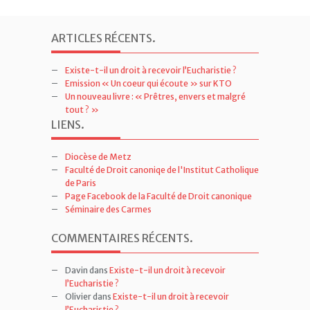
ARTICLES RÉCENTS
.
Existe-t-il un droit à recevoir l’Eucharistie ?
Emission « Un coeur qui écoute » sur KTO
Un nouveau livre : « Prêtres, envers et malgré
tout ? »
LIENS
.
Diocèse de Metz
Faculté de Droit canoniqe de l'Institut Catholique
de Paris
Page Facebook de la Faculté de Droit canonique
Séminaire des Carmes
COMMENTAIRES RÉCENTS
.
Davin
dans
Existe-t-il un droit à recevoir
l’Eucharistie ?
Olivier
dans
Existe-t-il un droit à recevoir
l’Eucharistie ?