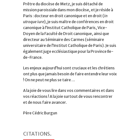
Prêtre du diocèse de Metz, je suis détaché de
mission paroissiale dans mon diocèse, et je réside à
Paris : docteur en droit canonique et en droit (
in
utroque iure
), je suis maître de conférences en droit
canonique à l’Institut Catholique de Paris, Vice-
Doyen de la Faculté de Droit canonique, ainsi que
directeur au Séminaire des Carmes (séminaire
universitaire de l’Institut Catholique de Paris). Je suis
également juge ecclésiastique pour la Province Ile-
de-France.
Les enjeux aujourd’hui sont cruciaux et les chrétiens
ont plus que jamais besoin de faire entendre leur voix
! On ne peut ne plus se taire …
A la joie de vous lire dans vos commentaires et dans
vos réactions ! A la joie surtout de vous rencontrer
et de nous faire avancer.
Père Cédric Burgun
CITATIONS
.