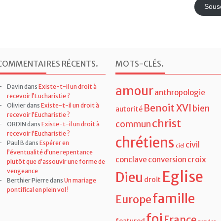
Adresse
e-
mail
Sousc
COMMENTAIRES RÉCENTS
.
MOTS-CLÉS
.
Davin
dans
Existe-t-il un droit à
amour
anthropologie
recevoir l’Eucharistie ?
Olivier
dans
Existe-t-il un droit à
Benoit XVI
bien
autorité
recevoir l’Eucharistie ?
christ
commun
ORDIN
dans
Existe-t-il un droit à
recevoir l’Eucharistie ?
chrétiens
Paul B
dans
Espérer en
civil
ciel
l’éventualité d’une repentance
croix
conclave
conversion
plutôt que d’assouvir une forme de
vengeance
Eglise
Dieu
droit
Berthier Pierre
dans
Un mariage
pontifical en plein vol !
famille