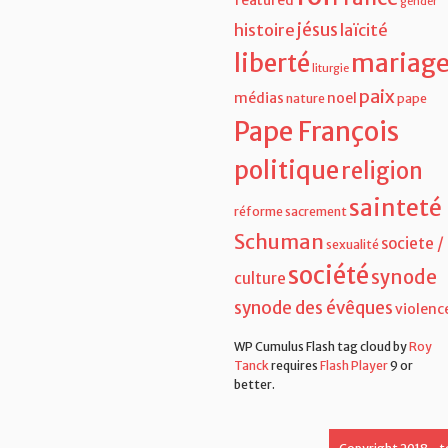
Europe
foi
France
featured
gender
jésus
histoire
laïcité
liberté
mariag
liturgie
paix
médias
noel
nature
pape
Pape François
politique
religion
sainteté
réforme
sacrement
Schuman
societe /
sexualité
société
synode
culture
synode des évêques
violenc
WP Cumulus Flash tag cloud by
Roy
Tanck
requires
Flash Player
9 or
better.