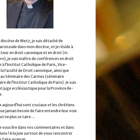
 diocèse de Metz, je suis détaché de
aroissiale dans mon diocèse, et je réside à
cteur en droit canonique et en droit (
in
ure
), je suis maître de conférences en droit
 à l’Institut Catholique de Paris, Vice-
la Faculté de Droit canonique, ainsi que
 au Séminaire des Carmes (séminaire
ire de l’Institut Catholique de Paris). Je suis
 juge ecclésiastique pour la Province Ile-
e.
x aujourd’hui sont cruciaux et les chrétiens
que jamais besoin de faire entendre leur voix
ut ne plus se taire …
 de vous lire dans vos commentaires et dans
ions ! A la joie surtout de vous rencontrer
s faire avancer.