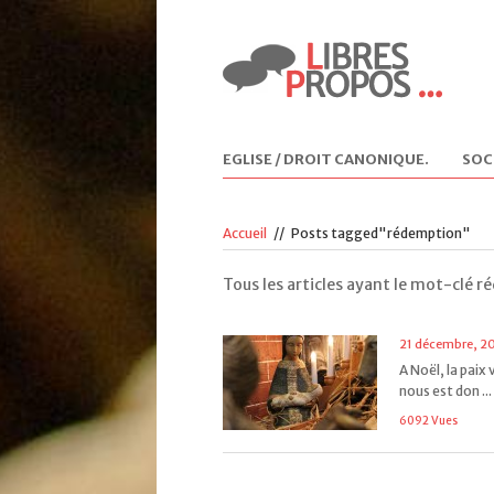
EGLISE / DROIT CANONIQUE
.
SOC
Accueil
//
Posts tagged"rédemption"
Tous les articles ayant le mot-clé 
21 décembre, 20
A Noël, la paix 
nous est don ...
6092 Vues