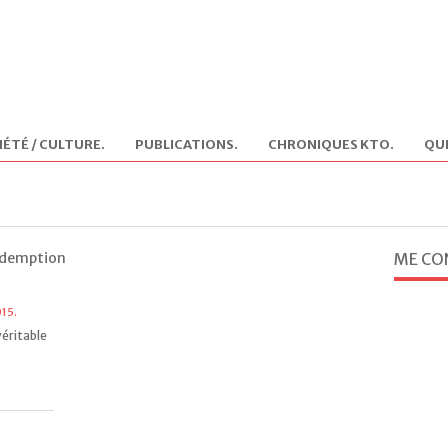
IÉTÉ / CULTURE
.
PUBLICATIONS
.
CHRONIQUES KTO
.
QUI
rédemption
ME CO
15.
véritable