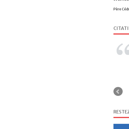
Père Céd
CITAT
RESTE