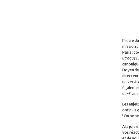
Prêtre du
mission p
Paris : do
utroque i
canonique
Doyen de 
directeur
universita
également
de-Franc
Les enjeu
ont plus 
! On ne pe
A la joie
vos réact
et de nou