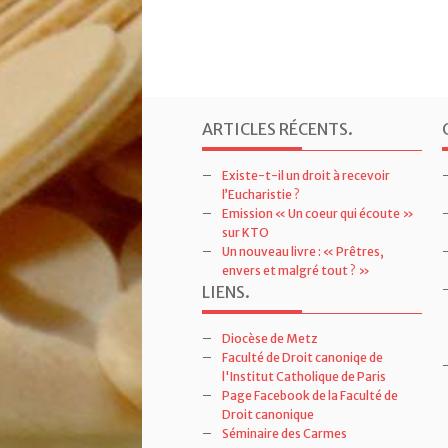
ARTICLES RÉCENTS
.
Existe-t-il un droit à recevoir
l’Eucharistie ?
Emission « Un coeur qui écoute »
sur KTO
Un nouveau livre : « Prêtres,
envers et malgré tout ? »
LIENS
.
Diocèse de Metz
Faculté de Droit canoniqe de
l'Institut Catholique de Paris
Page Facebook de la Faculté de