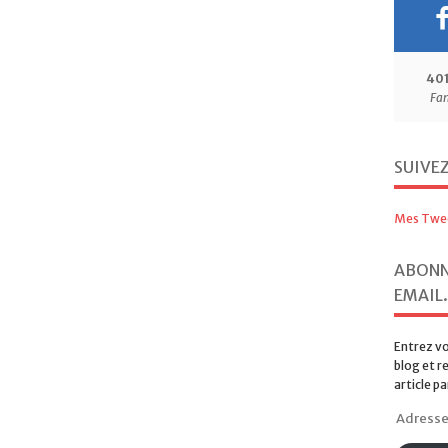
40
Fa
SUIVE
Mes Twe
ABONN
EMAIL.
Entrez vo
blog et r
article pa