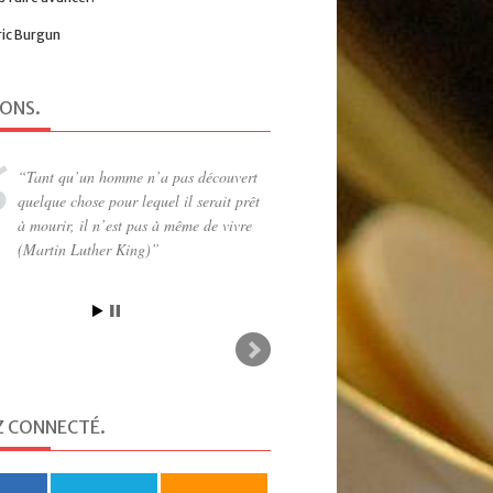
ric Burgun
IONS
.
A chaque acte d’amour, il y a donc
comme une mort consentie : une
nécessaire diminution, un « laissez-
passer » qu’on accorde à autre que
soi, une douce renonciation (Martin
Steffens)
Z CONNECTÉ
.