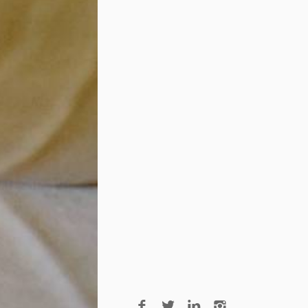
Droit canonique
Séminaire des Carmes