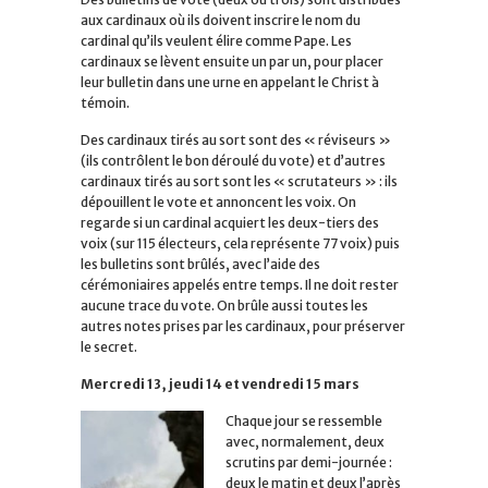
aux cardinaux où ils doivent inscrire le nom du
cardinal qu’ils veulent élire comme Pape. Les
cardinaux se lèvent ensuite un par un, pour placer
leur bulletin dans une urne en appelant le Christ à
témoin.
Des cardinaux tirés au sort sont des « réviseurs »
(ils contrôlent le bon déroulé du vote) et d’autres
cardinaux tirés au sort sont les « scrutateurs » : ils
dépouillent le vote et annoncent les voix. On
regarde si un cardinal acquiert les deux-tiers des
voix (sur 115 électeurs, cela représente 77 voix) puis
les bulletins sont brûlés, avec l’aide des
cérémoniaires appelés entre temps. Il ne doit rester
aucune trace du vote. On brûle aussi toutes les
autres notes prises par les cardinaux, pour préserver
le secret.
Mercredi 13, jeudi 14 et vendredi 15 mars
Chaque jour se ressemble
avec, normalement, deux
scrutins par demi-journée :
deux le matin et deux l’après