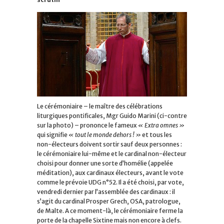
Le cérémoniaire – le maître des célébrations
liturgiques pontificales, Mgr Guido Marini (ci-contre
sur la photo) – prononce le fameux
« Extra omnes »
qui signifie
« tout le monde dehors ! »
et tous les
non-électeurs doivent sortir sauf deux personnes :
le cérémoniaire lui-même et le cardinal non-électeur
choisi pour donner une sorte d’homélie (appelée
méditation), aux cardinaux électeurs, avant le vote
comme le prévoie UDG n°52. Il a été choisi, par vote,
vendredi dernier par l’assemblée des cardinaux : il
s’agit du cardinal Prosper Grech, OSA, patrologue,
de Malte. A ce moment-là, le cérémoniaire ferme la
porte de la chapelle Sixtine mais non encore à clefs.