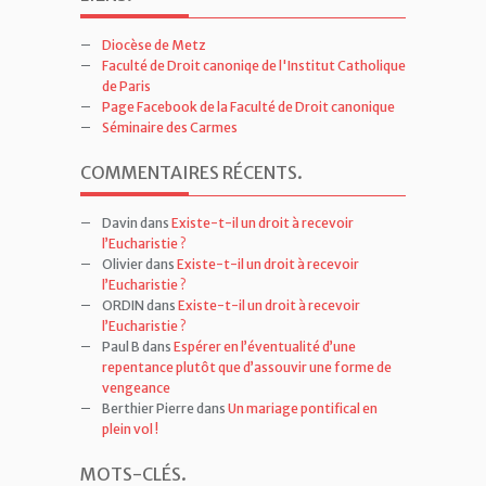
Diocèse de Metz
Faculté de Droit canoniqe de l'Institut Catholique
de Paris
Page Facebook de la Faculté de Droit canonique
Séminaire des Carmes
COMMENTAIRES RÉCENTS
.
Davin
dans
Existe-t-il un droit à recevoir
l’Eucharistie ?
Olivier
dans
Existe-t-il un droit à recevoir
l’Eucharistie ?
ORDIN
dans
Existe-t-il un droit à recevoir
l’Eucharistie ?
Paul B
dans
Espérer en l’éventualité d’une
repentance plutôt que d’assouvir une forme de
vengeance
Berthier Pierre
dans
Un mariage pontifical en
plein vol !
MOTS-CLÉS
.