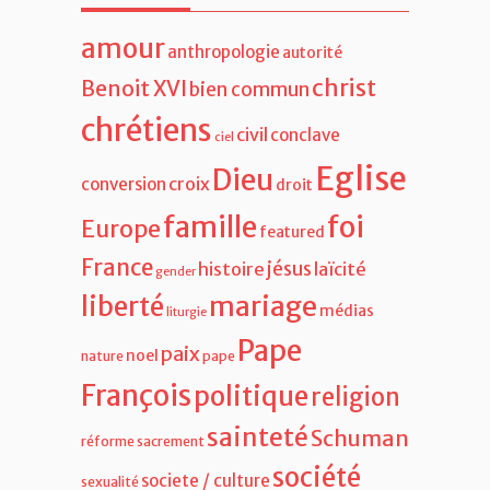
amour
anthropologie
autorité
christ
Benoit XVI
bien commun
chrétiens
civil
conclave
ciel
Eglise
Dieu
croix
conversion
droit
famille
foi
Europe
featured
France
jésus
histoire
laïcité
gender
liberté
mariage
médias
liturgie
Pape
paix
noel
nature
pape
François
politique
religion
sainteté
Schuman
réforme
sacrement
société
societe / culture
sexualité