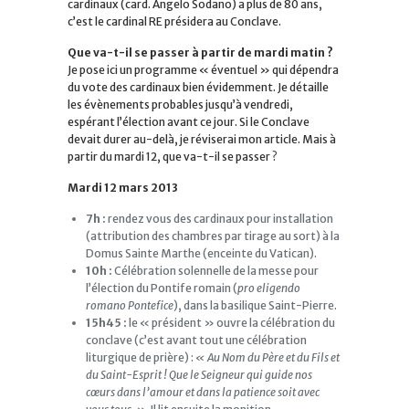
cardinaux (card. Angelo Sodano) a plus de 80 ans,
c’est le cardinal RE présidera au Conclave.
Que va-t-il se passer à partir de mardi matin ?
Je pose ici un programme « éventuel » qui dépendra
du vote des cardinaux bien évidemment.
Je détaille
les évènements probables jusqu’à vendredi,
espérant l’élection avant ce jour. Si le Conclave
devait durer au-delà, je réviserai mon article. Mais à
partir du mardi 12, que va-t-il se passer ?
Mardi 12 mars 2013
7h :
rendez vous des cardinaux pour installation
(attribution des chambres par tirage au sort) à la
Domus Sainte Marthe (enceinte du Vatican).
10h :
Célébration solennelle de la messe pour
l’élection du Pontife romain (
pro eligendo
romano Pontefice
), dans la basilique Saint-Pierre.
15h45 :
le « président » ouvre la célébration du
conclave (c’est avant tout une célébration
liturgique de prière) :
« Au Nom du Père et du Fils et
du Saint-Esprit ! Que le Seigneur qui guide nos
cœurs dans l’amour et dans la patience soit avec