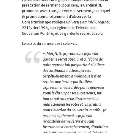
prestation de serment : pour cela, le Cardinal RE
prononce, avec tous, le texte du serment, par lequel
ils promettent notamment d’observer la
Constitution apostolique
Universi Dominici Gregis
du
22 février 1996, qui réglemente l’élection du
Souverain Pontife, et de garder le secret absolu.
Le texte du serment est celui-ci :
« Moi, N. N., je promets et je jure de
garder le secret absolu, et à l’égard de
quiconque ne fait pas partie du Collège
des cardinaux électeurs, et cela
perpétuellement, à moins que je n’en
reçoive une faculté particulière
expressément accordée par le nouveau
Pontife élu ou par ses successeurs, sur
tout ce qui concerne directement ou
indirectement les votes et les scrutins
pour l’élection du Souverain Pontife. Je
promets également et je jure de
m’abstenir de me servir d’aucun
instrument d’enregistrement, d’audition
ou de vision de ce qui, pendant l’élection,