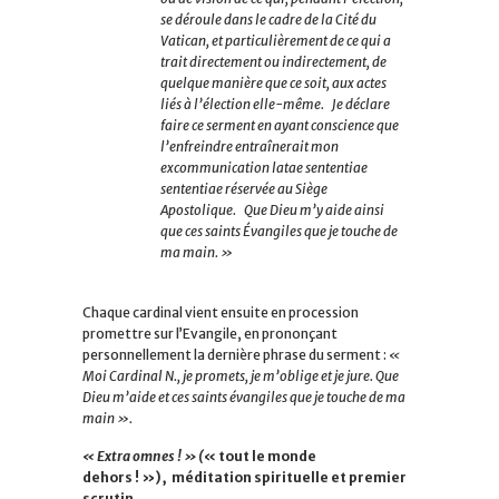
se déroule dans le cadre de la Cité du
Vatican, et particulièrement de ce qui a
trait directement ou indirectement, de
quelque manière que ce soit, aux actes
liés à l’élection elle-même. Je déclare
faire ce serment en ayant conscience que
l’enfreindre entraînerait mon
excommunication latae sententiae
sententiae réservée au Siège
Apostolique. Que Dieu m’y aide ainsi
que ces saints Évangiles que je touche de
ma main. »
Chaque cardinal vient ensuite en procession
promettre sur l’Evangile, en prononçant
personnellement la dernière phrase du serment :
«
Moi Cardinal N., je promets, je m’oblige et je jure. Que
Dieu m’aide et ces saints évangiles que je touche de ma
main ».
« Extra omnes ! » (
« tout le monde
dehors ! »), méditation spirituelle et premier
scrutin