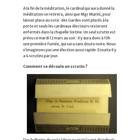
A la fin de la méditation, le cardinal qui aura donné la
méditation se retirera, ainsi que Mgr Marini, pour
laisser place au vote : des Gardes sont placés à la
porte et seuls les cardinaux électeurs resteront
enfermés dans la chapelle Sixtine. Un seul scrutin est
prévu ce mardi 12 mars au soir : il y aura donc à 19h
une première fumée, qui sera sans doute noire. Nous
n’imaginons pas une élection aussi rapide. Ensuite il y
a 4 scrutins par jour.
Comment se déroule un scrutin ?
Des bulletins de vote (deux ou trois) sont distribués