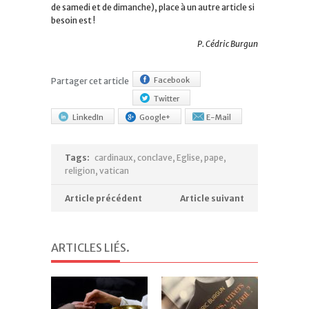
de samedi et de dimanche), place à un autre article si
besoin est !
P. Cédric Burgun
Facebook
Partager cet article
Twitter
LinkedIn
Google+
E-Mail
Tags:
cardinaux
,
conclave
,
Eglise
,
pape
,
religion
,
vatican
Article précédent
Article suivant
ARTICLES LIÉS
.