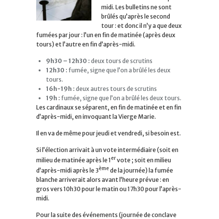
midi. Les bulletins ne sont
brûlés qu’après le second
tour : et donc il n’y a que deux
fumées par jour : l’un en fin de matinée (après deux
tours) et l’autre en fin d’après-midi.
9h30 – 12h30 :
deux tours de scrutins
12h30 :
fumée, signe que l’on a brûlé les deux
tours.
16h-19h :
deux autres tours de scrutins
19h :
fumée, signe que l’on a brûlé les deux tours.
Les cardinaux se séparent, en fin de matinée et en fin
d’après-midi, en invoquant la Vierge Marie.
Il en va de même pour jeudi et vendredi, si besoin est.
Si l’élection arrivait à un vote intermédiaire (soit en
er
milieu de matinée après le 1
vote ; soit en milieu
ème
d’après-midi après le 3
de la journée) la fumée
blanche arriverait alors avant l’heure prévue : en
gros vers 10h30 pour le matin ou 17h30 pour l’après-
midi.
Pour la suite des événements (journée de conclave