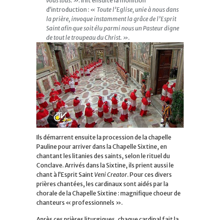
vous tous. ».
Il lit ensuite la monition
d’introduction :
« Toute l’Eglise, unie à nous dans
la prière, invoque instamment la grâce de l’Esprit
Saint afin que soit élu parmi nous un Pasteur digne
de tout le troupeau du Christ. »
.
Ils démarrent ensuite la procession de la chapelle
Pauline pour arriver dans la Chapelle Sixtine, en
chantant les litanies des saints, selon le rituel du
Conclave. Arrivés dans la Sixtine, ils prient aussi le
chant à l’Esprit Saint
Veni Creator
. Pour ces divers
prières chantées, les cardinaux sont aidés par la
chorale de la Chapelle Sixtine : magnifique choeur de
chanteurs « professionnels ».
Après ces prières liturgiques, chaque cardinal fait la