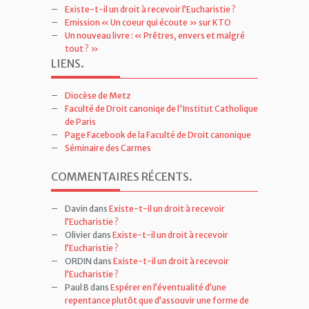
Existe-t-il un droit à recevoir l’Eucharistie ?
Emission « Un coeur qui écoute » sur KTO
Un nouveau livre : « Prêtres, envers et malgré
tout ? »
LIENS
.
Diocèse de Metz
Faculté de Droit canoniqe de l'Institut Catholique
de Paris
Page Facebook de la Faculté de Droit canonique
Séminaire des Carmes
COMMENTAIRES RÉCENTS
.
Davin
dans
Existe-t-il un droit à recevoir
l’Eucharistie ?
Olivier
dans
Existe-t-il un droit à recevoir
l’Eucharistie ?
ORDIN
dans
Existe-t-il un droit à recevoir
l’Eucharistie ?
Paul B
dans
Espérer en l’éventualité d’une
repentance plutôt que d’assouvir une forme de