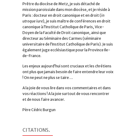
Prêtre du diocèse de Metz, je suis détaché de
mission paroissiale dans mon diocèse, et je réside à
Paris : docteur en droit canonique et en droit (
in
utroque iure
), je suis maître de conférences en droit
canonique à l’Institut Catholique de Paris, Vice-
Doyen de la Faculté de Droit canonique, ainsi que
directeur au Séminaire des Carmes (séminaire
universitaire de l’Institut Catholique de Paris). Je suis
également juge ecclésiastique pour la Province Ile-
de-France.
Les enjeux aujourd’hui sont cruciaux et les chrétiens
ont plus que jamais besoin de faire entendre leur voix
! On ne peut ne plus se taire …
A la joie de vous lire dans vos commentaires et dans
vos réactions ! A la joie surtout de vous rencontrer
et de nous faire avancer.
Père Cédric Burgun
CITATIONS
.