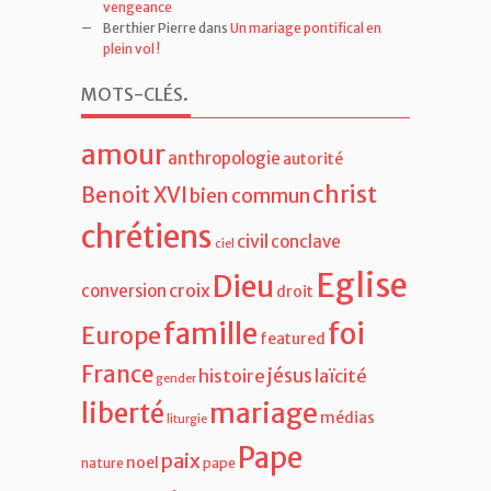
vengeance
Berthier Pierre
dans
Un mariage pontifical en
plein vol !
MOTS-CLÉS
.
amour
anthropologie
autorité
christ
Benoit XVI
bien commun
chrétiens
civil
conclave
ciel
Eglise
Dieu
croix
conversion
droit
famille
foi
Europe
featured
France
jésus
histoire
laïcité
gender
liberté
mariage
médias
liturgie
Pape
paix
noel
nature
pape