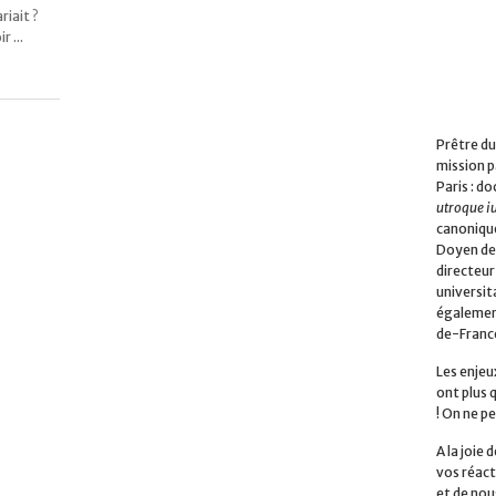
riait ?
 ...
Prêtre du
mission p
Paris : do
utroque i
canonique
Doyen de 
directeur
universita
également
de-Franc
Les enjeu
ont plus 
! On ne pe
A la joie
vos réact
et de nou