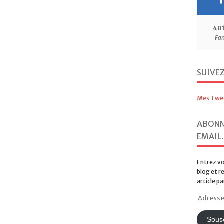
40
Fa
SUIVE
Mes Twe
ABONN
EMAIL.
Entrez vo
blog et r
article pa
Adresse
e-
mail
Sousc