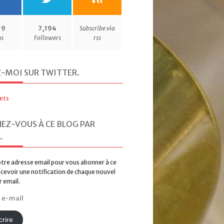
19
7,194
Subscribe via
ns
Followers
rss
Z-MOI SUR TWITTER
.
ets
EZ-VOUS À CE BLOG PAR
.
tre adresse email pour vous abonner à ce
ecevoir une notification de chaque nouvel
r email.
rire