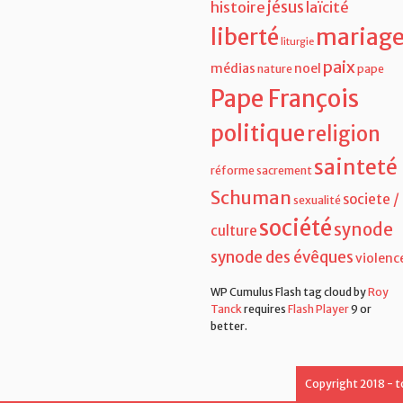
jésus
histoire
laïcité
liberté
mariag
liturgie
paix
médias
noel
nature
pape
Pape François
politique
religion
sainteté
réforme
sacrement
Schuman
societe /
sexualité
société
synode
culture
synode des évêques
violenc
WP Cumulus Flash tag cloud by
Roy
Tanck
requires
Flash Player
9 or
better.
Copyright 2018 - t