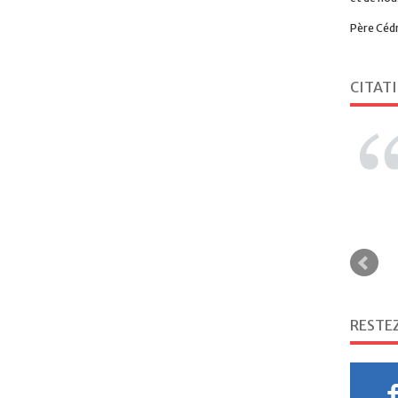
Père Céd
CITAT
RESTE