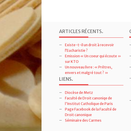
ARTICLES RÉCENTS
.
Existe-t-il un droit à recevoir
l’Eucharistie ?
Emission « Un coeur qui écoute »
sur KTO
Un nouveau livre : « Prêtres,
envers et malgré tout ? »
LIENS
.
Diocèse de Metz
Faculté de Droit canoniqe de
l'Institut Catholique de Paris
Page Facebook de la Faculté de
Droit canonique
Séminaire des Carmes