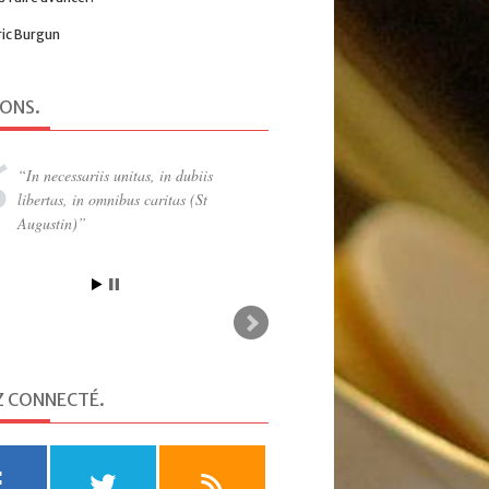
ric Burgun
IONS
.
In necessariis unitas, in dubiis
libertas, in omnibus caritas (St
Augustin)
Z CONNECTÉ
.