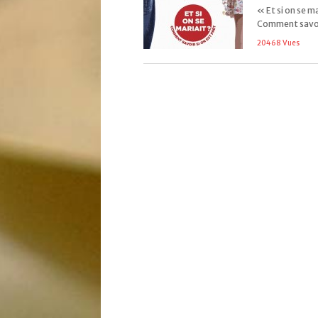
« Et si on se ma
Comment savoir
20468 Vues