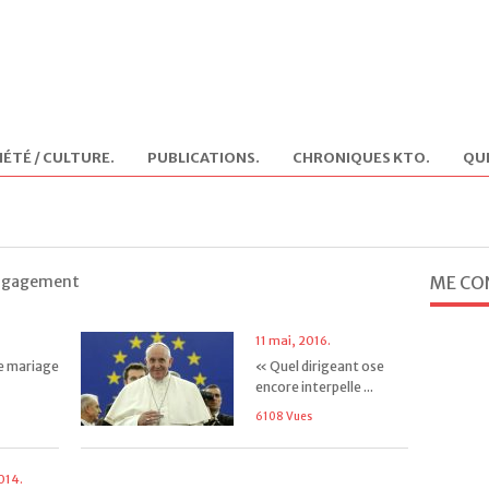
IÉTÉ / CULTURE
.
PUBLICATIONS
.
CHRONIQUES KTO
.
QUI
 engagement
ME CO
11 mai, 2016.
e mariage
« Quel dirigeant ose
encore interpelle ...
6108 Vues
014.