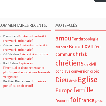
COMMENTAIRES RÉCENTS
.
MOTS-CLÉS
.
Davin
dans
Existe-t-il un droit à
amour
anthropologie
recevoir l’Eucharistie ?
Olivier
dans
Existe-t-il un droit à
Benoit XVI
bien
autorité
recevoir l’Eucharistie ?
christ
commun
ORDIN
dans
Existe-t-il un droit à
recevoir l’Eucharistie ?
chrétiens
Paul B
dans
Espérer en
civil
ciel
l’éventualité d’une repentance
croix
conclave
conversion
plutôt que d’assouvir une forme de
vengeance
Eglise
Dieu
droit
Berthier Pierre
dans
Un mariage
pontifical en plein vol !
famille
Europe
foi
France
featured
gender