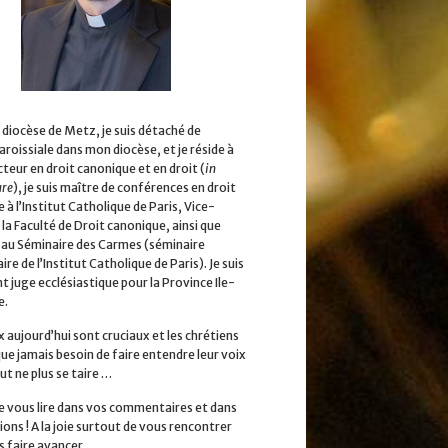
 diocèse de Metz, je suis détaché de
aroissiale dans mon diocèse, et je réside à
cteur en droit canonique et en droit (
in
ure
), je suis maître de conférences en droit
 à l’Institut Catholique de Paris, Vice-
la Faculté de Droit canonique, ainsi que
 au Séminaire des Carmes (séminaire
ire de l’Institut Catholique de Paris). Je suis
 juge ecclésiastique pour la Province Ile-
e.
x aujourd’hui sont cruciaux et les chrétiens
que jamais besoin de faire entendre leur voix
ut ne plus se taire …
 de vous lire dans vos commentaires et dans
ions ! A la joie surtout de vous rencontrer
s faire avancer.