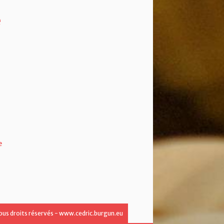
e
e
ous droits réservés - www.cedric.burgun.eu